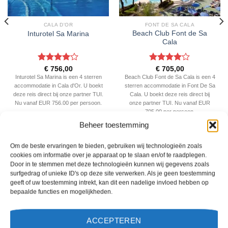
CALA D'OR
FONT DE SA CALA
Beach Club Font de Sa
Inturotel Sa Marina
Cala
Gewaardeerd
Gewaardeerd
€
756,00
€
705,00
4
uit 5
4
uit 5
Inturotel Sa Marina is een 4 sterren
Beach Club Font de Sa Cala is een 4
accommodatie in Cala d'Or. U boekt
sterren accommodatie in Font De Sa
deze reis direct bij onze partner TUI.
Cala. U boekt deze reis direct bij
Nu vanaf EUR 756.00 per persoon.
onze partner TUI. Nu vanaf EUR
705.00 per persoon.
Beheer toestemming
PRIJZEN EN BOEKEN
PRIJZEN EN BOEKEN
Om de beste ervaringen te bieden, gebruiken wij technologieën zoals
cookies om informatie over je apparaat op te slaan en/of te raadplegen.
WAT ZE OVER ONS ZEGGEN
Door in te stemmen met deze technologieën kunnen wij gegevens zoals
surfgedrag of unieke ID's op deze site verwerken. Als je geen toestemming
geeft of uw toestemming intrekt, kan dit een nadelige invloed hebben op
bepaalde functies en mogelijkheden.
ACCEPTEREN