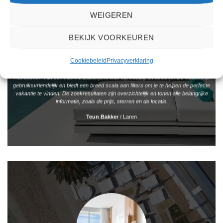
WEIGEREN
BEKIJK VOORKEUREN
Cookiebeleid
Privacyverklaring
Het boeken van een reis via 2Spanje.nl was eenvoudig en duidelijk. De website is
gebruiksvriendelijk en biedt een breed scala aan filters om je te helpen de perfecte
vakantie te vinden. De zoekresultaten zijn overzichtelijk en tonen alle belangrijke
informatie, zoals de prijs, sterren en de locatie.
Teun Bakker
/
Laren