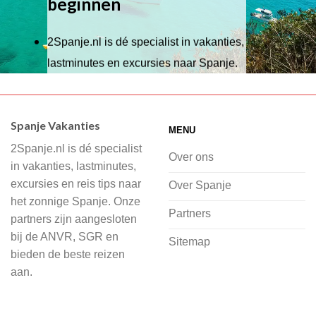
beginnen
2Spanje.nl is dé specialist in vakanties,
lastminutes en excursies naar Spanje.
Wij hebben een breed scala aan
accommodaties waaruit je kunt kiezen,
Spanje Vakanties
MENU
of je nu wilt relaxen op het strand,
2Spanje.nl is dé specialist
cultuur wilt ontdekken of avontuur zoekt
Over ons
in vakanties, lastminutes,
in de natuur.
excursies en reis tips naar
Over Spanje
het zonnige Spanje. Onze
Bij 2Spanje.nl begint de voorpret al
Partners
partners zijn aangesloten
voordat je het vliegtuig instapt, door
bij de ANVR, SGR en
Sitemap
inspiratie op te doen over dit zonnige
bieden de beste reizen
land op 2Spanje.nl
aan.
Je kunt eenvoudig en veilig jouw