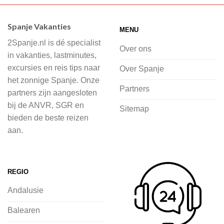
Wij hebben een breed scala aan
accommodaties waaruit je kunt kiezen,
Spanje Vakanties
MENU
of je nu wilt relaxen op het strand,
2Spanje.nl is dé specialist
cultuur wilt ontdekken of avontuur zoekt
Over ons
in vakanties, lastminutes,
in de natuur.
excursies en reis tips naar
Over Spanje
het zonnige Spanje. Onze
Bij 2Spanje.nl begint de voorpret al
Partners
partners zijn aangesloten
voordat je het vliegtuig instapt, door
bij de ANVR, SGR en
Sitemap
inspiratie op te doen over dit zonnige
bieden de beste reizen
land op 2Spanje.nl
aan.
Je kunt eenvoudig en veilig jouw
vliegvakantie zoeken en boeken bij
REGIO
2Spanje.nl, met een team dat altijd
Andalusie
klaarstaat om eventuele vragen te
beantwoorden en ervoor te zorgen dat
Balearen