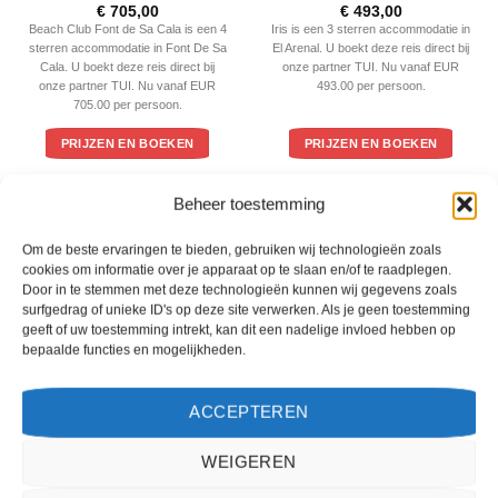
Gewaardeerd
Gewaardeerd
€
705,00
€
493,00
4
uit 5
3
uit 5
Beach Club Font de Sa Cala is een 4
Iris is een 3 sterren accommodatie in
sterren accommodatie in Font De Sa
El Arenal. U boekt deze reis direct bij
Cala. U boekt deze reis direct bij
onze partner TUI. Nu vanaf EUR
onze partner TUI. Nu vanaf EUR
493.00 per persoon.
705.00 per persoon.
PRIJZEN EN BOEKEN
PRIJZEN EN BOEKEN
Beheer toestemming
WAT ZE OVER ONS ZEGGEN
Om de beste ervaringen te bieden, gebruiken wij technologieën zoals
cookies om informatie over je apparaat op te slaan en/of te raadplegen.
Door in te stemmen met deze technologieën kunnen wij gegevens zoals
surfgedrag of unieke ID's op deze site verwerken. Als je geen toestemming
geeft of uw toestemming intrekt, kan dit een nadelige invloed hebben op
bepaalde functies en mogelijkheden.
ACCEPTEREN
WEIGEREN