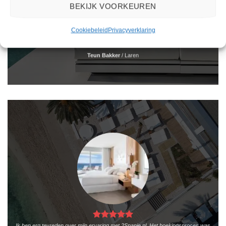
BEKIJK VOORKEUREN
Het boeken van een reis via 2Spanje.nl was eenvoudig en duidelijk. De website is
gebruiksvriendelijk en biedt een breed scala aan filters om je te helpen de perfecte
Cookiebeleid
Privacyverklaring
vakantie te vinden. De zoekresultaten zijn overzichtelijk en tonen alle belangrijke
informatie, zoals de prijs, sterren en de locatie.
Teun Bakker
/
Laren
Ik ben erg tevreden over mijn ervaring met 2Spanje.nl. Het boekingsproces was