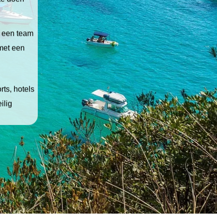
t een team
 met een
ts, hotels
ilig