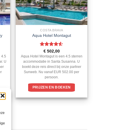
COSTA BRAVA
ly
Aqua Hotel Montagut
Gewaardeerd
€
502,00
4.5
uit 5
 4.5
Aqua Hotel Montagut is een 4.5 sterren
ar. U
accommodatie in Santa Susanna. U
ner
boekt deze reis direct bij onze partner
er
Sunweb. Nu vanaf EUR 502.00 per
persoon.
PRIJZEN EN BOEKEN
eze
lige