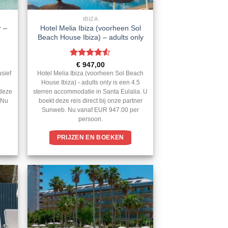
IBIZA
r –
Hotel Melia Ibiza (voorheen Sol
Beach House Ibiza) – adults only
Gewaardeerd
€
947,00
4.5
uit 5
usief
Hotel Melia Ibiza (voorheen Sol Beach
House Ibiza) - adults only is een 4.5
 deze
sterren accommodatie in Santa Eulalia. U
. Nu
boekt deze reis direct bij onze partner
Sunweb. Nu vanaf EUR 947.00 per
persoon.
PRIJZEN EN BOEKEN