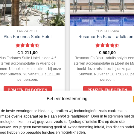
LANZAROTE
COSTA BRAVA
Plus Fariones Suite Hotel
Rosamar Es Blau – adults on
Gewaardeerd
Gewaardeerd
€
1.211,00
€
502,00
4.5
uit 5
4.5
uit 5
Plus Fariones Suite Hotel is een 4.5
Rosamar Es Blau - adults only is een
sterren accommodatie in Puerto del
sterren accommodatie in Lloret de M
men. U boekt deze reis direct bij onze
boekt deze reis direct bij onze part
rtner Sunweb. Nu vanaf EUR 1211.00
Sunweb. Nu vanaf EUR 502.00 p
per persoon.
persoon.
PRIJZEN EN BOEKEN
PRIJZEN EN BOEKEN
Beheer toestemming
de beste ervaringen te bieden, gebruiken wij technologieën zoals cookies om
1
2
3
4
5
ormatie over je apparaat op te slaan en/of te raadplegen. Door in te stemmen met d
hnologieën kunnen wij gegevens zoals surfgedrag of unieke ID's op deze site
werken. Als je geen toestemming geeft of uw toestemming intrekt, kan dit een nade
WAT ZE OVER ONS ZEGGEN
loed hebben op bepaalde functies en mogelijkheden.