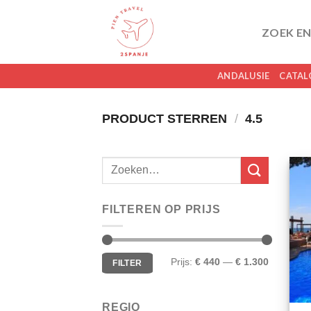
Skip
to
ZOEK EN
content
ANDALUSIE
CATAL
PRODUCT STERREN
/
4.5
FILTEREN OP PRIJS
Min.
Max.
Prijs:
€ 440
—
€ 1.300
FILTER
prijs
prijs
REGIO