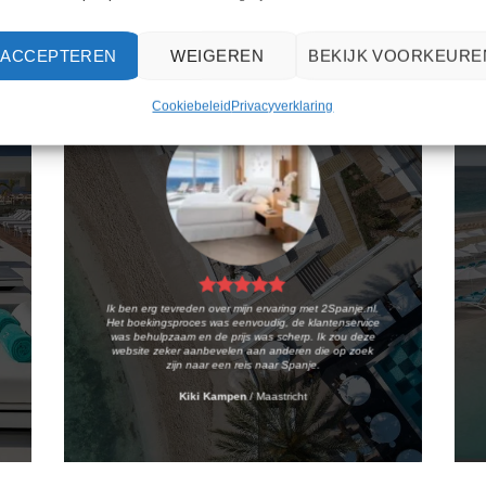
ACCEPTEREN
WEIGEREN
BEKIJK VOORKEURE
Cookiebeleid
Privacyverklaring
Ik ben erg tevreden over mijn ervaring met 2Spanje.nl.
Het boekingsproces was eenvoudig, de klantenservice
was behulpzaam en de prijs was scherp. Ik zou deze
website zeker aanbevelen aan anderen die op zoek
zijn naar een reis naar Spanje.
Kiki Kampen
/
Maastricht