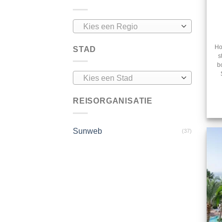
Kies een Regio
Ho
STAD
s
b
Kies een Stad
REISORGANISATIE
Sunweb
(37)