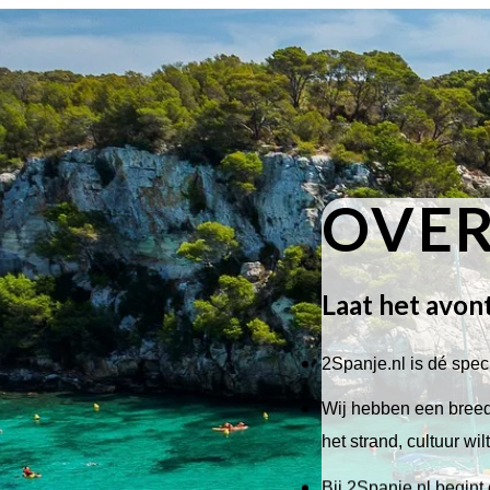
OVER
Laat het avon
2Spanje.nl is dé speci
Wij hebben een breed 
het strand, cultuur wi
Bij 2Spanje.nl begint 