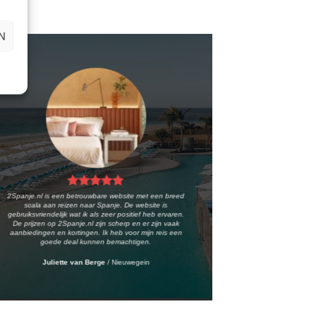
N
2Spanje.nl is een betrouwbare website met een breed
scala aan reizen naar Spanje. De website is
gebruiksvriendelijk wat ik als zeer positief heb ervaren.
De prijzen op 2Spanje.nl zijn scherp en er zijn vaak
aanbiedingen en kortingen. Ik heb voor mijn reis een
goede deal kunnen bemachtigen.
Juliette van Berge
/
Nieuwegein