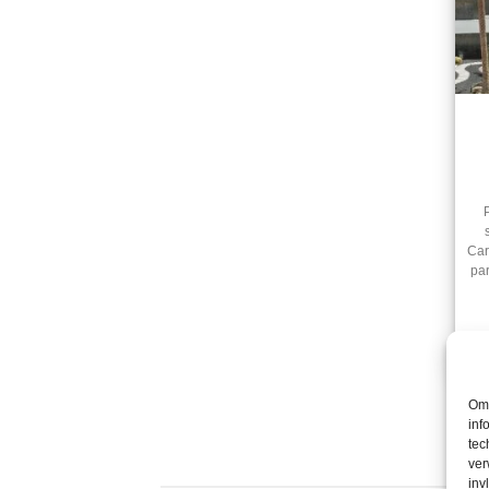
Car
pa
Om 
inf
tec
ver
inv