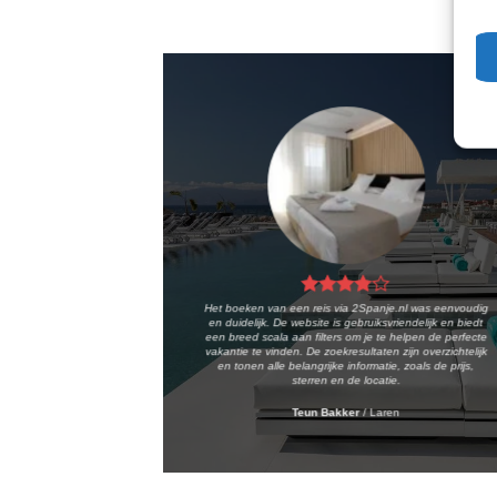
Het boeken van een reis via 2Spanje.nl was eenvoudig
en duidelijk. De website is gebruiksvriendelijk en biedt
een breed scala aan filters om je te helpen de perfecte
vakantie te vinden. De zoekresultaten zijn overzichtelijk
en tonen alle belangrijke informatie, zoals de prijs,
sterren en de locatie.
Teun Bakker
/
Laren