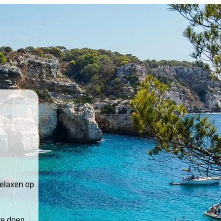
relaxen op
 te doen