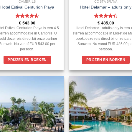
CAMBRILS
COSTA BRAVA
Hotel Estival Centurion Playa
Hotel Delamar – adults only
Gewaardeerd
Gewaardeerd
€
543,00
€
485,00
4.5
uit 5
4.5
uit 5
tel Estival Centurion Playa is een 4.5
Hotel Delamar - adults only is een 
terren accommodatie in Cambrils. U
sterren accommodatie in Lloret de M
oekt deze reis direct bij onze partner
boekt deze reis direct bij onze part
Sunweb. Nu vanaf EUR 543.00 per
Sunweb. Nu vanaf EUR 485.00 p
persoon.
persoon.
PRIJZEN EN BOEKEN
PRIJZEN EN BOEKEN