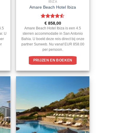
IBIZA
Amare Beach Hotel Ibiza
Gewaardeerd
€
858,00
4.5
uit 5
4.5
Amare Beach Hotel Ibiza is een 4.5
ar. U
sterren accommodatie in San Antonio
ner
Bahia. U boekt deze reis direct bij onze
er
partner Sunweb. Nu vanaf EUR 858.00
per persoon.
PRIJZEN EN BOEKEN