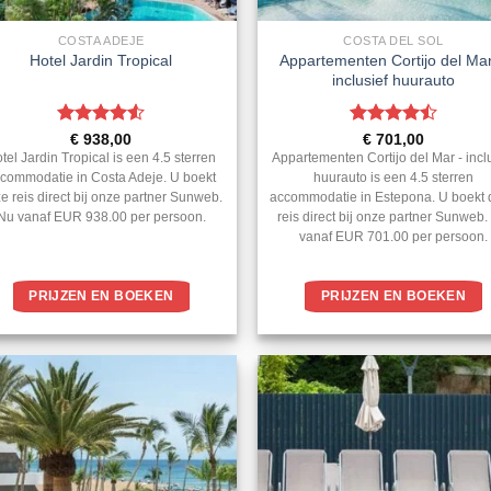
COSTA ADEJE
COSTA DEL SOL
Appartementen Cortijo del Ma
Hotel Jardin Tropical
inclusief huurauto
Gewaardeerd
Gewaardeerd
€
938,00
€
701,00
4.5
uit 5
4.5
uit 5
tel Jardin Tropical is een 4.5 sterren
Appartementen Cortijo del Mar - incl
commodatie in Costa Adeje. U boekt
huurauto is een 4.5 sterren
e reis direct bij onze partner Sunweb.
accommodatie in Estepona. U boekt
Nu vanaf EUR 938.00 per persoon.
reis direct bij onze partner Sunweb
vanaf EUR 701.00 per persoon.
PRIJZEN EN BOEKEN
PRIJZEN EN BOEKEN