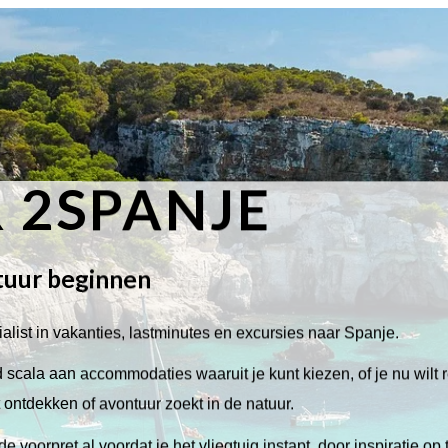
 2SPANJE
tuur beginnen
alist in vakanties, lastminutes en excursies naar Spanje.
scala aan accommodaties waaruit je kunt kiezen, of je nu wilt 
lt ontdekken of avontuur zoekt in de natuur.
de voorpret al voordat je het vliegtuig instapt, door inspiratie op