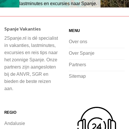
lastminutes en excursies naar Spanje.
Wij hebben een breed scala aan
accommodaties waaruit je kunt kiezen,
Spanje Vakanties
MENU
of je nu wilt relaxen op het strand,
2Spanje.nl is dé specialist
cultuur wilt ontdekken of avontuur zoekt
Over ons
in vakanties, lastminutes,
in de natuur.
excursies en reis tips naar
Over Spanje
het zonnige Spanje. Onze
Bij 2Spanje.nl begint de voorpret al
Partners
partners zijn aangesloten
voordat je het vliegtuig instapt, door
bij de ANVR, SGR en
Sitemap
inspiratie op te doen over dit zonnige
bieden de beste reizen
land op 2Spanje.nl
aan.
Je kunt eenvoudig en veilig jouw
vliegvakantie zoeken en boeken bij
REGIO
2Spanje.nl, met een team dat altijd
Andalusie
klaarstaat om eventuele vragen te