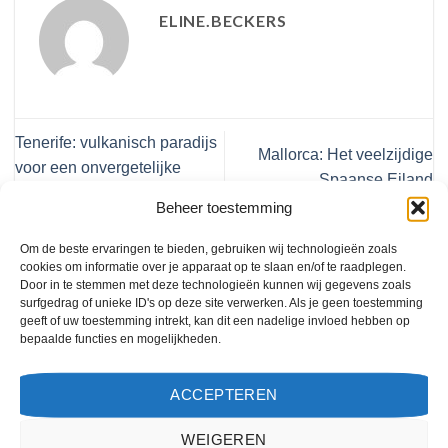
ELINE.BECKERS
Tenerife: vulkanisch paradijs
Mallorca: Het veelzijdige
voor een onvergetelijke
Spaanse Eiland
vakantie
Beheer toestemming
Om de beste ervaringen te bieden, gebruiken wij technologieën zoals
cookies om informatie over je apparaat op te slaan en/of te raadplegen.
Geef een reactie
Door in te stemmen met deze technologieën kunnen wij gegevens zoals
surfgedrag of unieke ID's op deze site verwerken. Als je geen toestemming
Je e-mailadres wordt niet gepubliceerd.
Vereiste
geeft of uw toestemming intrekt, kan dit een nadelige invloed hebben op
velden zijn gemarkeerd met
*
bepaalde functies en mogelijkheden.
Reactie
*
ACCEPTEREN
WEIGEREN