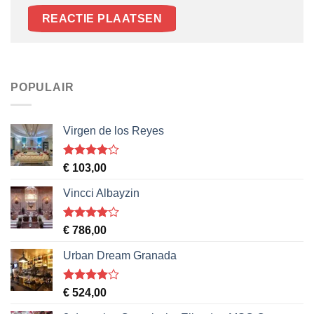
POPULAIR
Virgen de los Reyes
Gewaardeerd
€
103,00
4
uit 5
Vincci Albayzin
Gewaardeerd
€
786,00
4
uit 5
Urban Dream Granada
Gewaardeerd
€
524,00
4
uit 5