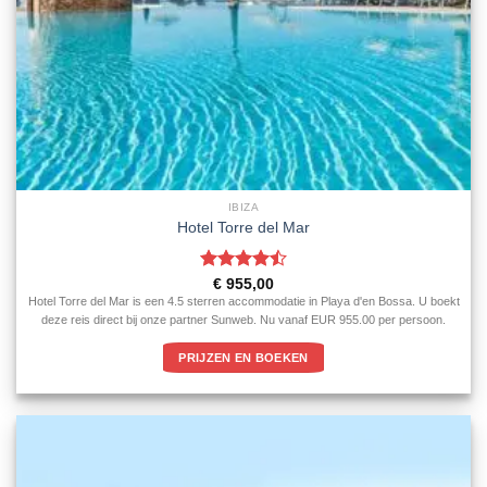
IBIZA
Hotel Torre del Mar
Gewaardeerd
€
955,00
4.5
uit 5
Hotel Torre del Mar is een 4.5 sterren accommodatie in Playa d'en Bossa. U boekt
deze reis direct bij onze partner Sunweb. Nu vanaf EUR 955.00 per persoon.
PRIJZEN EN BOEKEN