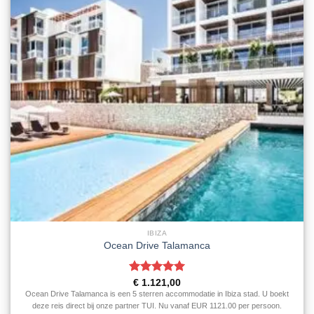
IBIZA
Ocean Drive Talamanca
Gewaardeerd
€
1.121,00
5
uit 5
Ocean Drive Talamanca is een 5 sterren accommodatie in Ibiza stad. U boekt
deze reis direct bij onze partner TUI. Nu vanaf EUR 1121.00 per persoon.