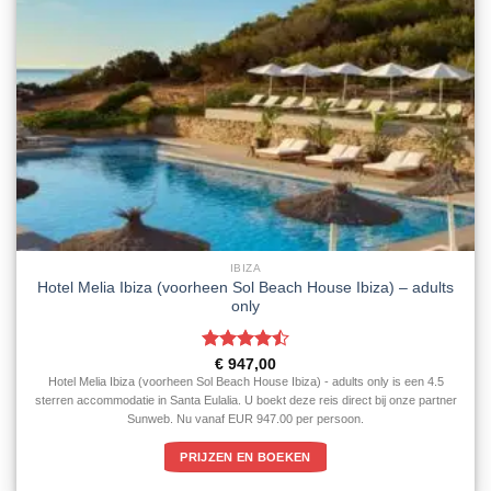
IBIZA
Hotel Melia Ibiza (voorheen Sol Beach House Ibiza) – adults
only
Gewaardeerd
€
947,00
4.5
uit 5
Hotel Melia Ibiza (voorheen Sol Beach House Ibiza) - adults only is een 4.5
sterren accommodatie in Santa Eulalia. U boekt deze reis direct bij onze partner
Sunweb. Nu vanaf EUR 947.00 per persoon.
PRIJZEN EN BOEKEN