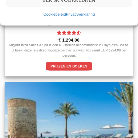
Cookiebeleid
Privacyverklaring
IBIZA
Migjorn Ibiza Suites & Spa
Gewaardeerd
€
1.294,00
4.5
uit 5
Migjorn Ibiza Suites & Spa is een 4.5 sterren accommodatie in Playa d'en Bossa.
U boekt deze reis direct bij onze partner Sunweb. Nu vanaf EUR 1294.00 per
persoon.
PRIJZEN EN BOEKEN