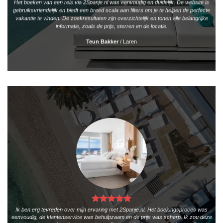
Het boeken van een reis via 2Spanje.nl was eenvoudig en duidelijk. De website is
gebruiksvriendelijk en biedt een breed scala aan filters om je te helpen de perfecte
vakantie te vinden. De zoekresultaten zijn overzichtelijk en tonen alle belangrijke
informatie, zoals de prijs, sterren en de locatie.
Teun Bakker
/
Laren
Ik ben erg tevreden over mijn ervaring met 2Spanje.nl. Het boekingsproces was
eenvoudig, de klantenservice was behulpzaam en de prijs was scherp. Ik zou deze