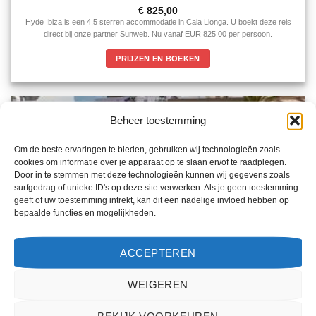
Gewaardeerd
€
825,00
4.5
uit 5
Hyde Ibiza is een 4.5 sterren accommodatie in Cala Llonga. U boekt deze reis
direct bij onze partner Sunweb. Nu vanaf EUR 825.00 per persoon.
PRIJZEN EN BOEKEN
Beheer toestemming
Om de beste ervaringen te bieden, gebruiken wij technologieën zoals
cookies om informatie over je apparaat op te slaan en/of te raadplegen.
Door in te stemmen met deze technologieën kunnen wij gegevens zoals
surfgedrag of unieke ID's op deze site verwerken. Als je geen toestemming
geeft of uw toestemming intrekt, kan dit een nadelige invloed hebben op
bepaalde functies en mogelijkheden.
ACCEPTEREN
WEIGEREN
BEKIJK VOORKEUREN