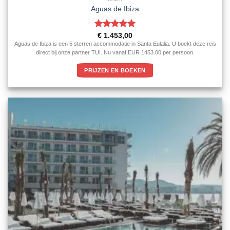
Aguas de Ibiza
Gewaardeerd
€
1.453,00
5
uit 5
Aguas de Ibiza is een 5 sterren accommodatie in Santa Eulalia. U boekt deze reis
direct bij onze partner TUI. Nu vanaf EUR 1453.00 per persoon.
PRIJZEN EN BOEKEN