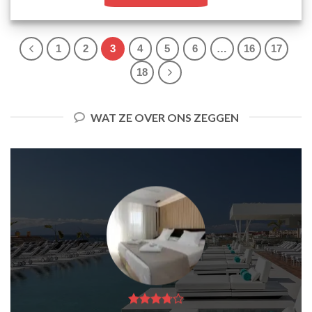
1
2
3
4
5
6
…
16
17
18
WAT ZE OVER ONS ZEGGEN