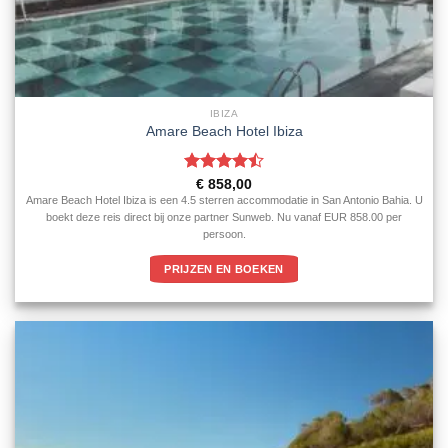
IBIZA
Amare Beach Hotel Ibiza
Gewaardeerd
€
858,00
4.5
uit 5
Amare Beach Hotel Ibiza is een 4.5 sterren accommodatie in San Antonio Bahia. U
boekt deze reis direct bij onze partner Sunweb. Nu vanaf EUR 858.00 per
persoon.
PRIJZEN EN BOEKEN