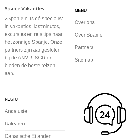
accommodaties waaruit je kunt kiezen,
Spanje Vakanties
MENU
of je nu wilt relaxen op het strand,
2Spanje.nl is dé specialist
cultuur wilt ontdekken of avontuur zoekt
Over ons
in vakanties, lastminutes,
in de natuur.
excursies en reis tips naar
Over Spanje
het zonnige Spanje. Onze
Bij 2Spanje.nl begint de voorpret al
Partners
partners zijn aangesloten
voordat je het vliegtuig instapt, door
bij de ANVR, SGR en
Sitemap
inspiratie op te doen over dit zonnige
bieden de beste reizen
land op 2Spanje.nl
aan.
Je kunt eenvoudig en veilig jouw
vliegvakantie zoeken en boeken bij
REGIO
2Spanje.nl, met een team dat altijd
Andalusie
klaarstaat om eventuele vragen te
beantwoorden en ervoor te zorgen dat
Balearen
jij met een gerust hart op vakantie kunt
Canarische Eilanden