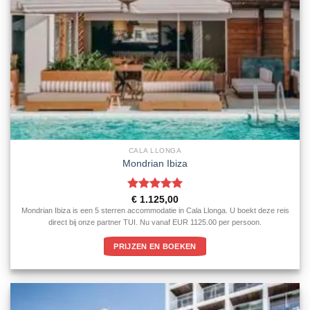
CALA LLONGA
Mondrian Ibiza
Gewaardeerd
€
1.125,00
5
uit 5
Mondrian Ibiza is een 5 sterren accommodatie in Cala Llonga. U boekt deze reis
direct bij onze partner TUI. Nu vanaf EUR 1125.00 per persoon.
PRIJZEN EN BOEKEN