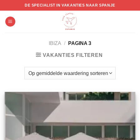
Skip
DE SPECIALIST IN VAKANTIES NAAR SPANJE
to
content
IBIZA
/
PAGINA 3
VAKANTIES FILTEREN