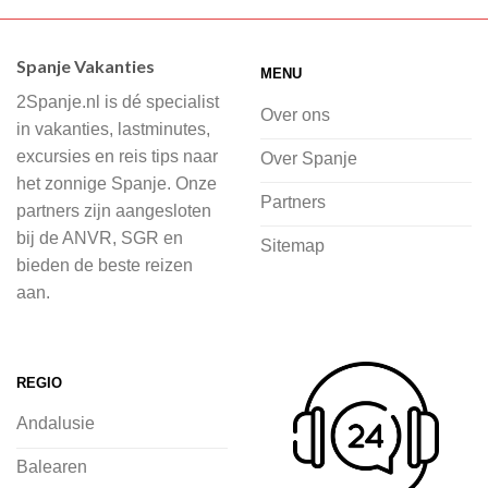
Wij hebben een breed scala aan
accommodaties waaruit je kunt kiezen,
Spanje Vakanties
MENU
of je nu wilt relaxen op het strand,
2Spanje.nl is dé specialist
cultuur wilt ontdekken of avontuur zoekt
Over ons
in vakanties, lastminutes,
in de natuur.
excursies en reis tips naar
Over Spanje
het zonnige Spanje. Onze
Bij 2Spanje.nl begint de voorpret al
Partners
partners zijn aangesloten
voordat je het vliegtuig instapt, door
bij de ANVR, SGR en
Sitemap
inspiratie op te doen over dit zonnige
bieden de beste reizen
land op 2Spanje.nl
aan.
Je kunt eenvoudig en veilig jouw
vliegvakantie zoeken en boeken bij
REGIO
2Spanje.nl, met een team dat altijd
Andalusie
klaarstaat om eventuele vragen te
beantwoorden en ervoor te zorgen dat
Balearen