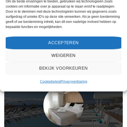
Om de beste ervaringen te bieden, gebruiken wij technologieën zoals
Gewaardeerd
Gewaardeerd
€
648,00
€
913,00
cookies om informatie over je apparaat op te slaan en/of te raadplegen.
3
uit 5
4
uit 5
Osiris is een 3 sterren
Riomar is een 4 sterren
Door in te stemmen met deze technologieën kunnen wij gegevens zoals
accommodatie in San Antonio. U
accommodatie in Santa Eulalia. U
surfgedrag of unieke ID's op deze site verwerken. Als je geen toestemming
boekt deze reis direct bij onze
boekt deze reis direct bij onze
geeft of uw toestemming intrekt, kan dit een nadelige invloed hebben op
partner TUI. Nu vanaf EUR 648.00
partner TUI. Nu vanaf EUR 913.00
bepaalde functies en mogelijkheden.
per persoon.
per persoon.
PRIJZEN EN BOEKEN
PRIJZEN EN BOEKEN
ACCEPTEREN
WEIGEREN
WAT ZE OVER ONS ZEGGEN
BEKIJK VOORKEUREN
Cookiebeleid
Privacyverklaring