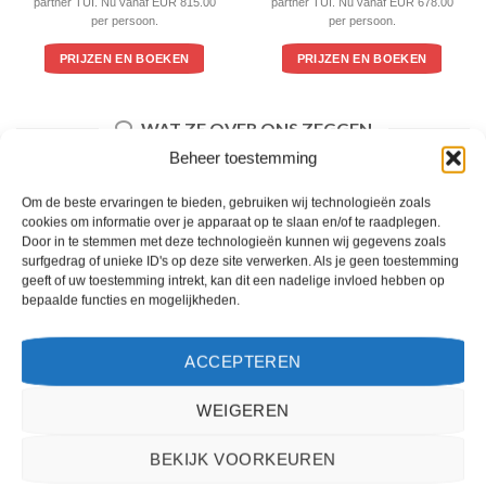
partner TUI. Nu vanaf EUR 815.00
partner TUI. Nu vanaf EUR 678.00
per persoon.
per persoon.
PRIJZEN EN BOEKEN
PRIJZEN EN BOEKEN
WAT ZE OVER ONS ZEGGEN
Beheer toestemming
Om de beste ervaringen te bieden, gebruiken wij technologieën zoals
cookies om informatie over je apparaat op te slaan en/of te raadplegen.
Door in te stemmen met deze technologieën kunnen wij gegevens zoals
surfgedrag of unieke ID's op deze site verwerken. Als je geen toestemming
geeft of uw toestemming intrekt, kan dit een nadelige invloed hebben op
bepaalde functies en mogelijkheden.
ACCEPTEREN
WEIGEREN
Het boeken van een reis via 2Spanje.nl was eenvoudig en duidelijk. De website is
gebruiksvriendelijk en biedt een breed scala aan filters om je te helpen de perfecte
BEKIJK VOORKEUREN
vakantie te vinden. De zoekresultaten zijn overzichtelijk en tonen alle belangrijke