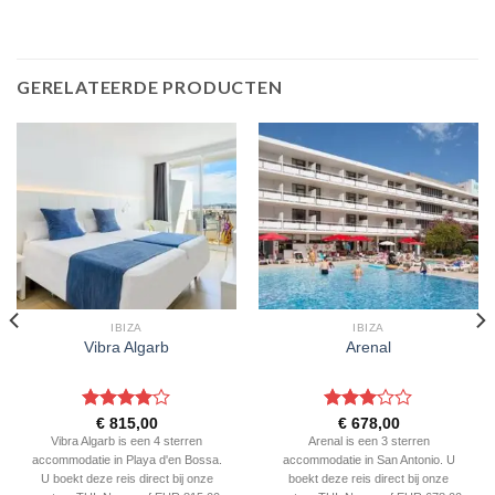
GERELATEERDE PRODUCTEN
IBIZA
IBIZA
Vibra Algarb
Arenal
Gewaardeerd
Gewaardeerd
€
815,00
€
678,00
4
uit 5
3
uit 5
Vibra Algarb is een 4 sterren
Arenal is een 3 sterren
accommodatie in Playa d'en Bossa.
accommodatie in San Antonio. U
U boekt deze reis direct bij onze
boekt deze reis direct bij onze