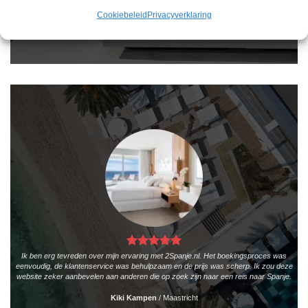
informatie, zoals de prijs, sterren en de locatie.
Cookiebeleid
Privacyverklaring
Teun Bakker
/
Laren
Ik ben erg tevreden over mijn ervaring met 2Spanje.nl. Het boekingsproces was
eenvoudig, de klantenservice was behulpzaam en de prijs was scherp. Ik zou deze
website zeker aanbevelen aan anderen die op zoek zijn naar een reis naar Spanje.
Kiki Kampen
/
Maastricht