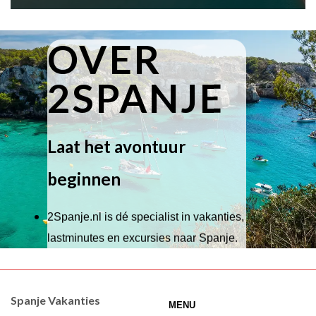
OVER
2SPANJE
Laat het avontuur
beginnen
2Spanje.nl is dé specialist in vakanties,
lastminutes en excursies naar Spanje.
Wij hebben een breed scala aan
accommodaties waaruit je kunt kiezen,
Spanje Vakanties
MENU
of je nu wilt relaxen op het strand,