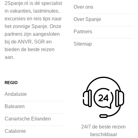
2Spanje.nl is dé specialist
cultuur wilt ontdekken of avontuur zoekt
Over ons
in vakanties, lastminutes,
in de natuur.
excursies en reis tips naar
Over Spanje
het zonnige Spanje. Onze
Bij 2Spanje.nl begint de voorpret al
Partners
partners zijn aangesloten
voordat je het vliegtuig instapt, door
bij de ANVR, SGR en
Sitemap
inspiratie op te doen over dit zonnige
bieden de beste reizen
land op 2Spanje.nl
aan.
Je kunt eenvoudig en veilig jouw
vliegvakantie zoeken en boeken bij
REGIO
2Spanje.nl, met een team dat altijd
Andalusie
klaarstaat om eventuele vragen te
beantwoorden en ervoor te zorgen dat
Balearen
jij met een gerust hart op vakantie kunt
Canarische Eilanden
gaan.
24/7 de beste reizen
Catalonie
beschikbaar