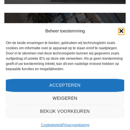
Beheer toestemming
Om de beste ervaringen te bieden, gebruiken wij technologieën zoals
cookies om informatie over je apparaat op te slaan en/of te raadplegen.
Door in te stemmen met deze technologieën kunnen wij gegevens zoals
surfgedrag of unieke ID's op deze site verwerken. Als je geen toestemming
geeft of uw toestemming intrekt, kan dit een nadelige invloed hebben op
bepaalde functies en mogelijkheden.
ACCEPTEREN
Ik ben erg tevreden over mijn ervaring met 2Spanje.nl. Het boekingsproces was
eenvoudig, de klantenservice was behulpzaam en de prijs was scherp. Ik zou deze
website zeker aanbevelen aan anderen die op zoek zijn naar een reis naar Spanje.
WEIGEREN
Kiki Kampen
/
Maastricht
BEKIJK VOORKEUREN
Cookiebeleid
Privacyverklaring