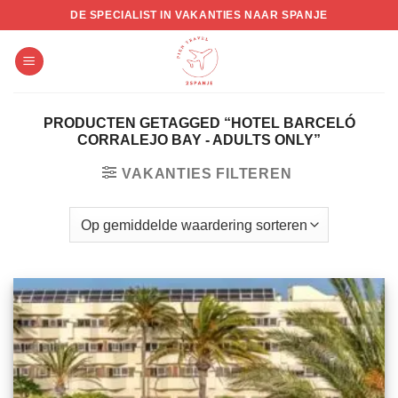
Skip
DE SPECIALIST IN VAKANTIES NAAR SPANJE
to
content
PRODUCTEN GETAGGED “HOTEL BARCELÓ
CORRALEJO BAY - ADULTS ONLY”
VAKANTIES FILTEREN