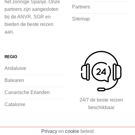
het zonnige Spanje. Onze
Bij 2Spanje.nl begint de voorpret al
Partners
partners zijn aangesloten
voordat je het vliegtuig instapt, door
bij de ANVR, SGR en
Sitemap
inspiratie op te doen over dit zonnige
bieden de beste reizen
land op 2Spanje.nl
aan.
Je kunt eenvoudig en veilig jouw
vliegvakantie zoeken en boeken bij
REGIO
2Spanje.nl, met een team dat altijd
Andalusie
klaarstaat om eventuele vragen te
beantwoorden en ervoor te zorgen dat
Balearen
jij met een gerust hart op vakantie kunt
Canarische Eilanden
gaan.
24/7 de beste reizen
Catalonie
beschikbaar
Specialist in vliegvakanties naar
Spanje
Breed scala aan
Privacy
en
cookie
beleid
accommodaties: resorts, hotels en