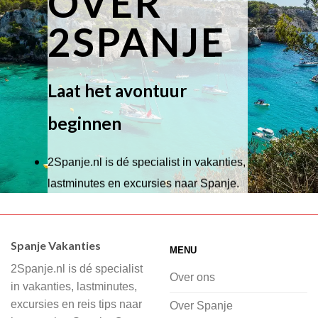
OVER
2SPANJE
Laat het avontuur
beginnen
2Spanje.nl is dé specialist in vakanties,
lastminutes en excursies naar Spanje.
Wij hebben een breed scala aan
accommodaties waaruit je kunt kiezen,
Spanje Vakanties
MENU
of je nu wilt relaxen op het strand,
2Spanje.nl is dé specialist
cultuur wilt ontdekken of avontuur zoekt
Over ons
in vakanties, lastminutes,
in de natuur.
excursies en reis tips naar
Over Spanje