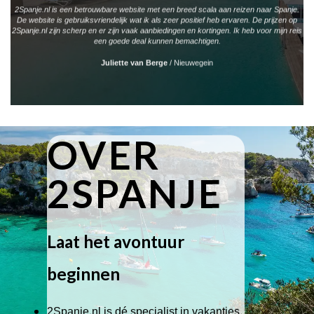
2Spanje.nl is een betrouwbare website met een breed scala aan reizen naar Spanje.
De website is gebruiksvriendelijk wat ik als zeer positief heb ervaren. De prijzen op
2Spanje.nl zijn scherp en er zijn vaak aanbiedingen en kortingen. Ik heb voor mijn reis
een goede deal kunnen bemachtigen.
Juliette van Berge
/
Nieuwegein
OVER
2SPANJE
Laat het avontuur
beginnen
2Spanje.nl is dé specialist in vakanties,