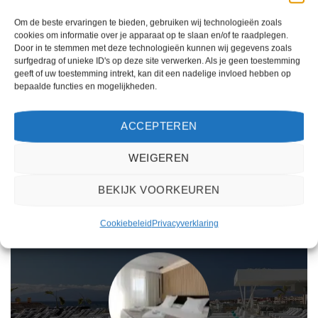
INNSiDE By Melia
Las Marismas de Corralejo
Fuerteventura
Om de beste ervaringen te bieden, gebruiken wij technologieën zoals
cookies om informatie over je apparaat op te slaan en/of te raadplegen.
Door in te stemmen met deze technologieën kunnen wij gegevens zoals
Gewaardeerd
Gewaardeerd
€
1.062,00
€
701,00
surfgedrag of unieke ID's op deze site verwerken. Als je geen toestemming
4
uit 5
3
uit 5
INNSiDE By Melia Fuerteventura is
Las Marismas de Corralejo is een 3
geeft of uw toestemming intrekt, kan dit een nadelige invloed hebben op
een 4 sterren accommodatie in
sterren accommodatie in Corralejo.
bepaalde functies en mogelijkheden.
Costa Calma. U boekt deze reis
U boekt deze reis direct bij onze
direct bij onze partner TUI. Nu vanaf
partner TUI. Nu vanaf EUR 701.00
EUR 1062.00 per persoon.
per persoon.
ACCEPTEREN
PRIJZEN EN BOEKEN
PRIJZEN EN BOEKEN
WEIGEREN
WAT ZE OVER ONS ZEGGEN
BEKIJK VOORKEUREN
Cookiebeleid
Privacyverklaring