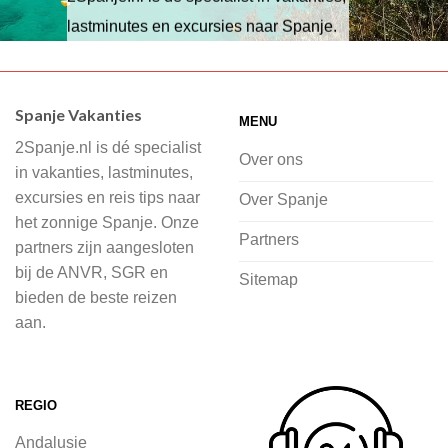
lastminutes en excursies naar Spanje.
Wij hebben een breed scala aan
accommodaties waaruit je kunt kiezen,
Spanje Vakanties
MENU
of je nu wilt relaxen op het strand,
2Spanje.nl is dé specialist
cultuur wilt ontdekken of avontuur zoekt
Over ons
in vakanties, lastminutes,
in de natuur.
excursies en reis tips naar
Over Spanje
het zonnige Spanje. Onze
Bij 2Spanje.nl begint de voorpret al
Partners
partners zijn aangesloten
voordat je het vliegtuig instapt, door
bij de ANVR, SGR en
Sitemap
inspiratie op te doen over dit zonnige
bieden de beste reizen
land op 2Spanje.nl
aan.
Je kunt eenvoudig en veilig jouw
vliegvakantie zoeken en boeken bij
REGIO
2Spanje.nl, met een team dat altijd
Andalusie