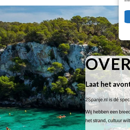
inv
OVER
Laat het avon
2Spanje.nl is dé speci
Wij hebben een breed 
het strand, cultuur wi