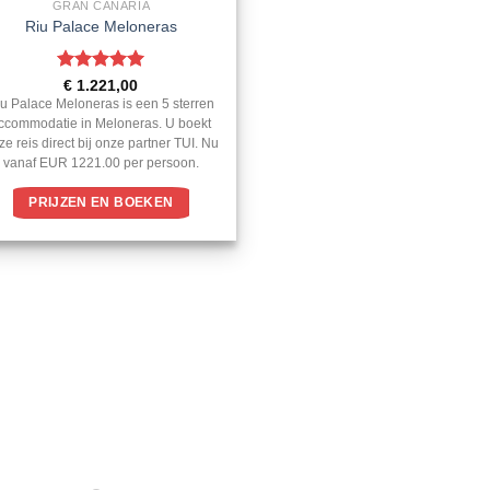
GRAN CANARIA
Riu Palace Meloneras
Gewaardeerd
€
1.221,00
5
uit 5
u Palace Meloneras is een 5 sterren
ccommodatie in Meloneras. U boekt
ze reis direct bij onze partner TUI. Nu
vanaf EUR 1221.00 per persoon.
PRIJZEN EN BOEKEN