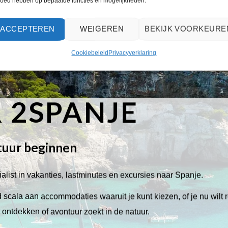
loed hebben op bepaalde functies en mogelijkheden.
ACCEPTEREN
WEIGEREN
BEKIJK VOORKEURE
Cookiebeleid
Privacyverklaring
 2SPANJE
tuur beginnen
alist in vakanties, lastminutes en excursies naar Spanje.
scala aan accommodaties waaruit je kunt kiezen, of je nu wilt 
lt ontdekken of avontuur zoekt in de natuur.