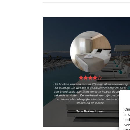
Het boeken van een reis via 2Spanje.nl was eenvoudig
en duidelijk. De website is gebruiksvriendelijk en biedt
een breed scala aan filters om je te helpen de perfecte
vakantie te vinden. De zoekresultaten zijn overzichtelijk
en tonen alle belangrijke informatie, zoals de prijs,
sterren en de locatie.
Om 
Teun Bakker
/
Laren
inf
tec
ver