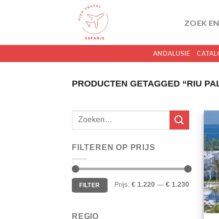
Skip
to
ZOEK EN
content
ANDALUSIE
CATAL
PRODUCTEN GETAGGED “RIU PA
FILTEREN OP PRIJS
Min.
Max.
Prijs:
€ 1.220
—
€ 1.230
FILTER
prijs
prijs
REGIO