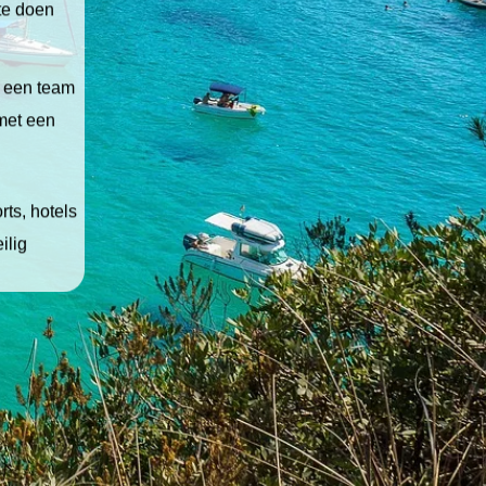
 te doen
t een team
 met een
ts, hotels
ilig