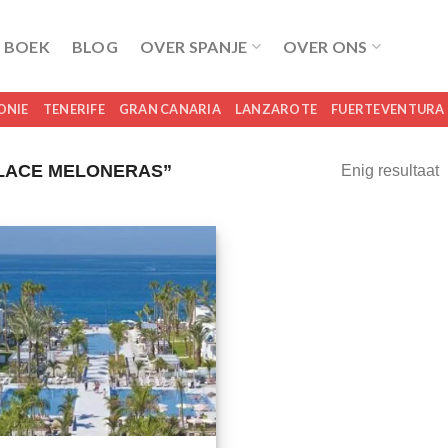
 BOEK
BLOG
OVER SPANJE
OVER ONS
ONIE
TENERIFE
GRAN CANARIA
LANZAROTE
FUERTEVENTURA
LACE MELONERAS”
Enig resultaat