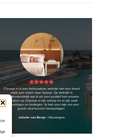
2Spanje.nl is een betrouwbare website met een breed
scala aan reizen naar Spanje. De website is
gebruiksvriendelijk wat ik als zeer positief heb ervaren.
De prijzen op 2Spanje.nl zijn scherp en er zijn vaak
aanbiedingen en kortingen. Ik heb voor mijn reis een
goede deal kunnen bemachtigen.
Juliette van Berge
/
Nieuwegein
eze
lige