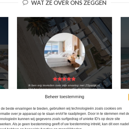
WAT ZE OVER ONS ZEGGEN
Ik ben erg tevreden over mijn ervaring met 2Spanje.nl.
Het boekingsproces was eenvoudig, de klantenservice
was behulpzaam en de prijs was scherp. Ik zou deze
Beheer toestemming
website zeker aanbevelen aan anderen die op zoek
zijn naar een reis naar Spanje.
de beste ervaringen te bieden, gebruiken wij technologieën zoals cookies om
Kiki Kampen
/
Maastricht
ormatie over je apparaat op te slaan en/of te raadplegen. Door in te stemmen met d
hnologieën kunnen wij gegevens zoals surfgedrag of unieke ID's op deze site
werken. Als je geen toestemming geeft of uw toestemming intrekt, kan dit een nade