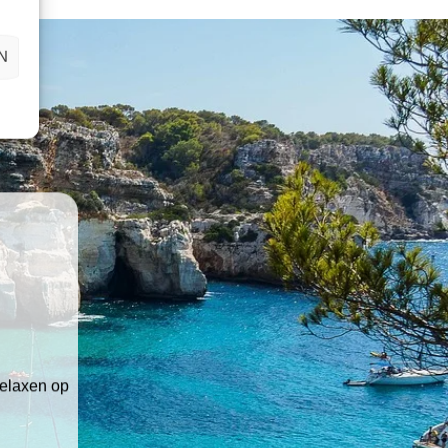
N
relaxen op