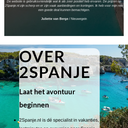
De website is gebruiksvriendelijk wat ik als zeer positief heb ervaren. De prijzen op
2Spanje.nl zijn scherp en er zijn vaak aanbiedingen en kortingen. Ik heb voor mijn reis
een goede deal kunnen bemachtigen.
Juliette van Berge
/
Nieuwegein
OVER
2SPANJE
Laat het avontuur
beginnen
2Spanje.nl is dé specialist in vakanties,