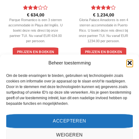
Gewaardeerd
Gewaardeerd
€
634,00
€
1.234,00
3
uit 5
4
uit 5
Parque Romantico is een 3 sterren
Gloria Palace Amadores is een 4
accommodatie in Playa del Inglés. U
sterren accommodatie in Puerto
boekt deze reis direct bij onze
Rico. U boekt deze reis direct bij
partner TUI. Nu vanaf EUR 634.00
onze partner TUI. Nu vanaf EUR
per persoon.
1234.00 per persoon.
PRIJZEN EN BOEKEN
PRIJZEN EN BOEKEN
Beheer toestemming
WAT ZE OVER ONS ZEGGEN
Om de beste ervaringen te bieden, gebruiken wij technologieën zoals
cookies om informatie over je apparaat op te slaan en/of te raadplegen.
Door in te stemmen met deze technologieën kunnen wij gegevens zoals
surfgedrag of unieke ID's op deze site verwerken. Als je geen toestemming
geeft of uw toestemming intrekt, kan dit een nadelige invloed hebben op
bepaalde functies en mogelijkheden.
ACCEPTEREN
WEIGEREN