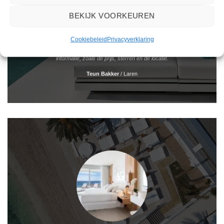
BEKIJK VOORKEUREN
Het boeken van een reis via 2Spanje.nl was eenvoudig en duidelijk. De website is
Cookiebeleid
Privacyverklaring
gebruiksvriendelijk en biedt een breed scala aan filters om je te helpen de perfecte
vakantie te vinden. De zoekresultaten zijn overzichtelijk en tonen alle belangrijke
informatie, zoals de prijs, sterren en de locatie.
Teun Bakker
/
Laren