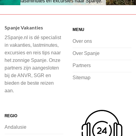
lastminutes en excursies naar Spanje.
Wij hebben een breed scala aan
accommodaties waaruit je kunt kiezen,
Spanje Vakanties
MENU
of je nu wilt relaxen op het strand,
2Spanje.nl is dé specialist
cultuur wilt ontdekken of avontuur zoekt
Over ons
in vakanties, lastminutes,
in de natuur.
excursies en reis tips naar
Over Spanje
het zonnige Spanje. Onze
Bij 2Spanje.nl begint de voorpret al
Partners
partners zijn aangesloten
voordat je het vliegtuig instapt, door
bij de ANVR, SGR en
Sitemap
inspiratie op te doen over dit zonnige
bieden de beste reizen
land op 2Spanje.nl
aan.
Je kunt eenvoudig en veilig jouw
vliegvakantie zoeken en boeken bij
REGIO
2Spanje.nl, met een team dat altijd
Andalusie
klaarstaat om eventuele vragen te