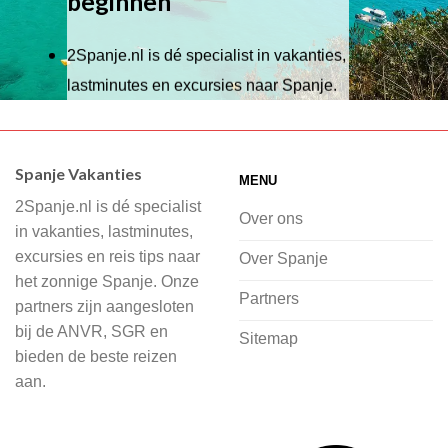
beginnen
2Spanje.nl is dé specialist in vakanties,
lastminutes en excursies naar Spanje.
Wij hebben een breed scala aan
accommodaties waaruit je kunt kiezen,
Spanje Vakanties
MENU
of je nu wilt relaxen op het strand,
2Spanje.nl is dé specialist
cultuur wilt ontdekken of avontuur zoekt
Over ons
in vakanties, lastminutes,
in de natuur.
excursies en reis tips naar
Over Spanje
het zonnige Spanje. Onze
Bij 2Spanje.nl begint de voorpret al
Partners
partners zijn aangesloten
voordat je het vliegtuig instapt, door
bij de ANVR, SGR en
Sitemap
inspiratie op te doen over dit zonnige
bieden de beste reizen
land op 2Spanje.nl
aan.
Je kunt eenvoudig en veilig jouw