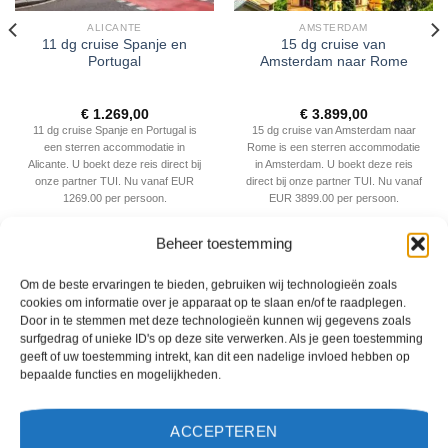
ALICANTE
AMSTERDAM
11 dg cruise Spanje en
15 dg cruise van
Portugal
Amsterdam naar Rome
€
1.269,00
€
3.899,00
11 dg cruise Spanje en Portugal is
15 dg cruise van Amsterdam naar
een sterren accommodatie in
Rome is een sterren accommodatie
Alicante. U boekt deze reis direct bij
in Amsterdam. U boekt deze reis
onze partner TUI. Nu vanaf EUR
direct bij onze partner TUI. Nu vanaf
1269.00 per persoon.
EUR 3899.00 per persoon.
Beheer toestemming
PRIJZEN EN BOEKEN
PRIJZEN EN BOEKEN
Om de beste ervaringen te bieden, gebruiken wij technologieën zoals
cookies om informatie over je apparaat op te slaan en/of te raadplegen.
WAT ZE OVER ONS ZEGGEN
Door in te stemmen met deze technologieën kunnen wij gegevens zoals
surfgedrag of unieke ID's op deze site verwerken. Als je geen toestemming
geeft of uw toestemming intrekt, kan dit een nadelige invloed hebben op
bepaalde functies en mogelijkheden.
ACCEPTEREN