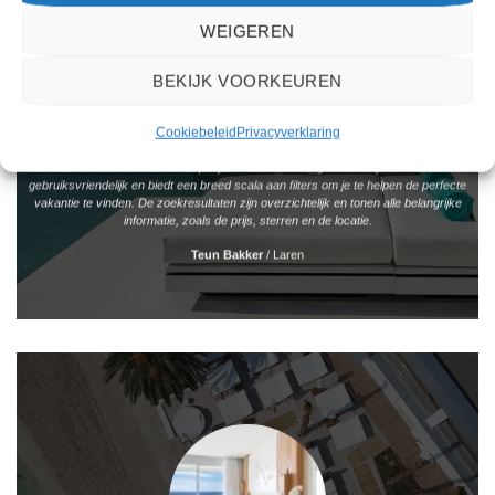
WEIGEREN
BEKIJK VOORKEUREN
Cookiebeleid
Privacyverklaring
Het boeken van een reis via 2Spanje.nl was eenvoudig en duidelijk. De website is
gebruiksvriendelijk en biedt een breed scala aan filters om je te helpen de perfecte
vakantie te vinden. De zoekresultaten zijn overzichtelijk en tonen alle belangrijke
informatie, zoals de prijs, sterren en de locatie.
Teun Bakker
/
Laren