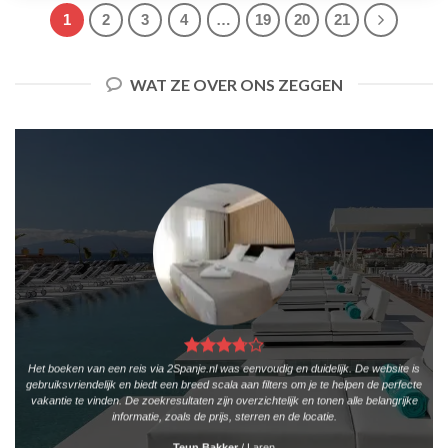
1
2
3
4
…
19
20
21
WAT ZE OVER ONS ZEGGEN
Het boeken van een reis via 2Spanje.nl was eenvoudig en duidelijk. De website is
gebruiksvriendelijk en biedt een breed scala aan filters om je te helpen de perfecte
vakantie te vinden. De zoekresultaten zijn overzichtelijk en tonen alle belangrijke
informatie, zoals de prijs, sterren en de locatie.
Teun Bakker
/
Laren