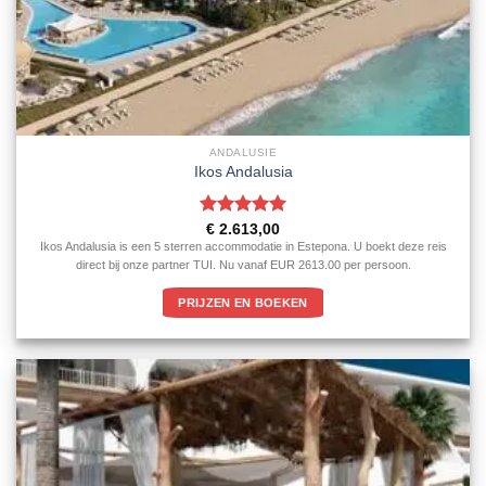
ANDALUSIE
Ikos Andalusia
Gewaardeerd
€
2.613,00
5
uit 5
Ikos Andalusia is een 5 sterren accommodatie in Estepona. U boekt deze reis
direct bij onze partner TUI. Nu vanaf EUR 2613.00 per persoon.
PRIJZEN EN BOEKEN