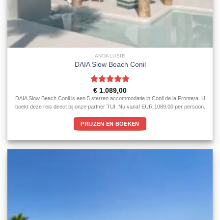
ANDALUSIE
DAIA Slow Beach Conil
Gewaardeerd
€
1.089,00
5
uit 5
DAIA Slow Beach Conil is een 5 sterren accommodatie in Conil de la Frontera. U
boekt deze reis direct bij onze partner TUI. Nu vanaf EUR 1089.00 per persoon.
PRIJZEN EN BOEKEN