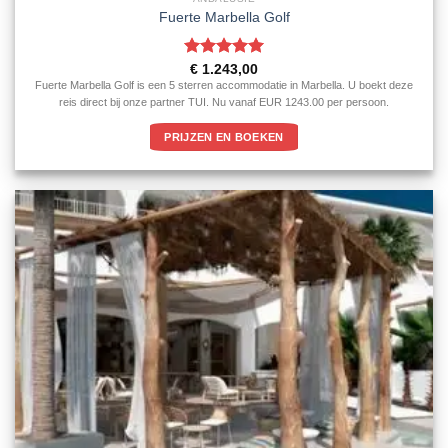
Fuerte Marbella Golf
Gewaardeerd
€
1.243,00
5
uit 5
Fuerte Marbella Golf is een 5 sterren accommodatie in Marbella. U boekt deze
reis direct bij onze partner TUI. Nu vanaf EUR 1243.00 per persoon.
PRIJZEN EN BOEKEN