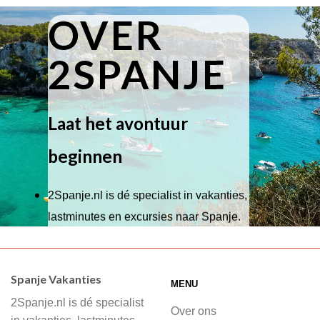
OVER
2SPANJE
Laat het avontuur
beginnen
2Spanje.nl is dé specialist in vakanties,
lastminutes en excursies naar Spanje.
Wij hebben een breed scala aan
accommodaties waaruit je kunt kiezen,
Spanje Vakanties
MENU
of je nu wilt relaxen op het strand,
2Spanje.nl is dé specialist
cultuur wilt ontdekken of avontuur zoekt
Over ons