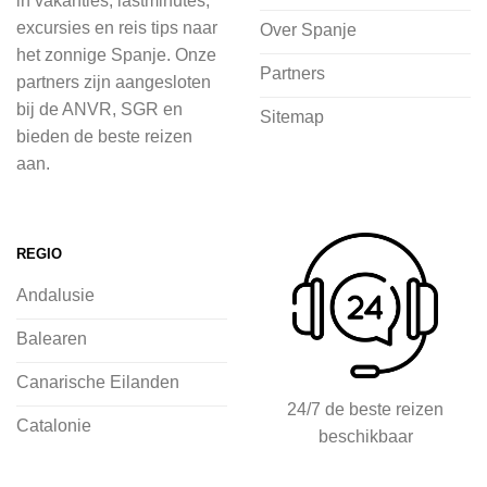
in vakanties, lastminutes,
in de natuur.
excursies en reis tips naar
Over Spanje
het zonnige Spanje. Onze
Bij 2Spanje.nl begint de voorpret al
Partners
partners zijn aangesloten
voordat je het vliegtuig instapt, door
bij de ANVR, SGR en
Sitemap
inspiratie op te doen over dit zonnige
bieden de beste reizen
land op 2Spanje.nl
aan.
Je kunt eenvoudig en veilig jouw
vliegvakantie zoeken en boeken bij
REGIO
2Spanje.nl, met een team dat altijd
Andalusie
klaarstaat om eventuele vragen te
beantwoorden en ervoor te zorgen dat
Balearen
jij met een gerust hart op vakantie kunt
Canarische Eilanden
gaan.
24/7 de beste reizen
Catalonie
beschikbaar
Specialist in vliegvakanties naar