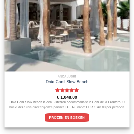
ANDALUSIE
Daia Conil Slow Beach
Gewaardeerd
€
1.048,00
5
uit 5
Daia Conil Slow Beach is een 5 sterren accommodatie in Conil de la Frontera. U
boekt deze reis direct bij onze partner TUI. Nu vanaf EUR 1048.00 per persoon.
PRIJZEN EN BOEKEN