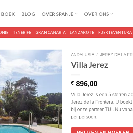
 BOEK
BLOG
OVER SPANJE
OVER ONS
ONIE
TENERIFE
GRAN CANARIA
LANZAROTE
FUERTEVENTURA
ANDALUSIE
/
JEREZ DE LA F
Villa Jerez
896,00
€
Villa Jerez is een 5 sterren 
Jerez de la Frontera. U boekt 
bij onze partner TUI. Nu van
per persoon.
PRIJZEN EN BOEKEN