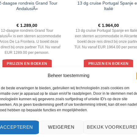
2-daagse rondreis Grand Tour
13 dg cruise Portugal Spanje 
AndalusiÃ«
Italië
€
1.289,00
€
1.964,00
12-daagse rondreis Grand Tour
13 dg cruise Portugal Spanje en Italië
alusiÃ« is een sterren accommodatie
een sterren accommodatie in Alicante
 Arcos De La Frontera. U boekt deze
boekt deze reis direct bij onze partn
s direct bij onze partner TUI. Nu vanaf
TUI. Nu vanaf EUR 1964.00 per pers
EUR 1289.00 per persoon.
PRIJZEN EN BOEKEN
PRIJZEN EN BOEKEN
Beheer toestemming
WAT ZE OVER ONS ZEGGEN
de beste ervaringen te bieden, gebruiken wij technologieën zoals cookies om
ormatie over je apparaat op te slaan en/of te raadplegen. Door in te stemmen met d
hnologieën kunnen wij gegevens zoals surfgedrag of unieke ID's op deze site
werken. Als je geen toestemming geeft of uw toestemming intrekt, kan dit een nade
loed hebben op bepaalde functies en mogelijkheden.
ACCEPTEREN
WEIGEREN
BEKIJK VOORKEURE