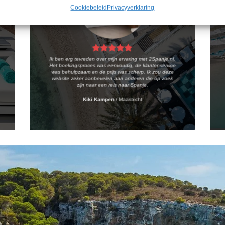
Cookiebeleid
Privacyverklaring
Ik ben erg tevreden over mijn ervaring met 2Spanje.nl.
Het boekingsproces was eenvoudig, de klantenservice
was behulpzaam en de prijs was scherp. Ik zou deze
website zeker aanbevelen aan anderen die op zoek
zijn naar een reis naar Spanje.
Kiki Kampen
/
Maastricht