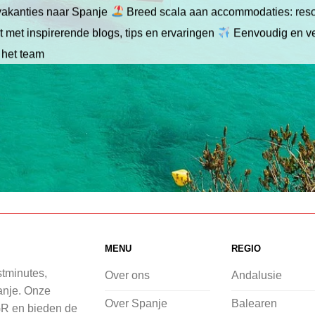
gvakanties naar Spanje
Breed scala aan accommodaties: resor
 met inspirerende blogs, tips en ervaringen
Eenvoudig en ve
 het team
MENU
REGIO
stminutes,
Over ons
Andalusie
panje. Onze
Over Spanje
Balearen
GR en bieden de