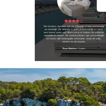
Het boeken van een reis via 2Spanje.nl was eenvoudig
en duidelijk. De website is gebruiksvriendelijk en biedt
een breed scala aan filters om je te helpen de perfecte
vakantie te vinden. De zoekresultaten zijn overzichtelijk
en tonen alle belangrijke informatie, zoals de prijs,
sterren en de locatie.
Teun Bakker
/
Laren