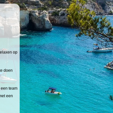
relaxen op
 te doen
t een team
 met een