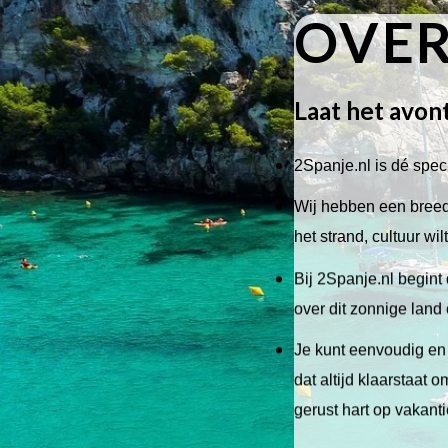
OVER
Laat het avon
2Spanje.nl is dé speci
Wij hebben een breed 
het strand, cultuur wi
Bij 2Spanje.nl begint 
over dit zonnige land
Je kunt eenvoudig en 
dat altijd klaarstaat
gerust hart op vakant