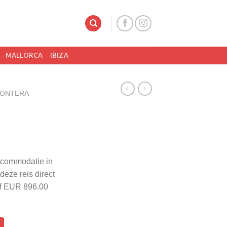
MALLORCA
IBIZA
RONTERA
accommodatie in
deze reis direct
af EUR 896.00