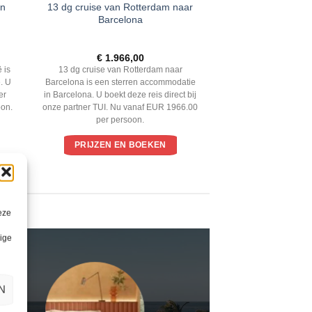
en
13 dg cruise van Rotterdam naar
Barcelona
€
1.966,00
 is
13 dg cruise van Rotterdam naar
. U
Barcelona is een sterren accommodatie
er
in Barcelona. U boekt deze reis direct bij
oon.
onze partner TUI. Nu vanaf EUR 1966.00
per persoon.
PRIJZEN EN BOEKEN
eze
lige
N