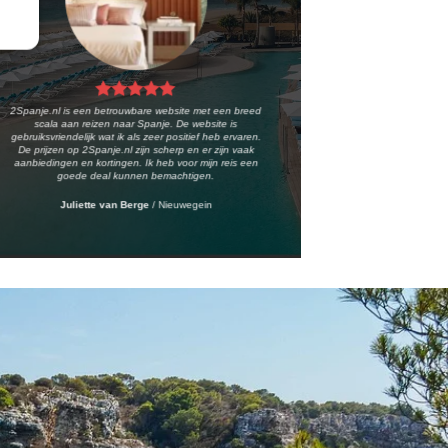
2Spanje.nl is een betrouwbare website met een breed
scala aan reizen naar Spanje. De website is
gebruiksvriendelijk wat ik als zeer positief heb ervaren.
De prijzen op 2Spanje.nl zijn scherp en er zijn vaak
aanbiedingen en kortingen. Ik heb voor mijn reis een
goede deal kunnen bemachtigen.
Juliette van Berge
/
Nieuwegein