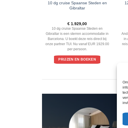
10 dg cruise Spaanse Steden en
1
autilus
Gibraltar
ardeerd
152,00
€
1.929,00
 5
is een 4 sterren
10 dg cruise Spaanse Steden en
orremolinos. U boekt
Gibraltar is een sterren accommodatie in
And
j onze partner TUI. Nu
Barcelona. U boekt deze reis direct bij
in
.00 per persoon.
onze partner TUI. Nu vanaf EUR 1929.00
rei
per persoon.
EN BOEKEN
PRIJZEN EN BOEKEN
Om 
inf
tec
ver
inv