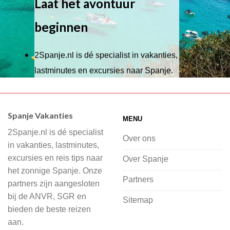
Laat het avontuur
beginnen
2Spanje.nl is dé specialist in vakanties,
lastminutes en excursies naar Spanje.
Wij hebben een breed scala aan
accommodaties waaruit je kunt kiezen,
Spanje Vakanties
MENU
of je nu wilt relaxen op het strand,
2Spanje.nl is dé specialist
cultuur wilt ontdekken of avontuur zoekt
Over ons
in vakanties, lastminutes,
in de natuur.
excursies en reis tips naar
Over Spanje
het zonnige Spanje. Onze
Bij 2Spanje.nl begint de voorpret al
Partners
partners zijn aangesloten
voordat je het vliegtuig instapt, door
bij de ANVR, SGR en
Sitemap
inspiratie op te doen over dit zonnige
bieden de beste reizen
land op 2Spanje.nl
aan.