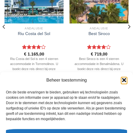
ANDALUSIE
ANDALUSIE
Riu Costa del Sol
Best Siroco
Gewaardeerd
Gewaardeerd
€
1.165,00
€
719,00
4
uit 5
4
uit 5
Riu Costa del Sol is een 4 sterren
Best Siroco is een 4 sterren
accommodatie in Torremolinos. U
accommodatie in Benalmádena. U
boekt deze reis direct bij onze
boekt deze reis direct bij onze
partner TUI. Nu vanaf EUR 1165.00
partner TUI. Nu vanaf EUR 719.00
per persoon.
per persoon.
Beheer toestemming
PRIJZEN EN BOEKEN
PRIJZEN EN BOEKEN
Om de beste ervaringen te bieden, gebruiken wij technologieën zoals
cookies om informatie over je apparaat op te slaan en/of te raadplegen.
Door in te stemmen met deze technologieën kunnen wij gegevens zoals
WAT ZE OVER ONS ZEGGEN
surfgedrag of unieke ID's op deze site verwerken. Als je geen toestemming
geeft of uw toestemming intrekt, kan dit een nadelige invloed hebben op
bepaalde functies en mogelijkheden.