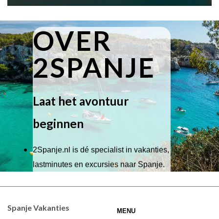
OVER
2SPANJE
Laat het avontuur
beginnen
2Spanje.nl is dé specialist in vakanties,
lastminutes en excursies naar Spanje.
Wij hebben een breed scala aan
accommodaties waaruit je kunt kiezen,
Spanje Vakanties
MENU
of je nu wilt relaxen op het strand,