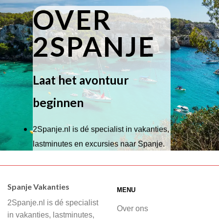
OVER
2SPANJE
Laat het avontuur
beginnen
2Spanje.nl is dé specialist in vakanties,
lastminutes en excursies naar Spanje.
Wij hebben een breed scala aan
accommodaties waaruit je kunt kiezen,
Spanje Vakanties
MENU
of je nu wilt relaxen op het strand,
2Spanje.nl is dé specialist
cultuur wilt ontdekken of avontuur zoekt
Over ons
in vakanties, lastminutes,