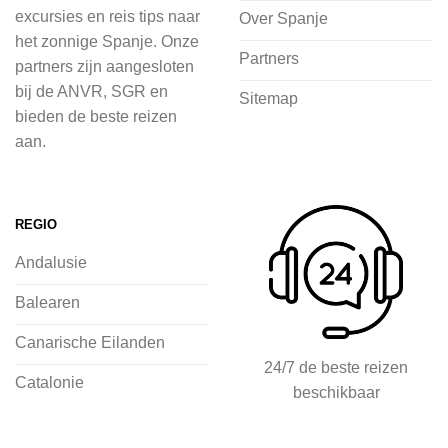
in de natuur.
excursies en reis tips naar
Over Spanje
het zonnige Spanje. Onze
Bij 2Spanje.nl begint de voorpret al
Partners
partners zijn aangesloten
voordat je het vliegtuig instapt, door
bij de ANVR, SGR en
Sitemap
inspiratie op te doen over dit zonnige
bieden de beste reizen
land op 2Spanje.nl
aan.
Je kunt eenvoudig en veilig jouw
vliegvakantie zoeken en boeken bij
REGIO
2Spanje.nl, met een team dat altijd
Andalusie
klaarstaat om eventuele vragen te
beantwoorden en ervoor te zorgen dat
Balearen
jij met een gerust hart op vakantie kunt
Canarische Eilanden
gaan.
24/7 de beste reizen
Catalonie
beschikbaar
Specialist in vliegvakanties naar
Spanje
Breed scala aan