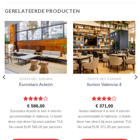
GERELATEERDE PRODUCTEN
COSTA DEL AZAHAR
COSTA DEL AZAHAR
Eurostars Acteón
Ilunion Valencia 4
Gewaardeerd
Gewaardeerd
€
586,00
€
371,00
4
uit 5
4
uit 5
Eurostars Acteón is een 4 sterren
Ilunion Valencia 4 is een 4 sterren
accommodatie in Valencia. U boekt
accommodatie in Valencia. U boekt
deze reis direct bij onze partner TUI.
deze reis direct bij onze partner TUI.
Nu vanaf EUR 586.00 per persoon.
Nu vanaf EUR 371.00 per persoon.