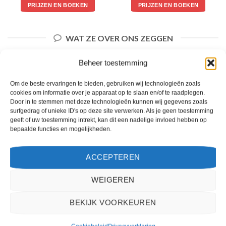
PRIJZEN EN BOEKEN
PRIJZEN EN BOEKEN
WAT ZE OVER ONS ZEGGEN
Beheer toestemming
Om de beste ervaringen te bieden, gebruiken wij technologieën zoals
cookies om informatie over je apparaat op te slaan en/of te raadplegen.
Door in te stemmen met deze technologieën kunnen wij gegevens zoals
surfgedrag of unieke ID's op deze site verwerken. Als je geen toestemming
geeft of uw toestemming intrekt, kan dit een nadelige invloed hebben op
bepaalde functies en mogelijkheden.
ACCEPTEREN
WEIGEREN
Het boeken van een reis via 2Spanje.nl was eenvoudig en duidelijk. De website is
gebruiksvriendelijk en biedt een breed scala aan filters om je te helpen de perfecte
vakantie te vinden. De zoekresultaten zijn overzichtelijk en tonen alle belangrijke
BEKIJK VOORKEUREN
informatie, zoals de prijs, sterren en de locatie.
Teun Bakker
/
Laren