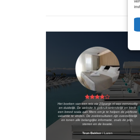
ver
inv
Het boeken van een reis via 2Spanje.nl was eenvoudig
en duidelijk. De website is gebruiksvriendelijk en biedt
een breed scala aan filters om je te helpen de perfecte
vakantie te vinden. De zoekresultaten zijn overzichtelijk
en tonen alle belangrijke informatie, zoals de prijs,
sterren en de locatie.
Teun Bakker
/
Laren