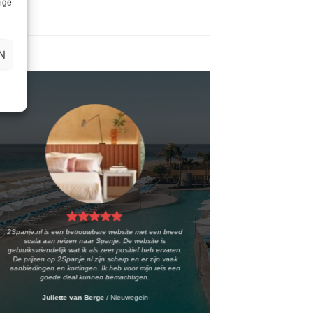
lige
N
2Spanje.nl is een betrouwbare website met een breed
scala aan reizen naar Spanje. De website is
gebruiksvriendelijk wat ik als zeer positief heb ervaren.
De prijzen op 2Spanje.nl zijn scherp en er zijn vaak
aanbiedingen en kortingen. Ik heb voor mijn reis een
goede deal kunnen bemachtigen.
Juliette van Berge
/
Nieuwegein