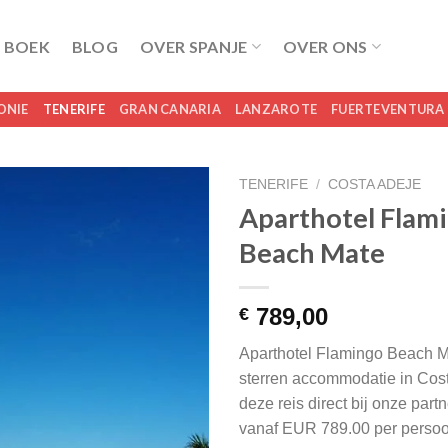
 BOEK
BLOG
OVER SPANJE
OVER ONS
ONIE
TENERIFE
GRAN CANARIA
LANZAROTE
FUERTEVENTURA
TENERIFE
/
COSTA ADEJE
Aparthotel Flam
Beach Mate
789,00
€
Aparthotel Flamingo Beach M
sterren accommodatie in Cost
deze reis direct bij onze par
vanaf EUR 789.00 per persoo