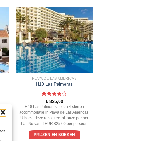
PLAYA DE LAS AMERICAS
H10 Las Palmeras
Gewaardeerd
€
825,00
4
uit 5
H10 Las Palmeras is een 4 sterren
kt
accommodatie in Playa de Las Americas.
 Nu
U boekt deze reis direct bij onze partner
TUI. Nu vanaf EUR 825.00 per persoon.
eze
PRIJZEN EN BOEKEN