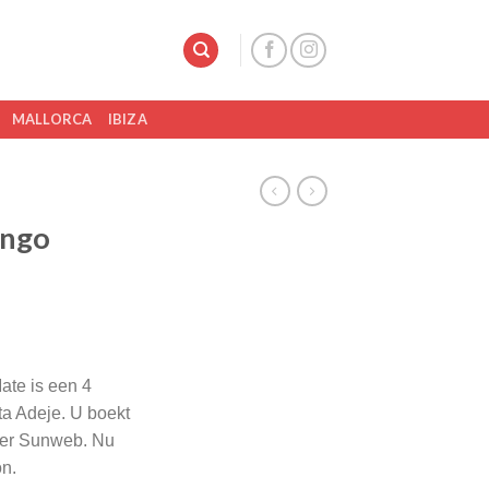
MALLORCA
IBIZA
ingo
ate is een 4
a Adeje. U boekt
tner Sunweb. Nu
n.