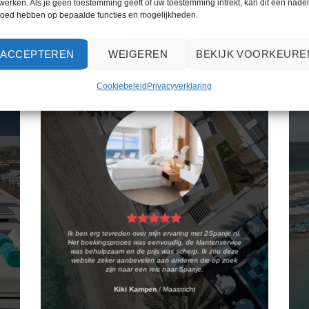
werken. Als je geen toestemming geeft of uw toestemming intrekt, kan dit een nade
loed hebben op bepaalde functies en mogelijkheden.
WAT ZE OVER ONS ZEGGEN
ACCEPTEREN
WEIGEREN
BEKIJK VOORKEURE
Cookiebeleid
Privacyverklaring
Ik ben erg tevreden over mijn ervaring met 2Spanje.nl.
Het boekingsproces was eenvoudig, de klantenservice
was behulpzaam en de prijs was scherp. Ik zou deze
website zeker aanbevelen aan anderen die op zoek
zijn naar een reis naar Spanje.
Kiki Kampen
/
Maastricht