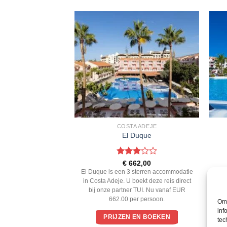
DE LA CRUZ
COSTA ADEJE
ic Hills
El Duque
ardeerd
Gewaardeerd
1,00
€
662,00
 5
3
uit 5
 is een 4 sterren
El Duque is een 3 sterren accommodatie
P
uerto de la Cruz. U
in Costa Adeje. U boekt deze reis direct
acc
rect bij onze partner
bij onze partner TUI. Nu vanaf EUR
U b
 721.00 per persoon.
662.00 per persoon.
TUI
Om 
inf
EN BOEKEN
PRIJZEN EN BOEKEN
tec