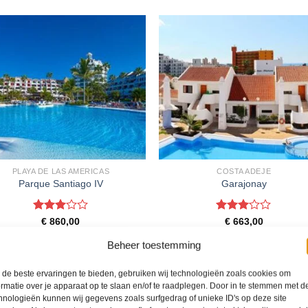
PLAYA DE LAS AMERICAS
COSTA ADEJE
Parque Santiago IV
Garajonay
Gewaardeerd
Gewaardeerd
€
860,00
€
663,00
3
uit 5
3
uit 5
arque Santiago IV is een 3 sterren
Garajonay is een 3 sterren
Beheer toestemming
ommodatie in Playa de Las Americas.
accommodatie in Costa Adeje. U boe
oekt deze reis direct bij onze partner
deze reis direct bij onze partner TUI.
. Nu vanaf EUR 860.00 per persoon.
vanaf EUR 663.00 per persoon.
de beste ervaringen te bieden, gebruiken wij technologieën zoals cookies om
ormatie over je apparaat op te slaan en/of te raadplegen. Door in te stemmen met d
PRIJZEN EN BOEKEN
PRIJZEN EN BOEKEN
hnologieën kunnen wij gegevens zoals surfgedrag of unieke ID's op deze site