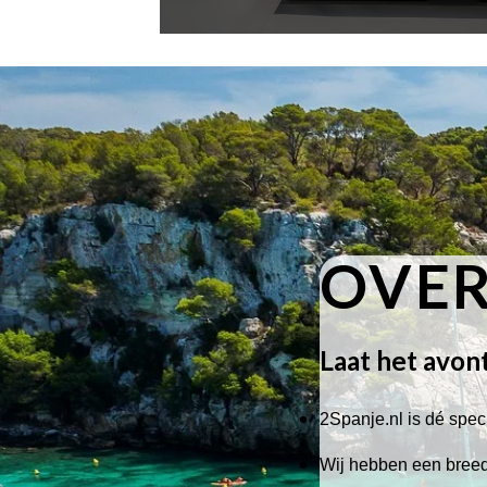
OVER
Laat het avon
2Spanje.nl is dé speci
Wij hebben een breed 