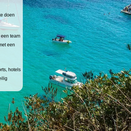
 te doen
t een team
 met een
ts, hotels
ilig