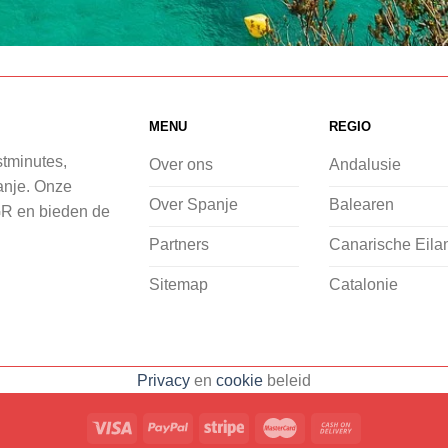
MENU
REGIO
stminutes,
Over ons
Andalusie
panje. Onze
Over Spanje
Balearen
GR en bieden de
Partners
Canarische Eila
Sitemap
Catalonie
Privacy
en
cookie
beleid