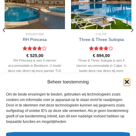
BENIDORM
CALPE
RH Princesa
Three & Three Suitopia
Gewaardeerd
Gewaardeerd
€
525,00
€
894,00
4
uit 5
4
uit 5
RH Princesa is een 4 sterren
Three & Three Suitopia is een 4
accommodatie in Benidorm. U boekt
sterren accommodatie in Calpe. U
deze reis direct bij onze partner TUI.
boekt deze reis direct bij onze
Nu vanaf EUR 525.00 per persoon.
partner TUI. Nu vanaf EUR 894.00
Beheer toestemming
per persoon.
PRIJZEN EN BOEKEN
PRIJZEN EN BOEKEN
Om de beste ervaringen te bieden, gebruiken wij technologieën zoals
cookies om informatie over je apparaat op te slaan en/of te raadplegen.
Door in te stemmen met deze technologieën kunnen wij gegevens zoals
WAT ZE OVER ONS ZEGGEN
surfgedrag of unieke ID's op deze site verwerken. Als je geen toestemming
geeft of uw toestemming intrekt, kan dit een nadelige invloed hebben op
bepaalde functies en mogelijkheden.