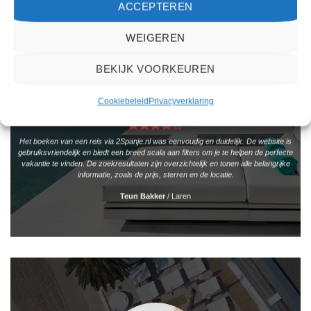
ACCEPTEREN
WEIGEREN
BEKIJK VOORKEUREN
Cookiebeleid
Privacyverklaring
Het boeken van een reis via 2Spanje.nl was eenvoudig en duidelijk. De website is
gebruiksvriendelijk en biedt een breed scala aan filters om je te helpen de perfecte
vakantie te vinden. De zoekresultaten zijn overzichtelijk en tonen alle belangrijke
informatie, zoals de prijs, sterren en de locatie.
Teun Bakker
/
Laren