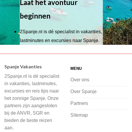
Laat het avontuur
beginnen
2Spanje.nl is dé specialist in vakanties,
lastminutes en excursies naar Spanje.
Wij hebben een breed scala aan
accommodaties waaruit je kunt kiezen,
Spanje Vakanties
MENU
of je nu wilt relaxen op het strand,
2Spanje.nl is dé specialist
cultuur wilt ontdekken of avontuur zoekt
Over ons
in vakanties, lastminutes,
in de natuur.
excursies en reis tips naar
Over Spanje
het zonnige Spanje. Onze
Bij 2Spanje.nl begint de voorpret al
Partners
partners zijn aangesloten
voordat je het vliegtuig instapt, door
bij de ANVR, SGR en
Sitemap
inspiratie op te doen over dit zonnige
bieden de beste reizen
land op 2Spanje.nl
aan.