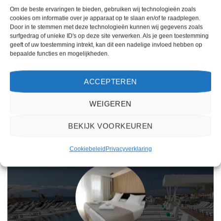
Om de beste ervaringen te bieden, gebruiken wij technologieën zoals
cookies om informatie over je apparaat op te slaan en/of te raadplegen.
Gewaardeerd
Gewaardeerd
€
1.157,00
€
817,00
Door in te stemmen met deze technologieën kunnen wij gegevens zoals
4
uit 5
4
uit 5
Nativo Hotel Ibiza is een 4 sterren
Marvell Club Hotel & Apartments is
surfgedrag of unieke ID's op deze site verwerken. Als je geen toestemming
accommodatie in Santa Eulalia. U
een 4 sterren accommodatie in San
geeft of uw toestemming intrekt, kan dit een nadelige invloed hebben op
boekt deze reis direct bij onze
Antonio. U boekt deze reis direct bij
bepaalde functies en mogelijkheden.
partner TUI. Nu vanaf EUR 1157.00
onze partner TUI. Nu vanaf EUR
per persoon.
817.00 per persoon.
ACCEPTEREN
PRIJZEN EN BOEKEN
PRIJZEN EN BOEKEN
WEIGEREN
WAT ZE OVER ONS ZEGGEN
BEKIJK VOORKEUREN
Cookiebeleid
Privacyverklaring