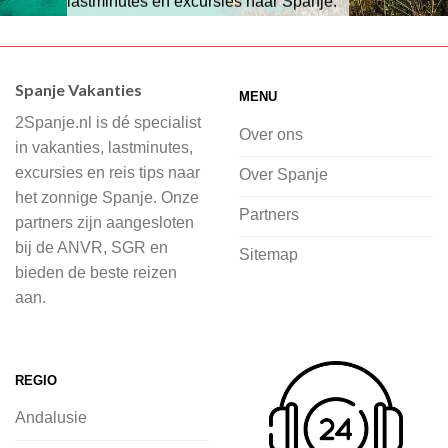
lastminutes en excursies naar Spanje.
Wij hebben een breed scala aan
accommodaties waaruit je kunt kiezen,
Spanje Vakanties
MENU
of je nu wilt relaxen op het strand,
2Spanje.nl is dé specialist
cultuur wilt ontdekken of avontuur zoekt
Over ons
in vakanties, lastminutes,
in de natuur.
excursies en reis tips naar
Over Spanje
het zonnige Spanje. Onze
Bij 2Spanje.nl begint de voorpret al
Partners
partners zijn aangesloten
voordat je het vliegtuig instapt, door
bij de ANVR, SGR en
Sitemap
inspiratie op te doen over dit zonnige
bieden de beste reizen
land op 2Spanje.nl
aan.
Je kunt eenvoudig en veilig jouw
vliegvakantie zoeken en boeken bij
REGIO
2Spanje.nl, met een team dat altijd
Andalusie
klaarstaat om eventuele vragen te