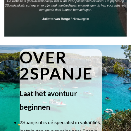
De website is gebruiksvriendelijk wat ik als zeer positief heb ervaren. De prijzen op
2Spanje.nl zijn scherp en er zijn vaak aanbiedingen en kortingen. Ik heb voor mijn reis
een goede deal kunnen bemachtigen.
Juliette van Berge
/
Nieuwegein
OVER
2SPANJE
Laat het avontuur
beginnen
2Spanje.nl is dé specialist in vakanties,