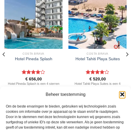
COSTA BRAVA
COSTA BRAVA
Hotel Pineda Splash
Hotel Tahiti Playa Suites
Gewaardeerd
Gewaardeerd
€
656,00
€
520,00
4
uit 5
4
uit 5
Hotel Pineda Splash is een 4 sterren
Hotel Tahiti Playa Suites is een 4
accommodatie in Pineda de Mar. U
sterren accommodatie in Santa
Beheer toestemming
boekt deze reis direct bij onze
Susanna. U boekt deze reis direct bij
partner Sunweb. Nu vanaf EUR
onze partner Sunweb. Nu vanaf
656.00 per persoon.
EUR 520.00 per persoon.
Om de beste ervaringen te bieden, gebruiken wij technologieën zoals
cookies om informatie over je apparaat op te slaan en/of te raadplegen.
Door in te stemmen met deze technologieën kunnen wij gegevens zoals
PRIJZEN EN BOEKEN
PRIJZEN EN BOEKEN
surfgedrag of unieke ID's op deze site verwerken. Als je geen toestemming
geeft of uw toestemming intrekt, kan dit een nadelige invloed hebben op