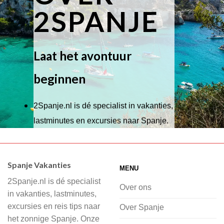
2SPANJE
Laat het avontuur
beginnen
2Spanje.nl is dé specialist in vakanties,
lastminutes en excursies naar Spanje.
Wij hebben een breed scala aan
accommodaties waaruit je kunt kiezen,
Spanje Vakanties
MENU
of je nu wilt relaxen op het strand,
2Spanje.nl is dé specialist
cultuur wilt ontdekken of avontuur zoekt
Over ons
in vakanties, lastminutes,
in de natuur.
excursies en reis tips naar
Over Spanje
het zonnige Spanje. Onze
Bij 2Spanje.nl begint de voorpret al