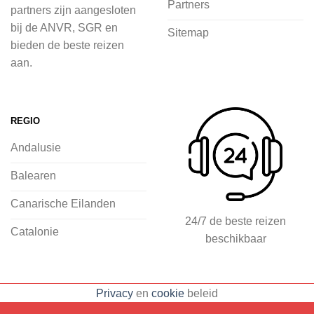
Partners
partners zijn aangesloten
voordat je het vliegtuig instapt, door
bij de ANVR, SGR en
Sitemap
inspiratie op te doen over dit zonnige
bieden de beste reizen
land op 2Spanje.nl
aan.
Je kunt eenvoudig en veilig jouw
vliegvakantie zoeken en boeken bij
REGIO
2Spanje.nl, met een team dat altijd
Andalusie
klaarstaat om eventuele vragen te
beantwoorden en ervoor te zorgen dat
Balearen
jij met een gerust hart op vakantie kunt
Canarische Eilanden
gaan.
24/7 de beste reizen
Catalonie
beschikbaar
Specialist in vliegvakanties naar
Spanje
Breed scala aan
Privacy
en
cookie
beleid
accommodaties: resorts, hotels en