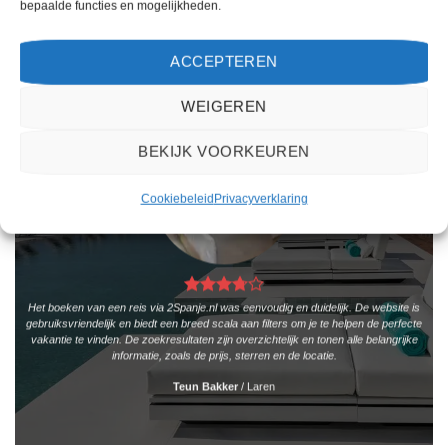
bepaalde functies en mogelijkheden.
WAT ZE OVER ONS ZEGGEN
ACCEPTEREN
WEIGEREN
BEKIJK VOORKEUREN
Cookiebeleid
Privacyverklaring
Het boeken van een reis via 2Spanje.nl was eenvoudig en duidelijk. De website is
gebruiksvriendelijk en biedt een breed scala aan filters om je te helpen de perfecte
vakantie te vinden. De zoekresultaten zijn overzichtelijk en tonen alle belangrijke
informatie, zoals de prijs, sterren en de locatie.
Teun Bakker
/
Laren