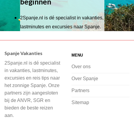
beginnen
2Spanje.nl is dé specialist in vakanties,
lastminutes en excursies naar Spanje.
Wij hebben een breed scala aan
accommodaties waaruit je kunt kiezen,
Spanje Vakanties
MENU
of je nu wilt relaxen op het strand,
2Spanje.nl is dé specialist
cultuur wilt ontdekken of avontuur zoekt
Over ons
in vakanties, lastminutes,
in de natuur.
excursies en reis tips naar
Over Spanje
het zonnige Spanje. Onze
Bij 2Spanje.nl begint de voorpret al
Partners
partners zijn aangesloten
voordat je het vliegtuig instapt, door
bij de ANVR, SGR en
Sitemap
inspiratie op te doen over dit zonnige
bieden de beste reizen
land op 2Spanje.nl
aan.
Je kunt eenvoudig en veilig jouw