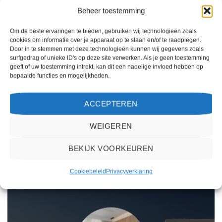
Beheer toestemming
CALELLA
COSTA BRAVA
Hotel Kaktus Playa – logies
Atzavara Hotel & Spa –
Om de beste ervaringen te bieden, gebruiken wij technologieën zoals
en ontbijt
extra ingekocht
cookies om informatie over je apparaat op te slaan en/of te raadplegen.
Door in te stemmen met deze technologieën kunnen wij gegevens zoals
Gewaardeerd
Gewaardeerd
surfgedrag of unieke ID's op deze site verwerken. Als je geen toestemming
€
533,00
€
602,00
4.5
uit 5
5
uit 5
Hotel Kaktus Playa - logies en ontbijt
Atzavara Hotel & Spa - extra
geeft of uw toestemming intrekt, kan dit een nadelige invloed hebben op
is een 4.5 sterren accommodatie in
ingekocht is een 5 sterren
bepaalde functies en mogelijkheden.
Calella. U boekt deze reis direct bij
accommodatie in Santa Susanna. U
onze partner Sunweb. Nu vanaf
boekt deze reis direct bij onze
EUR 533.00 per persoon.
partner Sunweb. Nu vanaf EUR
ACCEPTEREN
602.00 per persoon.
WEIGEREN
PRIJZEN EN BOEKEN
PRIJZEN EN BOEKEN
BEKIJK VOORKEUREN
WAT ZE OVER ONS ZEGGEN
Cookiebeleid
Privacyverklaring