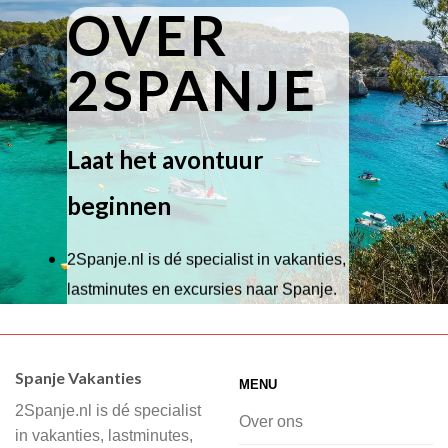
OVER
2SPANJE
Laat het avontuur
beginnen
2Spanje.nl is dé specialist in vakanties,
lastminutes en excursies naar Spanje.
Wij hebben een breed scala aan
accommodaties waaruit je kunt kiezen,
Spanje Vakanties
MENU
of je nu wilt relaxen op het strand,
2Spanje.nl is dé specialist
cultuur wilt ontdekken of avontuur zoekt
Over ons
in vakanties, lastminutes,