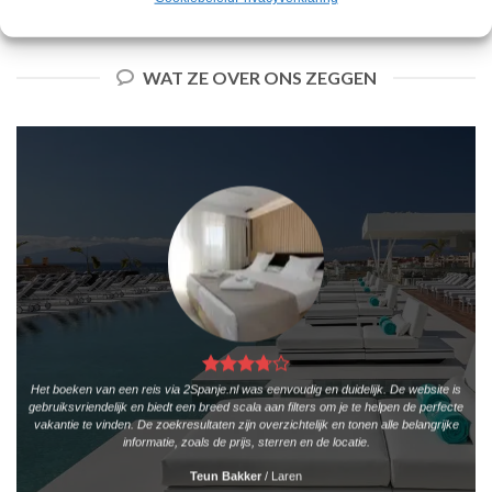
PRIJZEN EN BOEKEN
PRIJZEN EN BOEKEN
WAT ZE OVER ONS ZEGGEN
Het boeken van een reis via 2Spanje.nl was eenvoudig en duidelijk. De website is
gebruiksvriendelijk en biedt een breed scala aan filters om je te helpen de perfecte
vakantie te vinden. De zoekresultaten zijn overzichtelijk en tonen alle belangrijke
informatie, zoals de prijs, sterren en de locatie.
Teun Bakker
/
Laren