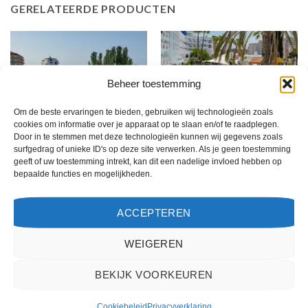
GERELATEERDE PRODUCTEN
Beheer toestemming
Om de beste ervaringen te bieden, gebruiken wij technologieën zoals
cookies om informatie over je apparaat op te slaan en/of te raadplegen.
Door in te stemmen met deze technologieën kunnen wij gegevens zoals
surfgedrag of unieke ID's op deze site verwerken. Als je geen toestemming
COSTA BRAVA
COSTA BRAVA
geeft of uw toestemming intrekt, kan dit een nadelige invloed hebben op
Dwo Sirius by Checkin
Hotel Best Lloret Splash
bepaalde functies en mogelijkheden.
ACCEPTEREN
Gewaardeerd
Gewaardeerd
€
391,00
€
439,00
4
uit 5
4
uit 5
Dwo Sirius by Checkin is een 4
Hotel Best Lloret Splash is een 4
sterren accommodatie in Santa
sterren accommodatie in Lloret de
WEIGEREN
Susanna. U boekt deze reis direct bij
Mar. U boekt deze reis direct bij
onze partner Sunweb. Nu vanaf
onze partner Sunweb. Nu vanaf
BEKIJK VOORKEUREN
EUR 391.00 per persoon.
EUR 439.00 per persoon.
Cookiebeleid
Privacyverklaring