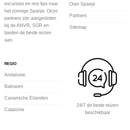
in de natuur.
excursies en reis tips naar
Over Spanje
het zonnige Spanje. Onze
Bij 2Spanje.nl begint de voorpret al
Partners
partners zijn aangesloten
voordat je het vliegtuig instapt, door
bij de ANVR, SGR en
Sitemap
inspiratie op te doen over dit zonnige
bieden de beste reizen
land op 2Spanje.nl
aan.
Je kunt eenvoudig en veilig jouw
vliegvakantie zoeken en boeken bij
REGIO
2Spanje.nl, met een team dat altijd
Andalusie
klaarstaat om eventuele vragen te
beantwoorden en ervoor te zorgen dat
Balearen
jij met een gerust hart op vakantie kunt
Canarische Eilanden
gaan.
24/7 de beste reizen
Catalonie
beschikbaar
Specialist in vliegvakanties naar
Spanje
Breed scala aan