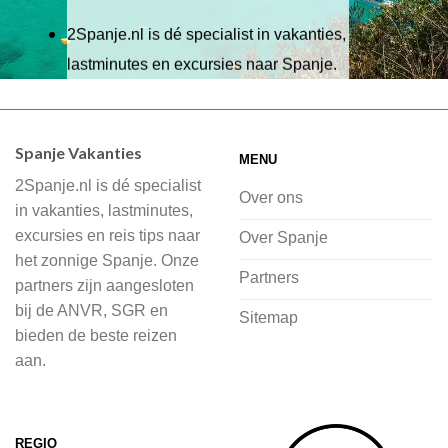
2Spanje.nl is dé specialist in vakanties,
lastminutes en excursies naar Spanje.
Wij hebben een breed scala aan
accommodaties waaruit je kunt kiezen,
Spanje Vakanties
MENU
of je nu wilt relaxen op het strand,
2Spanje.nl is dé specialist
cultuur wilt ontdekken of avontuur zoekt
Over ons
in vakanties, lastminutes,
in de natuur.
excursies en reis tips naar
Over Spanje
het zonnige Spanje. Onze
Bij 2Spanje.nl begint de voorpret al
Partners
partners zijn aangesloten
voordat je het vliegtuig instapt, door
bij de ANVR, SGR en
Sitemap
inspiratie op te doen over dit zonnige
bieden de beste reizen
land op 2Spanje.nl
aan.
Je kunt eenvoudig en veilig jouw
vliegvakantie zoeken en boeken bij
REGIO