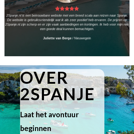
2Spanje.nl is een betrouwbare website met een breed scala aan reizen naar Spanje.
De website is gebruiksvriendelijk wat ik als zeer positief heb ervaren. De prijzen op
2Spanje.nl zijn scherp en er zijn vaak aanbiedingen en kortingen. Ik heb voor mijn reis
een goede deal kunnen bemachtigen.
Juliette van Berge
/
Nieuwegein
OVER
2SPANJE
Laat het avontuur
beginnen