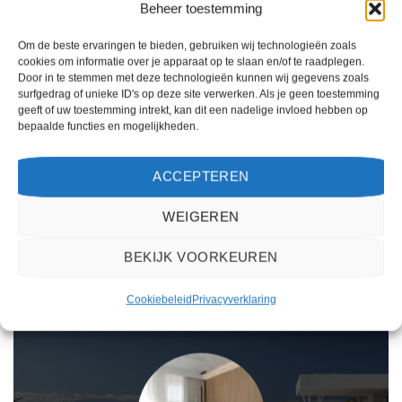
Beheer toestemming
CALELLA
CALELLA
Hotel Neptuno & SPA
Hotel H-TOP Calella Palace
Om de beste ervaringen te bieden, gebruiken wij technologieën zoals
cookies om informatie over je apparaat op te slaan en/of te raadplegen.
Door in te stemmen met deze technologieën kunnen wij gegevens zoals
Gewaardeerd
Gewaardeerd
€
432,00
€
380,00
surfgedrag of unieke ID's op deze site verwerken. Als je geen toestemming
4
uit 5
4
uit 5
Hotel Neptuno & SPA is een 4
Hotel H-TOP Calella Palace is een 4
geeft of uw toestemming intrekt, kan dit een nadelige invloed hebben op
sterren accommodatie in Calella. U
sterren accommodatie in Calella. U
bepaalde functies en mogelijkheden.
boekt deze reis direct bij onze
boekt deze reis direct bij onze
partner Sunweb. Nu vanaf EUR
partner Sunweb. Nu vanaf EUR
432.00 per persoon.
380.00 per persoon.
ACCEPTEREN
PRIJZEN EN BOEKEN
PRIJZEN EN BOEKEN
WEIGEREN
BEKIJK VOORKEUREN
WAT ZE OVER ONS ZEGGEN
Cookiebeleid
Privacyverklaring