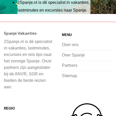
2Spanje.nl is dé specialist in vakanties,
lastminutes en excursies naar Spanje.
Wij hebben een breed scala aan
accommodaties waaruit je kunt kiezen,
Spanje Vakanties
MENU
of je nu wilt relaxen op het strand,
2Spanje.nl is dé specialist
cultuur wilt ontdekken of avontuur zoekt
Over ons
in vakanties, lastminutes,
in de natuur.
excursies en reis tips naar
Over Spanje
het zonnige Spanje. Onze
Bij 2Spanje.nl begint de voorpret al
Partners
partners zijn aangesloten
voordat je het vliegtuig instapt, door
bij de ANVR, SGR en
Sitemap
inspiratie op te doen over dit zonnige
bieden de beste reizen
land op 2Spanje.nl
aan.
Je kunt eenvoudig en veilig jouw
vliegvakantie zoeken en boeken bij
REGIO
2Spanje.nl, met een team dat altijd