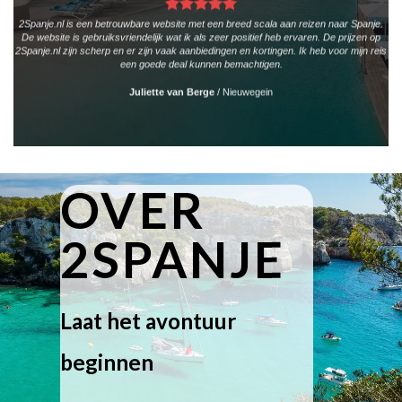
2Spanje.nl is een betrouwbare website met een breed scala aan reizen naar Spanje.
De website is gebruiksvriendelijk wat ik als zeer positief heb ervaren. De prijzen op
2Spanje.nl zijn scherp en er zijn vaak aanbiedingen en kortingen. Ik heb voor mijn reis
een goede deal kunnen bemachtigen.
Juliette van Berge
/
Nieuwegein
OVER
2SPANJE
Laat het avontuur
beginnen