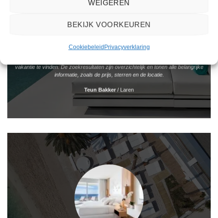
WEIGEREN
BEKIJK VOORKEUREN
Cookiebeleid
Privacyverklaring
Het boeken van een reis via 2Spanje.nl was eenvoudig en duidelijk. De website is
gebruiksvriendelijk en biedt een breed scala aan filters om je te helpen de perfecte
vakantie te vinden. De zoekresultaten zijn overzichtelijk en tonen alle belangrijke
informatie, zoals de prijs, sterren en de locatie.
Teun Bakker
/
Laren