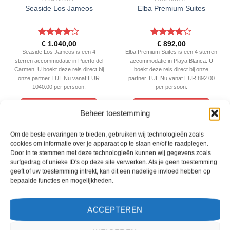
Seaside Los Jameos
Elba Premium Suites
Gewaardeerd
Gewaardeerd
€
1.040,00
€
892,00
4
uit 5
4
uit 5
Seaside Los Jameos is een 4
Elba Premium Suites is een 4 sterren
sterren accommodatie in Puerto del
accommodatie in Playa Blanca. U
Carmen. U boekt deze reis direct bij
boekt deze reis direct bij onze
onze partner TUI. Nu vanaf EUR
partner TUI. Nu vanaf EUR 892.00
1040.00 per persoon.
per persoon.
PRIJZEN EN BOEKEN
PRIJZEN EN BOEKEN
Beheer toestemming
Om de beste ervaringen te bieden, gebruiken wij technologieën zoals
WAT ZE OVER ONS ZEGGEN
cookies om informatie over je apparaat op te slaan en/of te raadplegen.
Door in te stemmen met deze technologieën kunnen wij gegevens zoals
surfgedrag of unieke ID's op deze site verwerken. Als je geen toestemming
geeft of uw toestemming intrekt, kan dit een nadelige invloed hebben op
bepaalde functies en mogelijkheden.
ACCEPTEREN