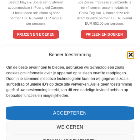
3
uit 5
4
uit 5
Beatriz Playa & Spa is een 3 sterren
Los Zocos Impressive Lanzarote is
accommodatie in Puerto del Carmen.
een 4 sterren accommodatie in
U boekt deze reis direct bij onze
Costa Teguise. U boekt deze reis
partner TUI. Nu vanaf EUR 629.00
direct bij onze partner TUI. Nu vanaf
per persoon.
EUR 852.00 per persoon.
PRIJZEN EN BOEKEN
PRIJZEN EN BOEKEN
Beheer toestemming
WAT ZE OVER ONS ZEGGEN
Om de beste ervaringen te bieden, gebruiken wij technologieën zoals
cookies om informatie over je apparaat op te slaan en/of te raadplegen.
Door in te stemmen met deze technologieën kunnen wij gegevens zoals
surfgedrag of unieke ID's op deze site verwerken. Als je geen toestemming
geeft of uw toestemming intrekt, kan dit een nadelige invloed hebben op
bepaalde functies en mogelijkheden.
ACCEPTEREN
WEIGEREN