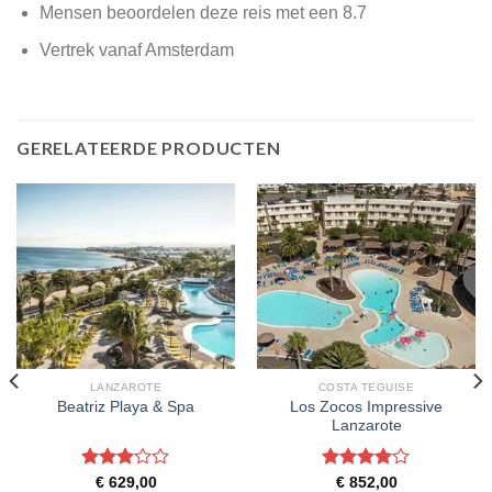
Mensen beoordelen deze reis met een 8.7
Vertrek vanaf Amsterdam
GERELATEERDE PRODUCTEN
LANZAROTE
COSTA TEGUISE
Los Zocos Impressive
Beatriz Playa & Spa
Lanzarote
Gewaardeerd
Gewaardeerd
€
629,00
€
852,00