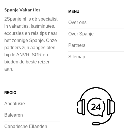
accommodaties waaruit je kunt kiezen,
Spanje Vakanties
MENU
of je nu wilt relaxen op het strand,
2Spanje.nl is dé specialist
cultuur wilt ontdekken of avontuur zoekt
Over ons
in vakanties, lastminutes,
in de natuur.
excursies en reis tips naar
Over Spanje
het zonnige Spanje. Onze
Bij 2Spanje.nl begint de voorpret al
Partners
partners zijn aangesloten
voordat je het vliegtuig instapt, door
bij de ANVR, SGR en
Sitemap
inspiratie op te doen over dit zonnige
bieden de beste reizen
land op 2Spanje.nl
aan.
Je kunt eenvoudig en veilig jouw
vliegvakantie zoeken en boeken bij
REGIO
2Spanje.nl, met een team dat altijd
Andalusie
klaarstaat om eventuele vragen te
beantwoorden en ervoor te zorgen dat
Balearen
jij met een gerust hart op vakantie kunt
Canarische Eilanden