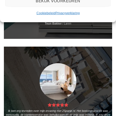
BEKIJK VOORKEUREN
Het boeken van een reis via 2Spanje.nl was eenvoudig en duidelijk. De website is
gebruiksvriendelijk en biedt een breed scala aan filters om je te helpen de perfecte
vakantie te vinden. De zoekresultaten zijn overzichtelijk en tonen alle belangrijke
Cookiebeleid
Privacyverklaring
informatie, zoals de prijs, sterren en de locatie.
Teun Bakker
/
Laren
Ik ben erg tevreden over mijn ervaring met 2Spanje.nl. Het boekingsproces was
eenvoudig, de klantenservice was behulpzaam en de prijs was scherp. Ik zou deze