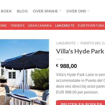
 BOEK
BLOG
OVER SPANJE
OVER ONS
ONIE
TENERIFE
GRAN CANARIA
LANZAROTE
FUERTEVENTURA
LANZAROTE
/
PUERTO DEL 
Villa's Hyde Park
988,00
€
Villa's Hyde Park Lane is een
accommodatie in Puerto del 
deze reis direct bij onze part
EUR 988.00 per persoon.
PRIJZEN EN BOEKEN