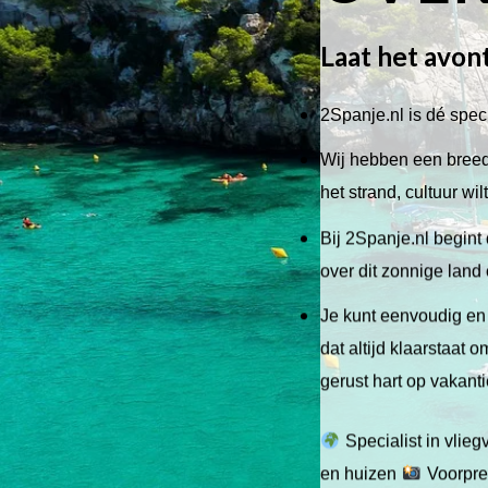
Laat het avon
2Spanje.nl is dé speci
Wij hebben een breed 
het strand, cultuur wi
Bij 2Spanje.nl begint 
over dit zonnige land
Je kunt eenvoudig en 
dat altijd klaarstaat
gerust hart op vakant
Specialist in vlie
en huizen
Voorpret