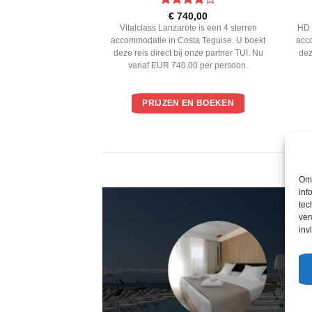
ardeerd
Gewaardeerd
8,00
€
740,00
 5
4
uit 5
 is een 3 sterren
Vitalclass Lanzarote is een 4 sterren
HD 
uerto del Carmen. U
accommodatie in Costa Teguise. U boekt
acc
rect bij onze partner
deze reis direct bij onze partner TUI. Nu
dez
 598.00 per persoon.
vanaf EUR 740.00 per persoon.
EN BOEKEN
PRIJZEN EN BOEKEN
Om 
inf
tec
ver
inv