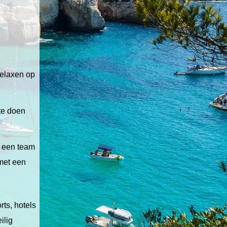
relaxen op
 te doen
t een team
 met een
ts, hotels
ilig