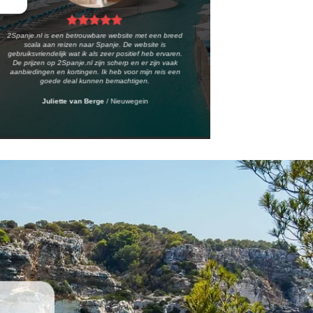
2Spanje.nl is een betrouwbare website met een breed
scala aan reizen naar Spanje. De website is
gebruiksvriendelijk wat ik als zeer positief heb ervaren.
De prijzen op 2Spanje.nl zijn scherp en er zijn vaak
aanbiedingen en kortingen. Ik heb voor mijn reis een
goede deal kunnen bemachtigen.
Juliette van Berge
/
Nieuwegein