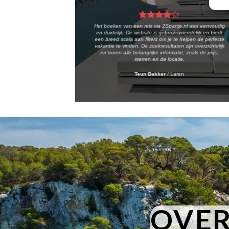
Het boeken van een reis via 2Spanje.nl was eenvoudig
en duidelijk. De website is gebruiksvriendelijk en biedt
een breed scala aan filters om je te helpen de perfecte
vakantie te vinden. De zoekresultaten zijn overzichtelijk
en tonen alle belangrijke informatie, zoals de prijs,
sterren en de locatie.
Teun Bakker
/
Laren
OVER