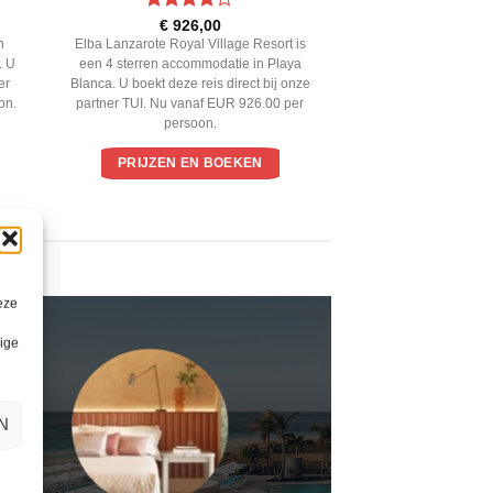
Gewaardeerd
€
926,00
4
uit 5
n
Elba Lanzarote Royal Village Resort is
. U
een 4 sterren accommodatie in Playa
er
Blanca. U boekt deze reis direct bij onze
on.
partner TUI. Nu vanaf EUR 926.00 per
persoon.
PRIJZEN EN BOEKEN
eze
lige
N