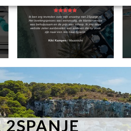
Ik ben erg tevreden over mijn ervaring met 2Spanje.nl.
Het boekingsproces was eenvoudig, de klantenservice
was behulpzaam en de prijs was scherp. Ik zou deze
website zeker aanbevelen aan anderen die op zoek
zijn naar een reis naar Spanje.
Kiki Kampen
/
Maastricht
 2SPANJE