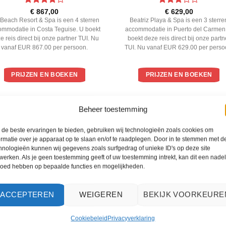
Gewaardeerd
Gewaardeerd
€
867,00
€
629,00
4
uit 5
3
uit 5
Beach Resort & Spa is een 4 sterren
Beatriz Playa & Spa is een 3 sterre
ommodatie in Costa Teguise. U boekt
accommodatie in Puerto del Carmen
e reis direct bij onze partner TUI. Nu
boekt deze reis direct bij onze partn
vanaf EUR 867.00 per persoon.
TUI. Nu vanaf EUR 629.00 per perso
PRIJZEN EN BOEKEN
PRIJZEN EN BOEKEN
WAT ZE OVER ONS ZEGGEN
Beheer toestemming
de beste ervaringen te bieden, gebruiken wij technologieën zoals cookies om
ormatie over je apparaat op te slaan en/of te raadplegen. Door in te stemmen met d
hnologieën kunnen wij gegevens zoals surfgedrag of unieke ID's op deze site
werken. Als je geen toestemming geeft of uw toestemming intrekt, kan dit een nade
loed hebben op bepaalde functies en mogelijkheden.
ACCEPTEREN
WEIGEREN
BEKIJK VOORKEURE
Cookiebeleid
Privacyverklaring