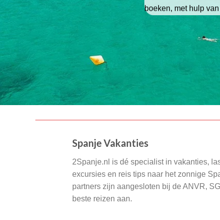
boeken, met hulp van
Spanje Vakanties
2Spanje.nl is dé specialist in vakanties, la
excursies en reis tips naar het zonnige S
partners zijn aangesloten bij de ANVR, S
beste reizen aan.