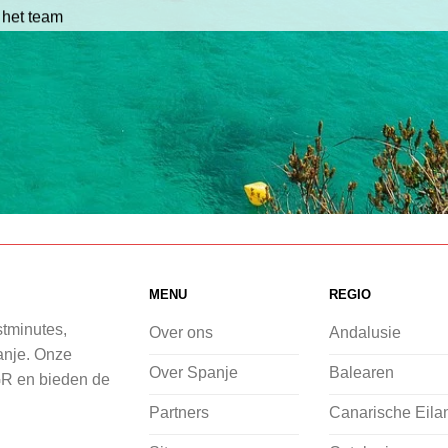
 het team
MENU
REGIO
stminutes,
Over ons
Andalusie
panje. Onze
Over Spanje
Balearen
GR en bieden de
Partners
Canarische Eila