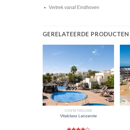
Vertrek vanaf Eindhoven
GERELATEERDE PRODUCTEN
AROTE
COSTA TEGUISE
Morromar
Vitalclass Lanzarote