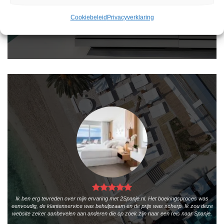
vakantie te vinden. De zoekresultaten zijn overzichtelijk en tonen alle belangrijke
informatie, zoals de prijs, sterren en de locatie.
Cookiebeleid
Privacyverklaring
Teun Bakker
/
Laren
Ik ben erg tevreden over mijn ervaring met 2Spanje.nl. Het boekingsproces was
eenvoudig, de klantenservice was behulpzaam en de prijs was scherp. Ik zou deze
website zeker aanbevelen aan anderen die op zoek zijn naar een reis naar Spanje.