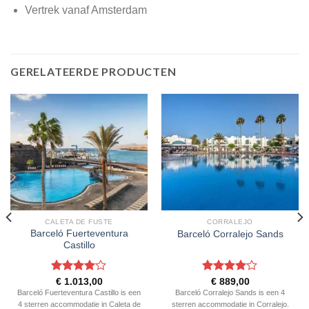
Vertrek vanaf Amsterdam
GERELATEERDE PRODUCTEN
CALETA DE FUSTE
CORRALEJO
Barceló Fuerteventura
Barceló Corralejo Sands
Castillo
Gewaardeerd
Gewaardeerd
€
1.013,00
€
889,00
4
uit 5
4
uit 5
Barceló Fuerteventura Castillo is een
Barceló Corralejo Sands is een 4
4 sterren accommodatie in Caleta de
sterren accommodatie in Corralejo.