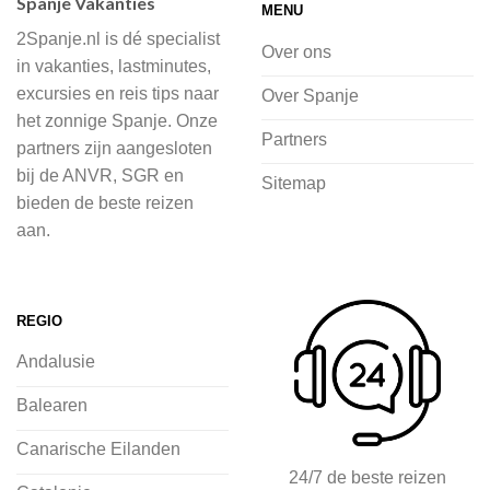
Spanje Vakanties
MENU
of je nu wilt relaxen op het strand,
2Spanje.nl is dé specialist
cultuur wilt ontdekken of avontuur zoekt
Over ons
in vakanties, lastminutes,
in de natuur.
excursies en reis tips naar
Over Spanje
het zonnige Spanje. Onze
Bij 2Spanje.nl begint de voorpret al
Partners
partners zijn aangesloten
voordat je het vliegtuig instapt, door
bij de ANVR, SGR en
Sitemap
inspiratie op te doen over dit zonnige
bieden de beste reizen
land op 2Spanje.nl
aan.
Je kunt eenvoudig en veilig jouw
vliegvakantie zoeken en boeken bij
REGIO
2Spanje.nl, met een team dat altijd
Andalusie
klaarstaat om eventuele vragen te
beantwoorden en ervoor te zorgen dat
Balearen
jij met een gerust hart op vakantie kunt
Canarische Eilanden
gaan.
24/7 de beste reizen