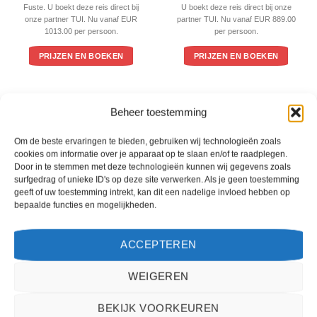
Fuste. U boekt deze reis direct bij
U boekt deze reis direct bij onze
onze partner TUI. Nu vanaf EUR
partner TUI. Nu vanaf EUR 889.00
1013.00 per persoon.
per persoon.
PRIJZEN EN BOEKEN
PRIJZEN EN BOEKEN
WAT ZE OVER ONS ZEGGEN
Beheer toestemming
Om de beste ervaringen te bieden, gebruiken wij technologieën zoals
cookies om informatie over je apparaat op te slaan en/of te raadplegen.
Door in te stemmen met deze technologieën kunnen wij gegevens zoals
surfgedrag of unieke ID's op deze site verwerken. Als je geen toestemming
geeft of uw toestemming intrekt, kan dit een nadelige invloed hebben op
bepaalde functies en mogelijkheden.
ACCEPTEREN
WEIGEREN
Het boeken van een reis via 2Spanje.nl was eenvoudig en duidelijk. De website is
BEKIJK VOORKEUREN
gebruiksvriendelijk en biedt een breed scala aan filters om je te helpen de perfecte