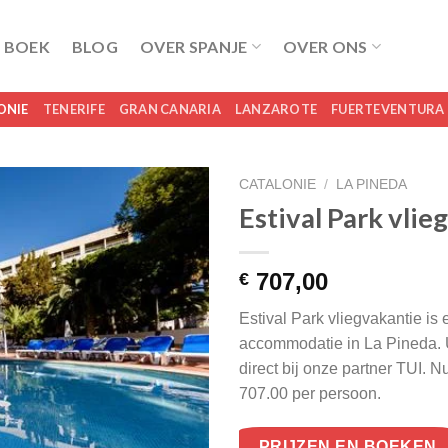
 BOEK
BLOG
OVER SPANJE
OVER ONS
ONIE
TENERIFE
GRAN CANARIA
LANZAROTE
FUERTEVENTURA
CATALONIE
/
LA PINEDA
Estival Park vlie
707,00
€
Estival Park vliegvakantie is 
accommodatie in La Pineda. 
direct bij onze partner TUI. 
707.00 per persoon.
PRIJZEN EN BOEKEN