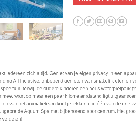
aakt iedereen zich altijd. Geniet van je eigen privacy in een appa
zorging All Inclusive, onbeperkt genieten van smakelijk eten en
e) speeltuin, terwijl de oudere kinderen een heus waterpretpark 
er mee, want op maar een paar kilometer afstand ligt uitgaans
iten van het animatieteam koel je lekker af in één van de drie 
e uitgebreide Aquum Spa met bijbehorend sportcentrum. Het groot
e vergeten!