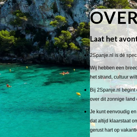
OVER
Laat het avon
2Spanje.nl is dé speci
Wij hebben een breed 
het strand, cultuur wi
Bij 2Spanje.nl begint 
over dit zonnige land
Je kunt eenvoudig en 
dat altijd klaarstaat
gerust hart op vakant