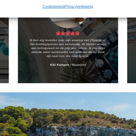
Cookiebeleid
Privacyverklaring
Ik ben erg tevreden over mijn ervaring met 2Spanje.nl.
Het boekingsproces was eenvoudig, de klantenservice
was behulpzaam en de prijs was scherp. Ik zou deze
website zeker aanbevelen aan anderen die op zoek
zijn naar een reis naar Spanje.
Kiki Kampen
/
Maastricht