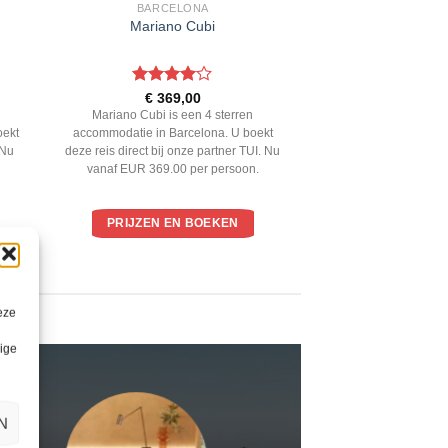
BARCELONA
Mariano Cubi
Gewaardeerd
€
369,00
4
uit 5
Mariano Cubi is een 4 sterren
oekt
accommodatie in Barcelona. U boekt
 Nu
deze reis direct bij onze partner TUI. Nu
vanaf EUR 369.00 per persoon.
PRIJZEN EN BOEKEN
eze
lige
N