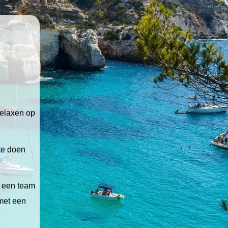
relaxen op
 te doen
t een team
 met een