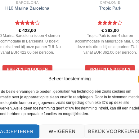
BARCELONA
CATALONIE
H10 Marina Barcelona
Tropic Park
Gewaardeerd
Gewaardeerd
€
422,00
€
362,00
4
uit 5
4
uit 5
0 Marina Barcelona is een 4 sterren
Tropic Park is een 4 sterren
ccommodatie in Barcelona. U boekt
accommodatie in Malgrat de Mar. U b
e reis direct bij onze partner TUI. Nu
deze reis direct bij onze partner TUI.
vanaf EUR 422.00 per persoon.
vanaf EUR 362.00 per persoon.
PRIJZEN EN BOEKEN
PRIJZEN EN BOEKEN
Beheer toestemming
WAT ZE OVER ONS ZEGGEN
de beste ervaringen te bieden, gebruiken wij technologieën zoals cookies om
ormatie over je apparaat op te slaan en/of te raadplegen. Door in te stemmen met d
hnologieën kunnen wij gegevens zoals surfgedrag of unieke ID's op deze site
werken. Als je geen toestemming geeft of uw toestemming intrekt, kan dit een nade
loed hebben op bepaalde functies en mogelijkheden.
ACCEPTEREN
WEIGEREN
BEKIJK VOORKEURE