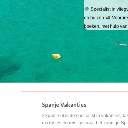
Specialist in vlie
en huizen
Voorpret
boeken, met hulp van
Spanje Vakanties
2Spanje.nl is dé specialist in vakanties, la
excursies en reis tips naar het zonnige S