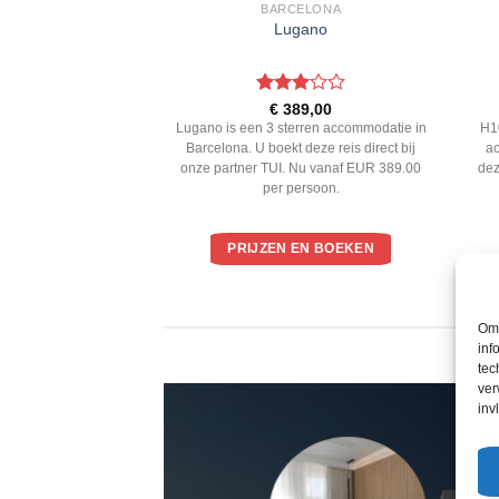
ELONA
BARCELONA
eden van de West
Lugano
andse Zee
Gewaardeerd
3,00
€
389,00
3
uit 5
eden van de West
Lugano is een 3 sterren accommodatie in
H1
ee is een sterren
Barcelona. U boekt deze reis direct bij
a
Barcelona. U boekt
onze partner TUI. Nu vanaf EUR 389.00
dez
j onze partner TUI. Nu
per persoon.
.00 per persoon.
EN BOEKEN
PRIJZEN EN BOEKEN
Om 
inf
tec
ver
inv