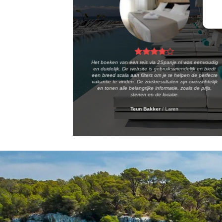
Het boeken van een reis via 2Spanje.nl was eenvoudig
en duidelijk. De website is gebruiksvriendelijk en biedt
een breed scala aan filters om je te helpen de perfecte
vakantie te vinden. De zoekresultaten zijn overzichtelijk
en tonen alle belangrijke informatie, zoals de prijs,
sterren en de locatie.
Teun Bakker
/
Laren