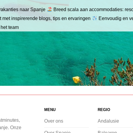
gvakanties naar Spanje
Breed scala aan accommodaties: resor
 met inspirerende blogs, tips en ervaringen
Eenvoudig en ve
 het team
MENU
REGIO
stminutes,
Over ons
Andalusie
panje. Onze
Over Spanje
Balearen