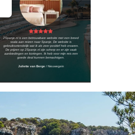
2Spanje.nl is een betrouwbare website met een breed
scala aan reizen naar Spanje. De website is
gebruiksvriendelijk wat ik als zeer positief heb ervaren.
De prijzen op 2Spanje.nl zijn scherp en er zijn vaak
aanbiedingen en kortingen. Ik heb voor mijn reis een
goede deal kunnen bemachtigen.
Juliette van Berge
/
Nieuwegein