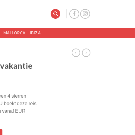
MALLORCA
IBIZA
gvakantie
een 4 sterren
U boekt deze reis
Nu vanaf EUR