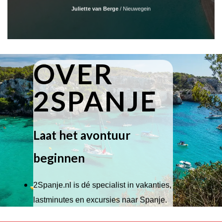
Juliette van Berge
/
Nieuwegein
OVER
2SPANJE
Laat het avontuur
beginnen
2Spanje.nl is dé specialist in vakanties,
lastminutes en excursies naar Spanje.
Wij hebben een breed scala aan