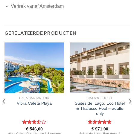
Vertrek vanaf Amsterdam
GERELATEERDE PRODUCTEN
CALA SANTANDRIA
CALA'N BOSCH
Suites del Lago, Eco Hotel
Vibra Caleta Playa
& Thalasso Pool – adults
only
Gewaardeerd
Gewaardeerd
€
546,00
€
971,00
3.5
uit
5
uit 5
Vibra Caleta Playa is een 3.5 sterren
Suites del Lago, Eco Hotel &