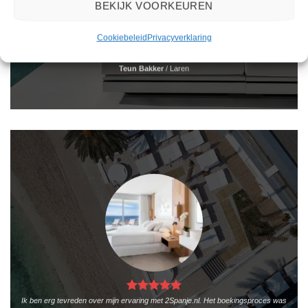
BEKIJK VOORKEUREN
Het boeken van een reis via 2Spanje.nl was eenvoudig en duidelijk. De website is
gebruiksvriendelijk en biedt een breed scala aan filters om je te helpen de perfecte
vakantie te vinden. De zoekresultaten zijn overzichtelijk en tonen alle belangrijke
Cookiebeleid
Privacyverklaring
informatie, zoals de prijs, sterren en de locatie.
Teun Bakker
/
Laren
Ik ben erg tevreden over mijn ervaring met 2Spanje.nl. Het boekingsproces was