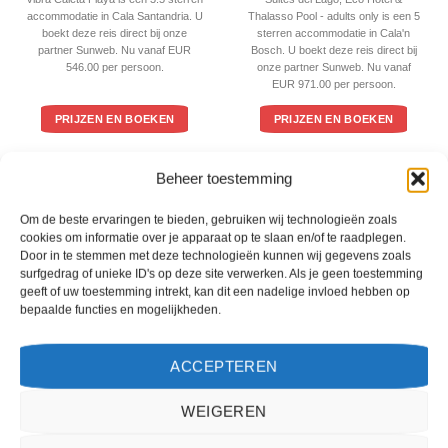
5
accommodatie in Cala Santandria. U
Thalasso Pool - adults only is een 5
boekt deze reis direct bij onze
sterren accommodatie in Cala'n
partner Sunweb. Nu vanaf EUR
Bosch. U boekt deze reis direct bij
546.00 per persoon.
onze partner Sunweb. Nu vanaf
EUR 971.00 per persoon.
PRIJZEN EN BOEKEN
PRIJZEN EN BOEKEN
Beheer toestemming
WAT ZE OVER ONS ZEGGEN
Om de beste ervaringen te bieden, gebruiken wij technologieën zoals
cookies om informatie over je apparaat op te slaan en/of te raadplegen.
Door in te stemmen met deze technologieën kunnen wij gegevens zoals
surfgedrag of unieke ID's op deze site verwerken. Als je geen toestemming
geeft of uw toestemming intrekt, kan dit een nadelige invloed hebben op
bepaalde functies en mogelijkheden.
ACCEPTEREN
WEIGEREN