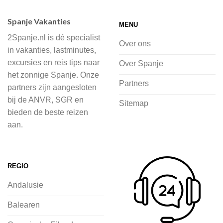
accommodaties waaruit je kunt kiezen,
Spanje Vakanties
MENU
of je nu wilt relaxen op het strand,
2Spanje.nl is dé specialist
cultuur wilt ontdekken of avontuur zoekt
Over ons
in vakanties, lastminutes,
in de natuur.
excursies en reis tips naar
Over Spanje
het zonnige Spanje. Onze
Bij 2Spanje.nl begint de voorpret al
Partners
partners zijn aangesloten
voordat je het vliegtuig instapt, door
bij de ANVR, SGR en
Sitemap
inspiratie op te doen over dit zonnige
bieden de beste reizen
land op 2Spanje.nl
aan.
Je kunt eenvoudig en veilig jouw
vliegvakantie zoeken en boeken bij
REGIO
2Spanje.nl, met een team dat altijd
Andalusie
klaarstaat om eventuele vragen te
beantwoorden en ervoor te zorgen dat
Balearen
jij met een gerust hart op vakantie kunt