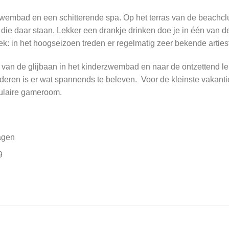
wembad en een schitterende spa. Op het terras van de beachclub k
n die daar staan. Lekker een drankje drinken doe je in één van d
plek: in het hoogseizoen treden er regelmatig zeer bekende arties
r van de glijbaan in het kinderzwembad en naar de ontzettend l
inderen is er wat spannends te beleven. Voor de kleinste vakanti
culaire gameroom.
agen
9