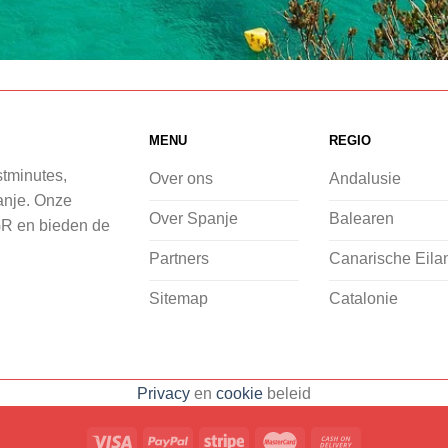
MENU
REGIO
stminutes,
Over ons
Andalusie
panje. Onze
Over Spanje
Balearen
GR en bieden de
Partners
Canarische Eila
Sitemap
Catalonie
Privacy
en
cookie
beleid