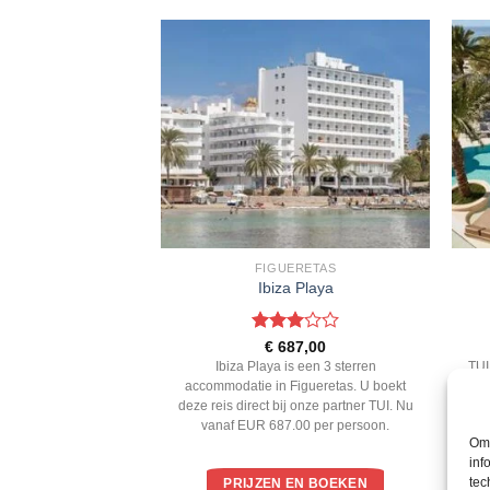
BIZA
FIGUERETAS
de Ibiza
Ibiza Playa
ardeerd
Gewaardeerd
453,00
€
687,00
 5
3
uit 5
 is een 5 sterren
Ibiza Playa is een 3 sterren
TUI
nta Eulalia. U boekt
accommodatie in Figueretas. U boekt
ac
j onze partner TUI. Nu
deze reis direct bij onze partner TUI. Nu
dez
.00 per persoon.
vanaf EUR 687.00 per persoon.
Om 
inf
tec
EN BOEKEN
PRIJZEN EN BOEKEN