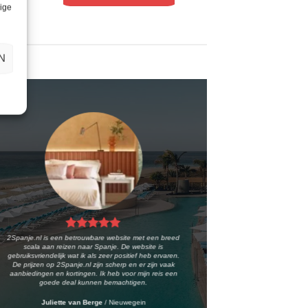
lige
N
2Spanje.nl is een betrouwbare website met een breed
scala aan reizen naar Spanje. De website is
gebruiksvriendelijk wat ik als zeer positief heb ervaren.
De prijzen op 2Spanje.nl zijn scherp en er zijn vaak
aanbiedingen en kortingen. Ik heb voor mijn reis een
goede deal kunnen bemachtigen.
Juliette van Berge
/
Nieuwegein