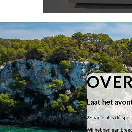
OVER
Laat het avon
2Spanje.nl is dé speci
Wij hebben een breed 