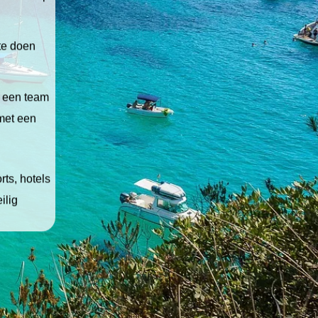
 te doen
t een team
 met een
ts, hotels
ilig