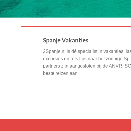
Spanje Vakanties
2Spanje.nl is dé specialist in vakanties, la
excursies en reis tips naar het zonnige S
partners zijn aangesloten bij de ANVR, S
beste reizen aan.