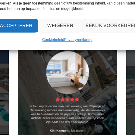
werken. Als je geen toestemming geeft of uw toestemming intrekt, kan dit een nade
loed hebben op bepaalde functies en mogelijkheden.
WAT ZE OVER ONS ZEGGEN
ACCEPTEREN
WEIGEREN
BEKIJK VOORKEURE
Cookiebeleid
Privacyverklaring
Ik ben erg tevreden over mijn ervaring met 2Spanje.nl.
Het boekingsproces was eenvoudig, de klantenservice
was behulpzaam en de prijs was scherp. Ik zou deze
website zeker aanbevelen aan anderen die op zoek
zijn naar een reis naar Spanje.
Kiki Kampen
/
Maastricht