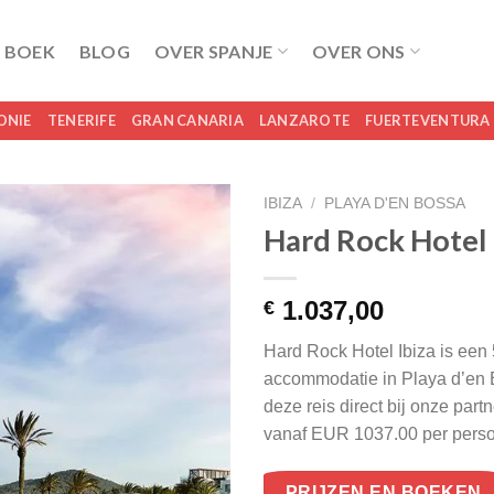
 BOEK
BLOG
OVER SPANJE
OVER ONS
ONIE
TENERIFE
GRAN CANARIA
LANZAROTE
FUERTEVENTURA
IBIZA
/
PLAYA D'EN BOSSA
Hard Rock Hotel 
1.037,00
€
Hard Rock Hotel Ibiza is een 
accommodatie in Playa d’en 
deze reis direct bij onze par
vanaf EUR 1037.00 per pers
PRIJZEN EN BOEKEN