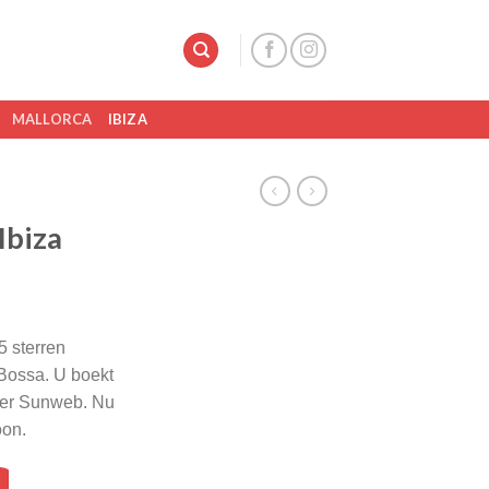
MALLORCA
IBIZA
Ibiza
5 sterren
Bossa. U boekt
tner Sunweb. Nu
oon.