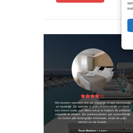
ver
inv
Het boeken van een reis via 2Spanje.nl was eenvoudig
en duidelijk. De website is gebruiksvriendelijk en biedt
een breed scala aan filters om je te helpen de perfecte
vakantie te vinden. De zoekresultaten zijn overzichtelijk
en tonen alle belangrijke informatie, zoals de prijs,
sterren en de locatie.
Teun Bakker
/
Laren