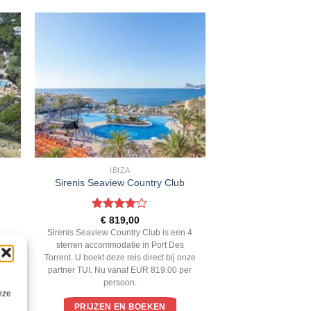
IBIZA
Sirenis Seaview Country Club
Gewaardeerd
€
819,00
4
uit 5
Sirenis Seaview Country Club is een 4
kt
sterren accommodatie in Port Des
 Nu
Torrent. U boekt deze reis direct bij onze
partner TUI. Nu vanaf EUR 819.00 per
persoon.
eze
PRIJZEN EN BOEKEN