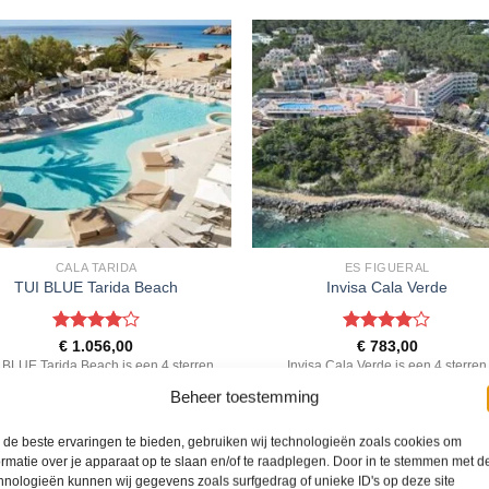
CALA TARIDA
ES FIGUERAL
TUI BLUE Tarida Beach
Invisa Cala Verde
Gewaardeerd
Gewaardeerd
€
1.056,00
€
783,00
4
uit 5
4
uit 5
 BLUE Tarida Beach is een 4 sterren
Invisa Cala Verde is een 4 sterren
commodatie in Cala Tarida. U boekt
accommodatie in Es Figueral. U boe
Beheer toestemming
e reis direct bij onze partner TUI. Nu
deze reis direct bij onze partner TUI.
vanaf EUR 1056.00 per persoon.
vanaf EUR 783.00 per persoon.
de beste ervaringen te bieden, gebruiken wij technologieën zoals cookies om
ormatie over je apparaat op te slaan en/of te raadplegen. Door in te stemmen met d
hnologieën kunnen wij gegevens zoals surfgedrag of unieke ID's op deze site
PRIJZEN EN BOEKEN
PRIJZEN EN BOEKEN