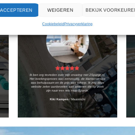
ACCEPTEREN
WEIGEREN
BEKIJK VOORKEURE
Cookiebeleid
Privacyverklaring
Ik ben erg tevreden over mijn ervaring met 2Spanje.nl.
Het boekingsproces was eenvoudig, de klantenservice
was behulpzaam en de prijs was scherp. Ik zou deze
website zeker aanbevelen aan anderen die op zoek
zijn naar een reis naar Spanje.
Kiki Kampen
/
Maastricht