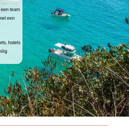
t een team
 met een
ts, hotels
ilig