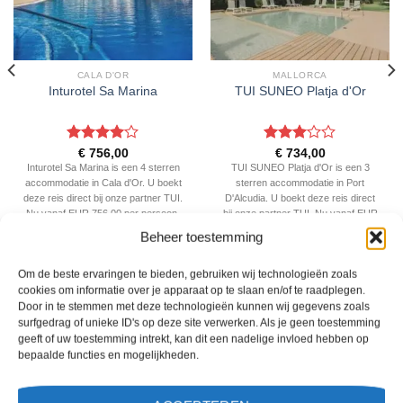
CALA D'OR
MALLORCA
Inturotel Sa Marina
TUI SUNEO Platja d'Or
Gewaardeerd
Gewaardeerd
€
756,00
€
734,00
4
uit 5
3
uit 5
Inturotel Sa Marina is een 4 sterren
TUI SUNEO Platja d'Or is een 3
accommodatie in Cala d'Or. U boekt
sterren accommodatie in Port
deze reis direct bij onze partner TUI.
D'Alcudia. U boekt deze reis direct
Nu vanaf EUR 756.00 per persoon.
bij onze partner TUI. Nu vanaf EUR
734.00 per persoon.
Beheer toestemming
PRIJZEN EN BOEKEN
PRIJZEN EN BOEKEN
Om de beste ervaringen te bieden, gebruiken wij technologieën zoals
cookies om informatie over je apparaat op te slaan en/of te raadplegen.
Door in te stemmen met deze technologieën kunnen wij gegevens zoals
WAT ZE OVER ONS ZEGGEN
surfgedrag of unieke ID's op deze site verwerken. Als je geen toestemming
geeft of uw toestemming intrekt, kan dit een nadelige invloed hebben op
bepaalde functies en mogelijkheden.