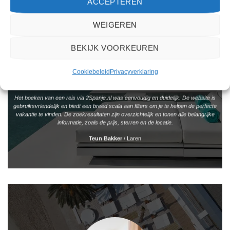
ACCEPTEREN
WEIGEREN
BEKIJK VOORKEUREN
Cookiebeleid
Privacyverklaring
Het boeken van een reis via 2Spanje.nl was eenvoudig en duidelijk. De website is
gebruiksvriendelijk en biedt een breed scala aan filters om je te helpen de perfecte
vakantie te vinden. De zoekresultaten zijn overzichtelijk en tonen alle belangrijke
informatie, zoals de prijs, sterren en de locatie.
Teun Bakker
/
Laren