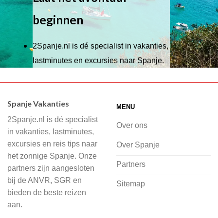
beginnen
2Spanje.nl is dé specialist in vakanties,
lastminutes en excursies naar Spanje.
Wij hebben een breed scala aan
accommodaties waaruit je kunt kiezen,
Spanje Vakanties
MENU
of je nu wilt relaxen op het strand,
2Spanje.nl is dé specialist
cultuur wilt ontdekken of avontuur zoekt
Over ons
in vakanties, lastminutes,
in de natuur.
excursies en reis tips naar
Over Spanje
het zonnige Spanje. Onze
Bij 2Spanje.nl begint de voorpret al
Partners
partners zijn aangesloten
voordat je het vliegtuig instapt, door
bij de ANVR, SGR en
Sitemap
inspiratie op te doen over dit zonnige
bieden de beste reizen
land op 2Spanje.nl
aan.