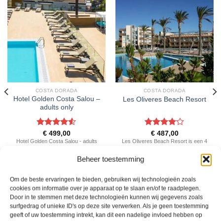
COSTA DORADA
COSTA DORADA
Hotel Golden Costa Salou –
Les Oliveres Beach Resort
adults only
Gewaardeerd
Gewaardeerd
€
499,00
€
487,00
4.5
uit 5
4
uit 5
Hotel Golden Costa Salou - adults
Les Oliveres Beach Resort is een 4
only is een 4.5 sterren
sterren accommodatie in El Perello.
Beheer toestemming
accommodatie in Salou. U boekt
U boekt deze reis direct bij onze
deze reis direct bij onze partner
partner D-reizen. Nu vanaf EUR
Sunweb. Nu vanaf EUR 499.00 per
487.00 per persoon.
Om de beste ervaringen te bieden, gebruiken wij technologieën zoals
persoon.
cookies om informatie over je apparaat op te slaan en/of te raadplegen.
Door in te stemmen met deze technologieën kunnen wij gegevens zoals
PRIJZEN EN BOEKEN
PRIJZEN EN BOEKEN
surfgedrag of unieke ID's op deze site verwerken. Als je geen toestemming
geeft of uw toestemming intrekt, kan dit een nadelige invloed hebben op