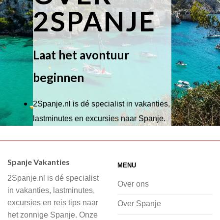
2SPANJE
Laat het avontuur
beginnen
2Spanje.nl is dé specialist in vakanties,
lastminutes en excursies naar Spanje.
Wij hebben een breed scala aan
accommodaties waaruit je kunt kiezen,
Spanje Vakanties
MENU
of je nu wilt relaxen op het strand,
2Spanje.nl is dé specialist
cultuur wilt ontdekken of avontuur zoekt
Over ons
in vakanties, lastminutes,
in de natuur.
excursies en reis tips naar
Over Spanje
het zonnige Spanje. Onze
Bij 2Spanje.nl begint de voorpret al