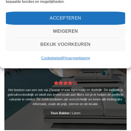
bepaalde functies en mogelijkheden.
WAT ZE OVER ONS ZEGGEN
ACCEPTEREN
WEIGEREN
BEKIJK VOORKEUREN
Cookiebeleid
Privacyverklaring
Het boeken van een reis via 2Spanje.nl was eenvoudig en duidelijk. De website is
gebruiksvriendelijk en biedt een breed scala aan filters om je te helpen de perfecte
vakantie te vinden. De zoekresultaten zijn overzichtelijk en tonen alle belangrijke
informatie, zoals de prijs, sterren en de locatie.
Teun Bakker
/
Laren