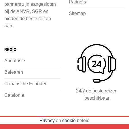
Partners
partners zijn aangesloten
voordat je het vliegtuig instapt, door
bij de ANVR, SGR en
Sitemap
inspiratie op te doen over dit zonnige
bieden de beste reizen
land op 2Spanje.nl
aan.
Je kunt eenvoudig en veilig jouw
vliegvakantie zoeken en boeken bij
REGIO
2Spanje.nl, met een team dat altijd
Andalusie
klaarstaat om eventuele vragen te
beantwoorden en ervoor te zorgen dat
Balearen
jij met een gerust hart op vakantie kunt
Canarische Eilanden
gaan.
24/7 de beste reizen
Catalonie
beschikbaar
Specialist in vliegvakanties naar
Spanje
Breed scala aan
Privacy
en
cookie
beleid
accommodaties: resorts, hotels en