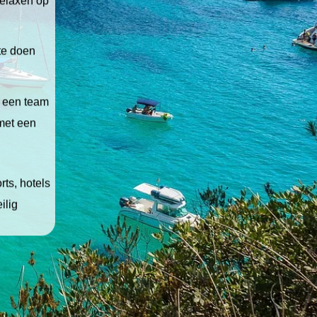
 te doen
t een team
 met een
ts, hotels
ilig