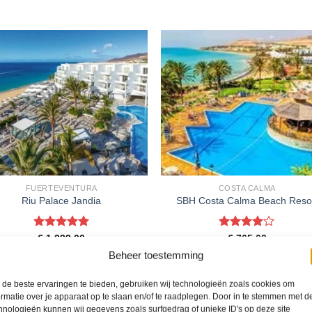
FUERTEVENTURA
COSTA CALMA
Riu Palace Jandia
SBH Costa Calma Beach Reso
Gewaardeerd
Gewaardeerd
€
1.232,00
€
765,00
5
uit 5
4
uit 5
Riu Palace Jandia is een 5 sterren
SBH Costa Calma Beach Resort is ee
Beheer toestemming
commodatie in Jandia. U boekt deze
sterren accommodatie in Costa Calm
s direct bij onze partner TUI. Nu vanaf
boekt deze reis direct bij onze partn
de beste ervaringen te bieden, gebruiken wij technologieën zoals cookies om
EUR 1232.00 per persoon.
TUI. Nu vanaf EUR 765.00 per perso
ormatie over je apparaat op te slaan en/of te raadplegen. Door in te stemmen met d
hnologieën kunnen wij gegevens zoals surfgedrag of unieke ID's op deze site