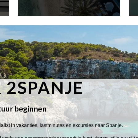
 2SPANJE
tuur beginnen
alist in vakanties, lastminutes en excursies naar Spanje.
scala aan accommodaties waaruit je kunt kiezen, of je nu wilt 