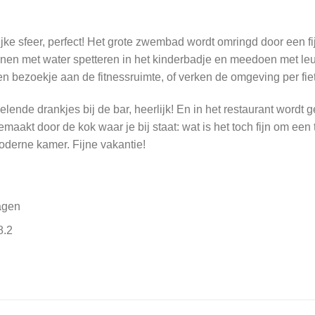
ke sfeer, perfect! Het grote zwembad wordt omringd door een fi
n met water spetteren in het kinderbadje en meedoen met leuke 
n bezoekje aan de fitnessruimte, of verken de omgeving per fiet
ende drankjes bij de bar, heerlijk! En in het restaurant wordt g
akt door de kok waar je bij staat: wat is het toch fijn om een t
moderne kamer. Fijne vakantie!
agen
8.2