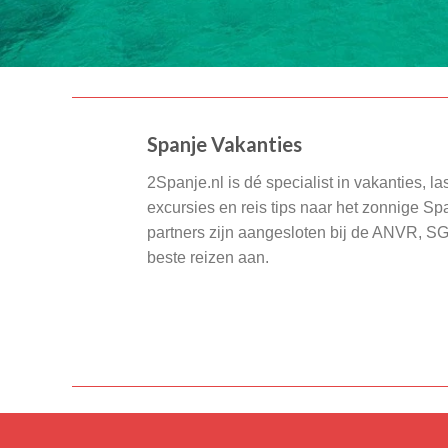
Spanje Vakanties
2Spanje.nl is dé specialist in vakanties, la
excursies en reis tips naar het zonnige S
partners zijn aangesloten bij de ANVR, S
beste reizen aan.