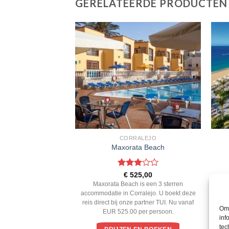
GERELATEERDE PRODUCTEN
 DE FUSTE
CORRALEJO
ch & Golf Resort
Maxorata Beach
ardeerd
Gewaardeerd
7,00
€
525,00
 5
3
uit 5
Golf Resort is een 4
Maxorata Beach is een 3 sterren
e in Caleta de Fuste.
accommodatie in Corralejo. U boekt deze
ac
irect bij onze partner
reis direct bij onze partner TUI. Nu vanaf
rei
Om 
 827.00 per persoon.
EUR 525.00 per persoon.
inf
tec