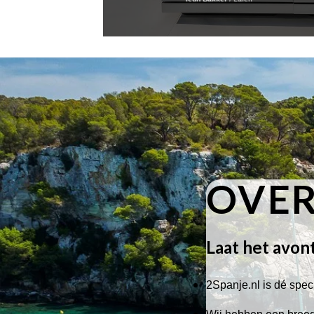
OVER
Laat het avon
2Spanje.nl is dé speci
Wij hebben een breed 