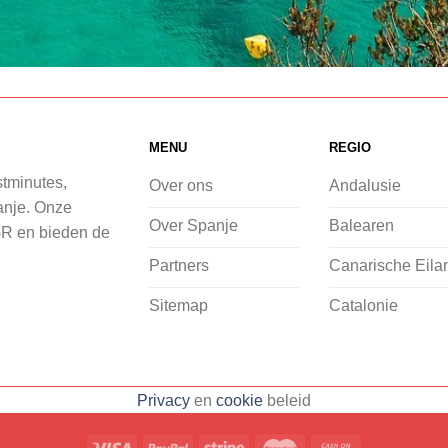
MENU
REGIO
stminutes,
Over ons
Andalusie
panje. Onze
Over Spanje
Balearen
GR en bieden de
Partners
Canarische Eila
Sitemap
Catalonie
Privacy
en
cookie
beleid