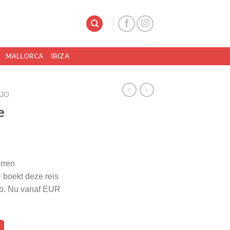
MALLORCA
IBIZA
JO
e
erren
 boekt deze reis
eb. Nu vanaf EUR