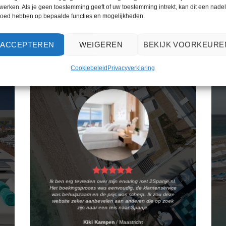
PRIJZEN EN BOEKEN
PRIJZEN EN BOEKEN
werken. Als je geen toestemming geeft of uw toestemming intrekt, kan dit een nade
loed hebben op bepaalde functies en mogelijkheden.
WAT ZE OVER ONS ZEGGEN
ACCEPTEREN
WEIGEREN
BEKIJK VOORKEURE
Cookiebeleid
Privacyverklaring
Ik ben erg tevreden over mijn ervaring met 2Spanje.nl.
Het boekingsproces was eenvoudig, de klantenservice
was behulpzaam en de prijs was scherp. Ik zou deze
website zeker aanbevelen aan anderen die op zoek
zijn naar een reis naar Spanje.
Kiki Kampen
/
Maastricht