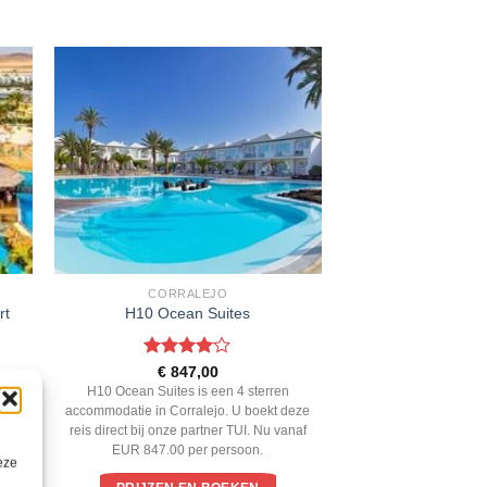
CORRALEJO
rt
H10 Ocean Suites
Gewaardeerd
€
847,00
4
uit 5
n 4
H10 Ocean Suites is een 4 sterren
a. U
accommodatie in Corralejo. U boekt deze
er
reis direct bij onze partner TUI. Nu vanaf
on.
EUR 847.00 per persoon.
eze