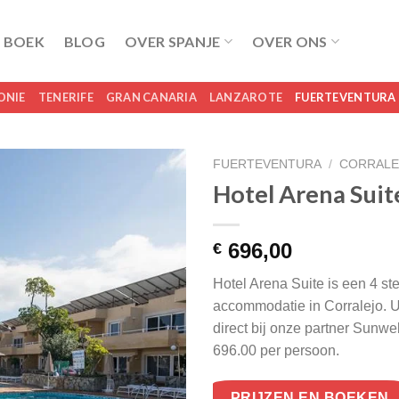
 BOEK
BLOG
OVER SPANJE
OVER ONS
ONIE
TENERIFE
GRAN CANARIA
LANZAROTE
FUERTEVENTURA
FUERTEVENTURA
/
CORRALE
Hotel Arena Suit
696,00
€
Hotel Arena Suite is een 4 st
accommodatie in Corralejo. U
direct bij onze partner Sunw
696.00 per persoon.
PRIJZEN EN BOEKEN