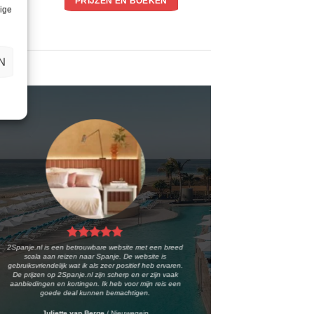
PRIJZEN EN BOEKEN
lige
N
2Spanje.nl is een betrouwbare website met een breed
scala aan reizen naar Spanje. De website is
gebruiksvriendelijk wat ik als zeer positief heb ervaren.
De prijzen op 2Spanje.nl zijn scherp en er zijn vaak
aanbiedingen en kortingen. Ik heb voor mijn reis een
goede deal kunnen bemachtigen.
Juliette van Berge
/
Nieuwegein