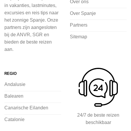
cultuur wilt ontdekken of avontuur zoekt
Over ons
in vakanties, lastminutes,
in de natuur.
excursies en reis tips naar
Over Spanje
het zonnige Spanje. Onze
Bij 2Spanje.nl begint de voorpret al
Partners
partners zijn aangesloten
voordat je het vliegtuig instapt, door
bij de ANVR, SGR en
Sitemap
inspiratie op te doen over dit zonnige
bieden de beste reizen
land op 2Spanje.nl
aan.
Je kunt eenvoudig en veilig jouw
vliegvakantie zoeken en boeken bij
REGIO
2Spanje.nl, met een team dat altijd
Andalusie
klaarstaat om eventuele vragen te
beantwoorden en ervoor te zorgen dat
Balearen
jij met een gerust hart op vakantie kunt
Canarische Eilanden
gaan.
24/7 de beste reizen
Catalonie
beschikbaar
Specialist in vliegvakanties naar