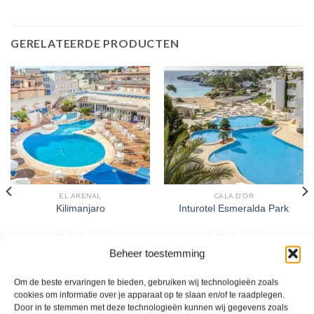
GERELATEERDE PRODUCTEN
EL ARENAL
CALA D'OR
Kilimanjaro
Inturotel Esmeralda Park
Beheer toestemming
Gewaardeerd
Gewaardeerd
€
540,00
€
840,00
3
uit 5
3
uit 5
Kilimanjaro is een 3 sterren
Inturotel Esmeralda Park is een 3
accommodatie in El Arenal. U boekt
sterren accommodatie in Cala d'Or.
Om de beste ervaringen te bieden, gebruiken wij technologieën zoals
deze reis direct bij onze partner TUI.
U boekt deze reis direct bij onze
cookies om informatie over je apparaat op te slaan en/of te raadplegen.
Nu vanaf EUR 540.00 per persoon.
partner TUI. Nu vanaf EUR 840.00
Door in te stemmen met deze technologieën kunnen wij gegevens zoals