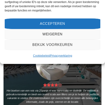
per persoon.
surfgedrag of unieke ID's op deze site verwerken. Als je geen toestemming
geeft of uw toestemming intrekt, kan dit een nadelige invloed hebben op
PRIJZEN EN BOEKEN
PRIJZEN EN BOEKEN
bepaalde functies en mogelijkheden.
ACCEPTEREN
WAT ZE OVER ONS ZEGGEN
WEIGEREN
BEKIJK VOORKEUREN
Cookiebeleid
Privacyverklaring
Het boeken van een reis via 2Spanje.nl was eenvoudig en duidelijk. De website is
gebruiksvriendelijk en biedt een breed scala aan filters om je te helpen de perfecte
vakantie te vinden. De zoekresultaten zijn overzichtelijk en tonen alle belangrijke
informatie, zoals de prijs, sterren en de locatie.