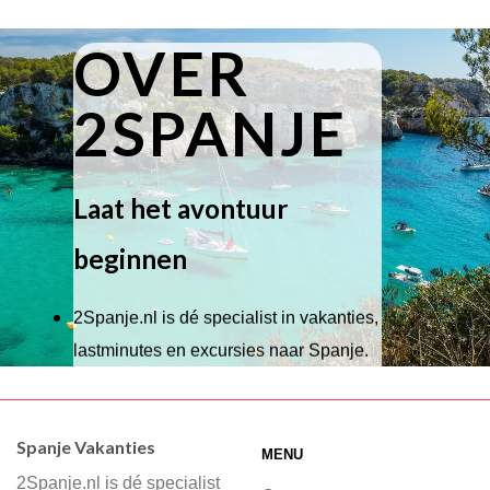
OVER
2SPANJE
Laat het avontuur
beginnen
2Spanje.nl is dé specialist in vakanties,
lastminutes en excursies naar Spanje.
Wij hebben een breed scala aan
accommodaties waaruit je kunt kiezen,
Spanje Vakanties
MENU
of je nu wilt relaxen op het strand,
2Spanje.nl is dé specialist