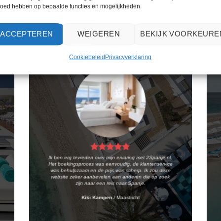
loed hebben op bepaalde functies en mogelijkheden.
WAT ZE OVER ONS ZEGGEN
ACCEPTEREN
WEIGEREN
BEKIJK VOORKEURE
Cookiebeleid
Privacyverklaring
Ik ben erg tevreden over mijn ervaring met 2Spanje.nl.
Het boekingsproces was eenvoudig, de klantenservice
was behulpzaam en de prijs was scherp. Ik zou deze
website zeker aanbevelen aan anderen die op zoek
zijn naar een reis naar Spanje.
Kiki Kampen
/
Maastricht