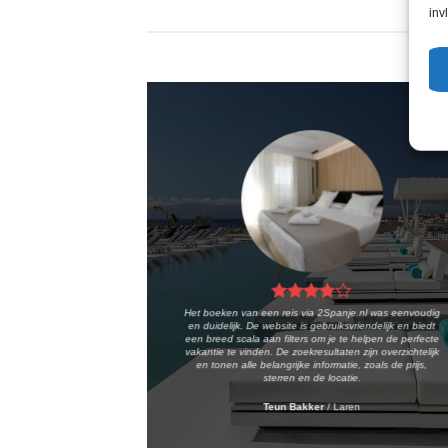
inv
Het boeken van een reis via 2Spanje.nl was eenvoudig
en duidelijk. De website is gebruiksvriendelijk en biedt
een breed scala aan filters om je te helpen de perfecte
vakantie te vinden. De zoekresultaten zijn overzichtelijk
en tonen alle belangrijke informatie, zoals de prijs,
sterren en de locatie.
Teun Bakker
/
Laren