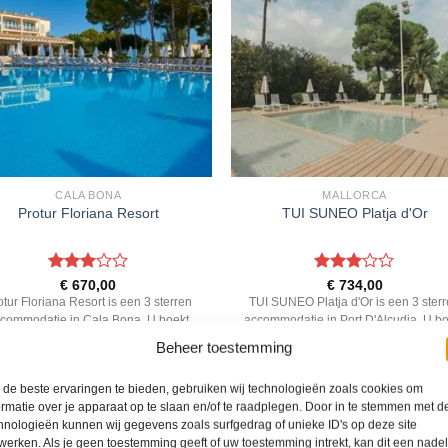
CALA BONA
MALLORCA
Protur Floriana Resort
TUI SUNEO Platja d'Or
Gewaardeerd
Gewaardeerd
€
670,00
€
734,00
3
uit 5
3
uit 5
otur Floriana Resort is een 3 sterren
TUI SUNEO Platja d'Or is een 3 ster
commodatie in Cala Bona. U boekt
accommodatie in Port D'Alcudia. U b
e reis direct bij onze partner TUI. Nu
deze reis direct bij onze partner TUI.
Beheer toestemming
vanaf EUR 670.00 per persoon.
vanaf EUR 734.00 per persoon.
de beste ervaringen te bieden, gebruiken wij technologieën zoals cookies om
ormatie over je apparaat op te slaan en/of te raadplegen. Door in te stemmen met d
PRIJZEN EN BOEKEN
PRIJZEN EN BOEKEN
hnologieën kunnen wij gegevens zoals surfgedrag of unieke ID's op deze site
werken. Als je geen toestemming geeft of uw toestemming intrekt, kan dit een nade