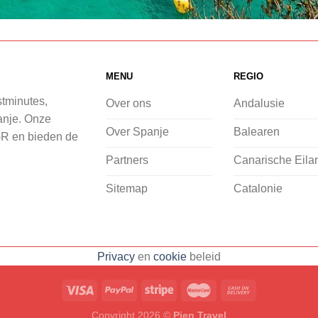
MENU
REGIO
stminutes,
Over ons
Andalusie
panje. Onze
Over Spanje
Balearen
GR en bieden de
Partners
Canarische Eila
Sitemap
Catalonie
Privacy
en
cookie
beleid
Copyright 2026 ©
Pien Travel