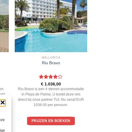
MALLORCA
Riu Bravo
Gewaardeerd
€
1.036,00
4
uit 5
ren
Riu Bravo is een 4 sterren accommodatie
oekt
in Playa de Palma. U boekt deze reis
 Nu
direct bij onze partner TUI. Nu vanaf EUR
1036.00 per persoon.
eze
PRIJZEN EN BOEKEN
lige