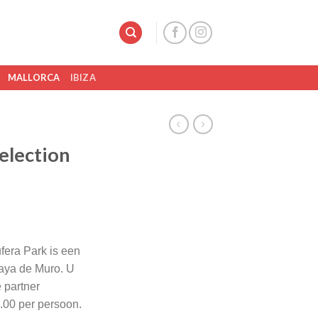
MALLORCA
IBIZA
Selection
ufera Park is een
laya de Muro. U
e partner
00 per persoon.