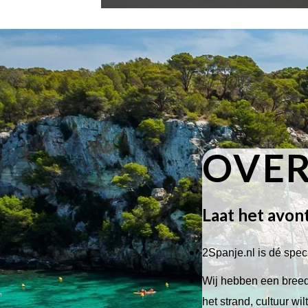
OVER
Laat het avon
2Spanje.nl is dé speci
Wij hebben een breed 
het strand, cultuur wi