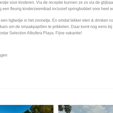
eestje voor kinderen. Via de receptie kunnen ze zo via de glijb
g een fleurig kinderzwembad inclusief springbubbel voor heel wa
p een ligbedje in het zonnetje. En omdat lekker eten & drinken na
n bars om de smaakpapillen te prikkelen. Daar komt nog eens bi
rostar Selection Albufera Playa. Fijne vakantie!
agen