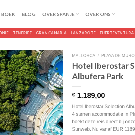
 BOEK
BLOG
OVER SPANJE
OVER ONS
ONIE
TENERIFE
GRAN CANARIA
LANZAROTE
FUERTEVENTURA
MALLORCA
/
PLAYA DE MURO
Hotel Iberostar 
Albufera Park
1.189,00
€
Hotel Iberostar Selection Alb
4 sterren accommodatie in P
boekt deze reis direct bij onz
Sunweb. Nu vanaf EUR 1189.