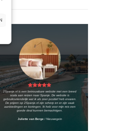
N
2Spanje.nl is een betrouwbare website met een breed
scala aan reizen naar Spanje. De website is
gebruiksvriendelijk wat ik als zeer positief heb ervaren.
De prijzen op 2Spanje.nl zijn scherp en er zijn vaak
aanbiedingen en kortingen. Ik heb voor mijn reis een
goede deal kunnen bemachtigen.
Juliette van Berge
/
Nieuwegein