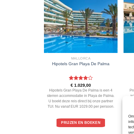
A D'OR
MALLORCA
 Esmeralda Beach
Hipotels Gran Playa De Palma
l & Spa
ardeerd
Gewaardeerd
187,00
€
1.029,00
 5
4
uit 5
eralda Beach Hotel &
Hipotels Gran Playa De Palma is een 4
Pr
ren accommodatie in
sterren accommodatie in Playa de Palma.
ac
 deze reis direct bij
U boekt deze reis direct bij onze partner
dez
Nu vanaf EUR 1187.00
TUI. Nu vanaf EUR 1029.00 per persoon.
ersoon.
Om 
inf
EN BOEKEN
PRIJZEN EN BOEKEN
tec
ver