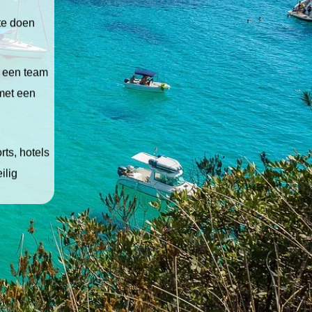
 te doen
t een team
 met een
ts, hotels
ilig