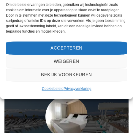
Om de beste ervaringen te bieden, gebruiken wij technologieën zoals
Gewaardeerd
Gewaardeerd
€
533,00
€
466,00
cookies om informatie over je apparaat op te slaan en/of te raadplegen.
4.5
uit 5
4
uit 5
Hotel Kaktus Playa - logies en ontbijt
Aqua Hotel Bertran Park is een 4
Door in te stemmen met deze technologieën kunnen wij gegevens zoals
is een 4.5 sterren accommodatie in
sterren accommodatie in Lloret de
surfgedrag of unieke ID's op deze site verwerken. Als je geen toestemming
Calella. U boekt deze reis direct bij
Mar. U boekt deze reis direct bij
geeft of uw toestemming intrekt, kan dit een nadelige invloed hebben op
onze partner Sunweb. Nu vanaf
onze partner Sunweb. Nu vanaf
bepaalde functies en mogelijkheden.
EUR 533.00 per persoon.
EUR 466.00 per persoon.
PRIJZEN EN BOEKEN
PRIJZEN EN BOEKEN
ACCEPTEREN
WEIGEREN
WAT ZE OVER ONS ZEGGEN
BEKIJK VOORKEUREN
Cookiebeleid
Privacyverklaring