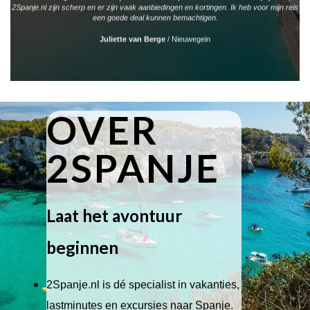
2Spanje.nl zijn scherp en er zijn vaak aanbiedingen en kortingen. Ik heb voor mijn reis
een goede deal kunnen bemachtigen.
Juliette van Berge
/
Nieuwegein
OVER
2SPANJE
Laat het avontuur
beginnen
2Spanje.nl is dé specialist in vakanties,
lastminutes en excursies naar Spanje.