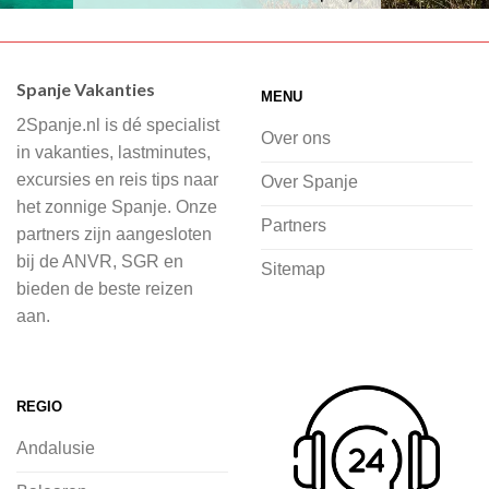
Wij hebben een breed scala aan
accommodaties waaruit je kunt kiezen,
Spanje Vakanties
MENU
of je nu wilt relaxen op het strand,
2Spanje.nl is dé specialist
cultuur wilt ontdekken of avontuur zoekt
Over ons
in vakanties, lastminutes,
in de natuur.
excursies en reis tips naar
Over Spanje
het zonnige Spanje. Onze
Bij 2Spanje.nl begint de voorpret al
Partners
partners zijn aangesloten
voordat je het vliegtuig instapt, door
bij de ANVR, SGR en
Sitemap
inspiratie op te doen over dit zonnige
bieden de beste reizen
land op 2Spanje.nl
aan.
Je kunt eenvoudig en veilig jouw
vliegvakantie zoeken en boeken bij
REGIO
2Spanje.nl, met een team dat altijd
Andalusie
klaarstaat om eventuele vragen te
beantwoorden en ervoor te zorgen dat