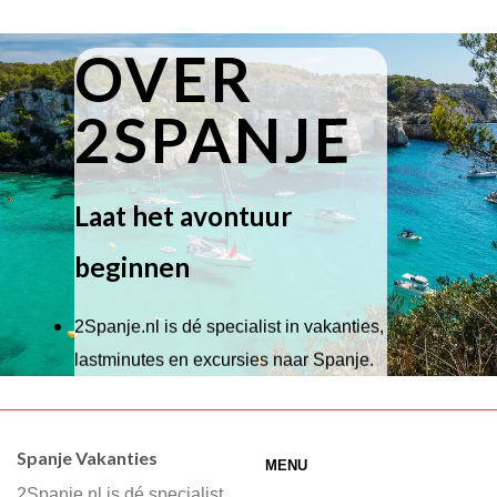
OVER
2SPANJE
Laat het avontuur
beginnen
2Spanje.nl is dé specialist in vakanties,
lastminutes en excursies naar Spanje.
Wij hebben een breed scala aan
accommodaties waaruit je kunt kiezen,
Spanje Vakanties
MENU
of je nu wilt relaxen op het strand,
2Spanje.nl is dé specialist