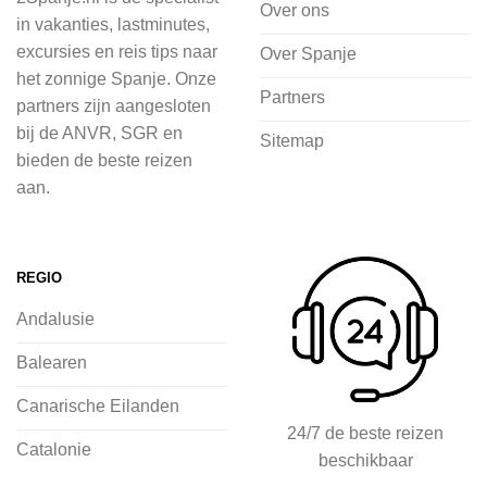
cultuur wilt ontdekken of avontuur zoekt
Over ons
in vakanties, lastminutes,
in de natuur.
excursies en reis tips naar
Over Spanje
het zonnige Spanje. Onze
Bij 2Spanje.nl begint de voorpret al
Partners
partners zijn aangesloten
voordat je het vliegtuig instapt, door
bij de ANVR, SGR en
Sitemap
inspiratie op te doen over dit zonnige
bieden de beste reizen
land op 2Spanje.nl
aan.
Je kunt eenvoudig en veilig jouw
vliegvakantie zoeken en boeken bij
REGIO
2Spanje.nl, met een team dat altijd
Andalusie
klaarstaat om eventuele vragen te
beantwoorden en ervoor te zorgen dat
Balearen
jij met een gerust hart op vakantie kunt
Canarische Eilanden
gaan.
24/7 de beste reizen
Catalonie
beschikbaar
Specialist in vliegvakanties naar