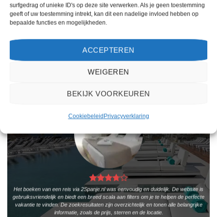
EUR 771.00 per persoon.
1030.00 per persoon.
surfgedrag of unieke ID's op deze site verwerken. Als je geen toestemming
geeft of uw toestemming intrekt, kan dit een nadelige invloed hebben op
PRIJZEN EN BOEKEN
PRIJZEN EN BOEKEN
bepaalde functies en mogelijkheden.
ACCEPTEREN
WAT ZE OVER ONS ZEGGEN
WEIGEREN
BEKIJK VOORKEUREN
Cookiebeleid
Privacyverklaring
Het boeken van een reis via 2Spanje.nl was eenvoudig en duidelijk. De website is
gebruiksvriendelijk en biedt een breed scala aan filters om je te helpen de perfecte
vakantie te vinden. De zoekresultaten zijn overzichtelijk en tonen alle belangrijke
informatie, zoals de prijs, sterren en de locatie.