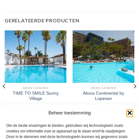
GERELATEERDE PRODUCTEN
GRAN CANARIA
GRAN CANARIA
TIME TO SMILE Sunny
Abora Continental by
Village
Lopesan
Beheer toestemming
Gewaardeerd
Gewaardeerd
€
771,00
€
1.030,00
4
uit 5
3
uit 5
TIME TO SMILE Sunny Village is
Abora Continental by Lopesan is een
een 4 sterren accommodatie in
3 sterren accommodatie in Playa del
Om de beste ervaringen te bieden, gebruiken wij technologieën zoals
Playa del Inglés. U boekt deze reis
Inglés. U boekt deze reis direct bij
cookies om informatie over je apparaat op te slaan en/of te raadplegen.
direct bij onze partner TUI. Nu vanaf
onze partner TUI. Nu vanaf EUR
Door in te stemmen met deze technologieën kunnen wij gegevens zoals