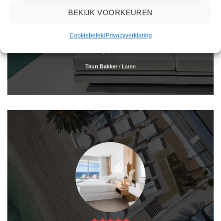
BEKIJK VOORKEUREN
Het boeken van een reis via 2Spanje.nl was eenvoudig en duidelijk. De website is
Cookiebeleid
Privacyverklaring
gebruiksvriendelijk en biedt een breed scala aan filters om je te helpen de perfecte
vakantie te vinden. De zoekresultaten zijn overzichtelijk en tonen alle belangrijke
informatie, zoals de prijs, sterren en de locatie.
Teun Bakker
/
Laren