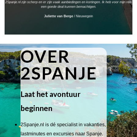
2Spanje.nl zijn scherp en er zijn vaak aanbiedingen en kortingen. Ik heb voor mijn reis
een goede deal kunnen bemachtigen.
Juliette van Berge
/
Nieuwegein
OVER
2SPANJE
Laat het avontuur
beginnen
2Spanje.nl is dé specialist in vakanties,
lastminutes en excursies naar Spanje.