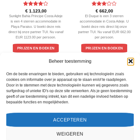
Gewaardeerd
Gewaardeerd
€
1.123,00
€
662,00
4
uit 5
3
uit 5
Sunlight Bahia Principe Costa Adeje
El Duque is een 3 sterren
is een 4 sterren accommodatie in
accommodatie in Costa Adeje. U
Playa Paraiso. U boekt deze reis
boekt deze reis direct bij onze
direct bij onze partner TUI. Nu vanaf
partner TUI. Nu vanaf EUR 662.00
EUR 1123.00 per persoon.
per persoon.
PRIJZEN EN BOEKEN
PRIJZEN EN BOEKEN
Beheer toestemming
WAT ZE OVER ONS ZEGGEN
Om de beste ervaringen te bieden, gebruiken wij technologieën zoals
cookies om informatie over je apparaat op te slaan en/of te raadplegen.
Door in te stemmen met deze technologieën kunnen wij gegevens zoals
surfgedrag of unieke ID's op deze site verwerken. Als je geen toestemming
geeft of uw toestemming intrekt, kan dit een nadelige invloed hebben op
bepaalde functies en mogelijkheden.
ACCEPTEREN
WEIGEREN