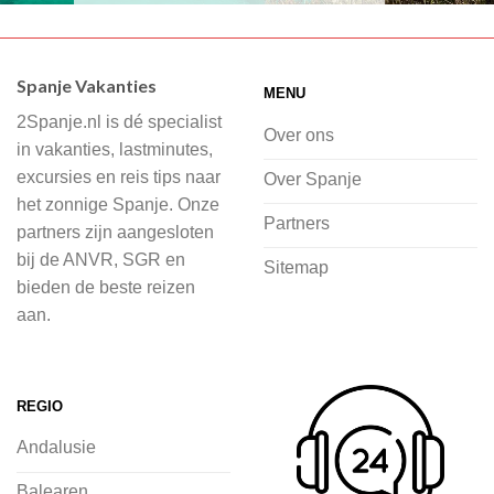
Wij hebben een breed scala aan
accommodaties waaruit je kunt kiezen,
Spanje Vakanties
MENU
of je nu wilt relaxen op het strand,
2Spanje.nl is dé specialist
cultuur wilt ontdekken of avontuur zoekt
Over ons
in vakanties, lastminutes,
in de natuur.
excursies en reis tips naar
Over Spanje
het zonnige Spanje. Onze
Bij 2Spanje.nl begint de voorpret al
Partners
partners zijn aangesloten
voordat je het vliegtuig instapt, door
bij de ANVR, SGR en
Sitemap
inspiratie op te doen over dit zonnige
bieden de beste reizen
land op 2Spanje.nl
aan.
Je kunt eenvoudig en veilig jouw
vliegvakantie zoeken en boeken bij
REGIO
2Spanje.nl, met een team dat altijd
Andalusie
klaarstaat om eventuele vragen te
beantwoorden en ervoor te zorgen dat
Balearen