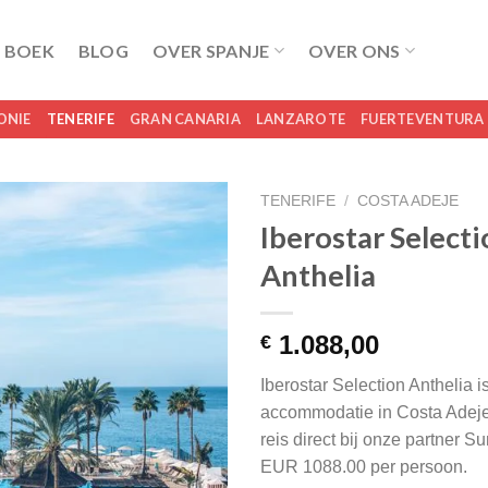
 BOEK
BLOG
OVER SPANJE
OVER ONS
ONIE
TENERIFE
GRAN CANARIA
LANZAROTE
FUERTEVENTURA
TENERIFE
/
COSTA ADEJE
Iberostar Select
Anthelia
1.088,00
€
Iberostar Selection Anthelia i
accommodatie in Costa Adeje
reis direct bij onze partner 
EUR 1088.00 per persoon.