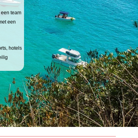
t een team
 met een
ts, hotels
ilig