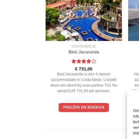
 SANTIAGO
COSTA ADEJE
maimo Tropical
Best Jacaranda
ardeerd
Gewaardeerd
6,00
€
731,00
 5
4
uit 5
o Tropical is een 3
Best Jacaranda is een 4 sterren
Hot
odatie in Puerto
accommodatie in Costa Adeje. U boekt
ac
deze reis direct bij
deze reis direct bij onze partner TUI. Nu
bo
 Nu vanaf EUR 826.00
vanaf EUR 731.00 per persoon.
TUI
ersoon.
EN BOEKEN
PRIJZEN EN BOEKEN
Om 
inf
tec
ver
inv