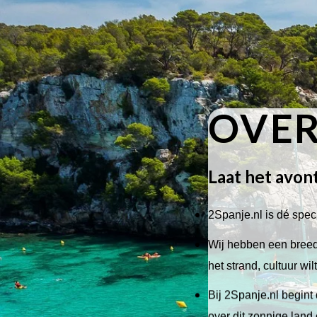
OVER
Laat het avon
2Spanje.nl is dé speci
Wij hebben een breed 
het strand, cultuur wi
Bij 2Spanje.nl begint 
over dit zonnige land