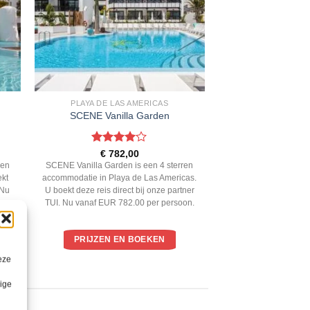
PLAYA DE LAS AMERICAS
SCENE Vanilla Garden
Gewaardeerd
€
782,00
4
uit 5
ren
SCENE Vanilla Garden is een 4 sterren
kt
accommodatie in Playa de Las Americas.
 Nu
U boekt deze reis direct bij onze partner
TUI. Nu vanaf EUR 782.00 per persoon.
PRIJZEN EN BOEKEN
eze
lige