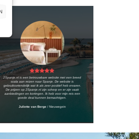
N
2Spanje.nl is een betrouwbare website met een breed
scala aan reizen naar Spanje. De website is
gebruiksvriendelijk wat ik als zeer positief heb ervaren.
De prijzen op 2Spanje.nl zijn scherp en er zijn vaak
aanbiedingen en kortingen. Ik heb voor mijn reis een
goede deal kunnen bemachtigen.
Juliette van Berge
/
Nieuwegein