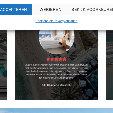
ACCEPTEREN
WEIGEREN
BEKIJK VOORKEURE
Cookiebeleid
Privacyverklaring
Ik ben erg tevreden over mijn ervaring met 2Spanje.nl.
Het boekingsproces was eenvoudig, de klantenservice
was behulpzaam en de prijs was scherp. Ik zou deze
website zeker aanbevelen aan anderen die op zoek
zijn naar een reis naar Spanje.
Kiki Kampen
/
Maastricht