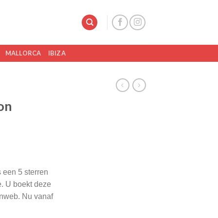
MALLORCA
IBIZA
ion
s een 5 sterren
. U boekt deze
Sunweb. Nu vanaf