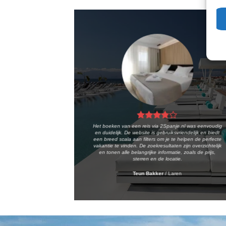
Het boeken van een reis via 2Spanje.nl was eenvoudig
en duidelijk. De website is gebruiksvriendelijk en biedt
een breed scala aan filters om je te helpen de perfecte
vakantie te vinden. De zoekresultaten zijn overzichtelijk
en tonen alle belangrijke informatie, zoals de prijs,
sterren en de locatie.
Teun Bakker
/
Laren