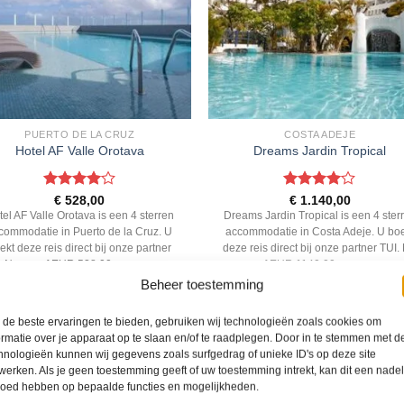
PUERTO DE LA CRUZ
COSTA ADEJE
Hotel AF Valle Orotava
Dreams Jardin Tropical
Gewaardeerd
Gewaardeerd
€
528,00
€
1.140,00
4
uit 5
4
uit 5
el AF Valle Orotava is een 4 sterren
Dreams Jardin Tropical is een 4 ster
commodatie in Puerto de la Cruz. U
accommodatie in Costa Adeje. U boe
ekt deze reis direct bij onze partner
deze reis direct bij onze partner TUI.
. Nu vanaf EUR 528.00 per persoon.
vanaf EUR 1140.00 per persoon.
Beheer toestemming
PRIJZEN EN BOEKEN
PRIJZEN EN BOEKEN
de beste ervaringen te bieden, gebruiken wij technologieën zoals cookies om
ormatie over je apparaat op te slaan en/of te raadplegen. Door in te stemmen met d
hnologieën kunnen wij gegevens zoals surfgedrag of unieke ID's op deze site
werken. Als je geen toestemming geeft of uw toestemming intrekt, kan dit een nade
WAT ZE OVER ONS ZEGGEN
loed hebben op bepaalde functies en mogelijkheden.