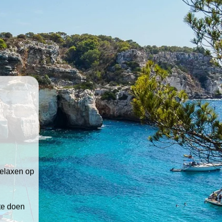
relaxen op
 te doen