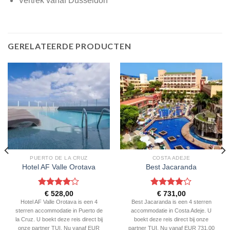
Vertrek vanaf Dusseldorf
GERELATEERDE PRODUCTEN
PUERTO DE LA CRUZ
COSTA ADEJE
Hotel AF Valle Orotava
Best Jacaranda
Gewaardeerd
Gewaardeerd
€
528,00
€
731,00
4
uit 5
4
uit 5
Hotel AF Valle Orotava is een 4
Best Jacaranda is een 4 sterren
sterren accommodatie in Puerto de
accommodatie in Costa Adeje. U
la Cruz. U boekt deze reis direct bij
boekt deze reis direct bij onze
onze partner TUI. Nu vanaf EUR
partner TUI. Nu vanaf EUR 731.00