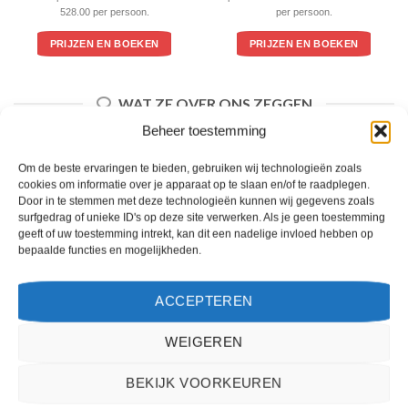
528.00 per persoon.
per persoon.
PRIJZEN EN BOEKEN
PRIJZEN EN BOEKEN
WAT ZE OVER ONS ZEGGEN
Beheer toestemming
Om de beste ervaringen te bieden, gebruiken wij technologieën zoals
cookies om informatie over je apparaat op te slaan en/of te raadplegen.
Door in te stemmen met deze technologieën kunnen wij gegevens zoals
surfgedrag of unieke ID's op deze site verwerken. Als je geen toestemming
geeft of uw toestemming intrekt, kan dit een nadelige invloed hebben op
bepaalde functies en mogelijkheden.
ACCEPTEREN
WEIGEREN
Het boeken van een reis via 2Spanje.nl was eenvoudig en duidelijk. De website is
gebruiksvriendelijk en biedt een breed scala aan filters om je te helpen de perfecte
BEKIJK VOORKEUREN
vakantie te vinden. De zoekresultaten zijn overzichtelijk en tonen alle belangrijke
informatie, zoals de prijs, sterren en de locatie.