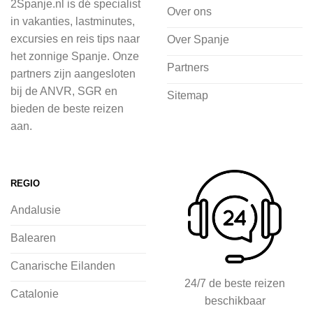
2Spanje.nl is dé specialist
cultuur wilt ontdekken of avontuur zoekt
Over ons
in vakanties, lastminutes,
in de natuur.
excursies en reis tips naar
Over Spanje
het zonnige Spanje. Onze
Bij 2Spanje.nl begint de voorpret al
Partners
partners zijn aangesloten
voordat je het vliegtuig instapt, door
bij de ANVR, SGR en
Sitemap
inspiratie op te doen over dit zonnige
bieden de beste reizen
land op 2Spanje.nl
aan.
Je kunt eenvoudig en veilig jouw
vliegvakantie zoeken en boeken bij
REGIO
2Spanje.nl, met een team dat altijd
Andalusie
klaarstaat om eventuele vragen te
beantwoorden en ervoor te zorgen dat
Balearen
jij met een gerust hart op vakantie kunt
Canarische Eilanden
gaan.
24/7 de beste reizen
Catalonie
beschikbaar