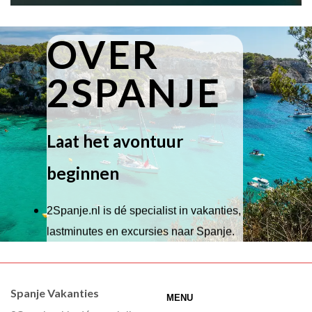
OVER
2SPANJE
Laat het avontuur
beginnen
2Spanje.nl is dé specialist in vakanties,
lastminutes en excursies naar Spanje.
Wij hebben een breed scala aan
accommodaties waaruit je kunt kiezen,
Spanje Vakanties
MENU
of je nu wilt relaxen op het strand,