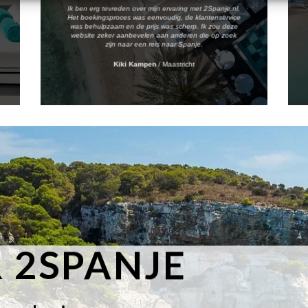
Ik ben erg tevreden over mijn ervaring met 2Spanje.nl.
Het boekingsproces was eenvoudig, de klantenservice
was behulpzaam en de prijs was scherp. Ik zou deze
website zeker aanbevelen aan anderen die op zoek
zijn naar een reis naar Spanje.
Kiki Kampen
/
Maastricht
 2SPANJE