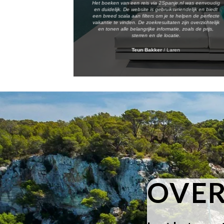
Het boeken van een reis via 2Spanje.nl was eenvoudig
en duidelijk. De website is gebruiksvriendelijk en biedt
een breed scala aan filters om je te helpen de perfecte
vakantie te vinden. De zoekresultaten zijn overzichtelijk
en tonen alle belangrijke informatie, zoals de prijs,
sterren en de locatie.
Teun Bakker
/
Laren
OVER