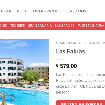
 BOEK
BLOG
OVER SPANJE
OVER ONS
ONIE
TENERIFE
GRAN CANARIA
LANZAROTE
FUERTEVENTURA
GRAN CANARIA
/
PLAYA DEL 
Las Faluas
579,00
€
Las Faluas is een 2 sterren 
Playa del Inglés. U boekt deze 
onze partner TUI. Nu vanaf 
persoon.
PRIJZEN EN BOEKEN