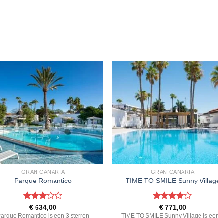
GRAN CANARIA
GRAN CANARIA
Parque Romantico
TIME TO SMILE Sunny Villag
Gewaardeerd
Gewaardeerd
€
634,00
€
771,00
3
uit 5
4
uit 5
arque Romantico is een 3 sterren
TIME TO SMILE Sunny Village is ee