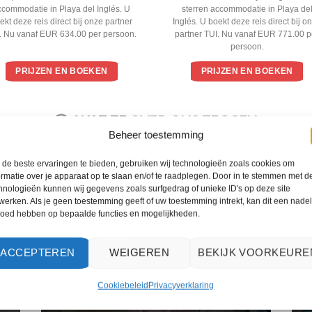
ccommodatie in Playa del Inglés. U
sterren accommodatie in Playa de
ekt deze reis direct bij onze partner
Inglés. U boekt deze reis direct bij o
. Nu vanaf EUR 634.00 per persoon.
partner TUI. Nu vanaf EUR 771.00 p
persoon.
PRIJZEN EN BOEKEN
PRIJZEN EN BOEKEN
WAT ZE OVER ONS ZEGGEN
Beheer toestemming
de beste ervaringen te bieden, gebruiken wij technologieën zoals cookies om
ormatie over je apparaat op te slaan en/of te raadplegen. Door in te stemmen met d
hnologieën kunnen wij gegevens zoals surfgedrag of unieke ID's op deze site
werken. Als je geen toestemming geeft of uw toestemming intrekt, kan dit een nade
loed hebben op bepaalde functies en mogelijkheden.
ACCEPTEREN
WEIGEREN
BEKIJK VOORKEURE
Cookiebeleid
Privacyverklaring