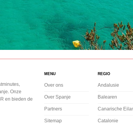
MENU
REGIO
stminutes,
Over ons
Andalusie
panje. Onze
Over Spanje
Balearen
GR en bieden de
Partners
Canarische Eila
Sitemap
Catalonie