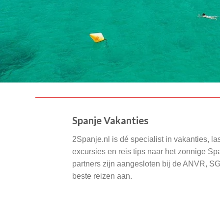
Spanje Vakanties
2Spanje.nl is dé specialist in vakanties, la
excursies en reis tips naar het zonnige S
partners zijn aangesloten bij de ANVR, S
beste reizen aan.