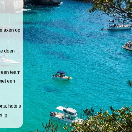
relaxen op
 te doen
t een team
 met een
ts, hotels
ilig