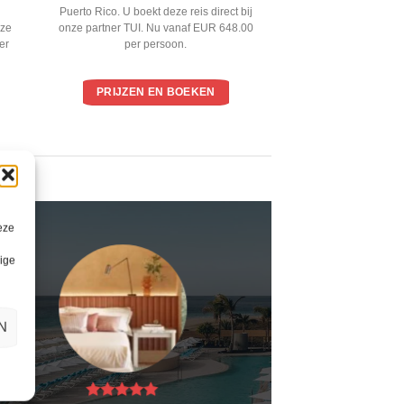
l
Puerto Rico. U boekt deze reis direct bij
nze
onze partner TUI. Nu vanaf EUR 648.00
er
per persoon.
PRIJZEN EN BOEKEN
eze
lige
N