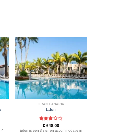
GRAN CANARIA
e
Eden
Gewaardeerd
€
648,00
3
uit 5
n 4
Eden is een 3 sterren accommodatie in