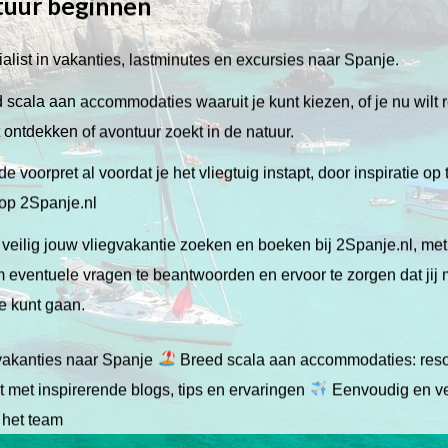
tuur beginnen
alist in vakanties, lastminutes en excursies naar Spanje.
scala aan accommodaties waaruit je kunt kiezen, of je nu wilt 
lt ontdekken of avontuur zoekt in de natuur.
de voorpret al voordat je het vliegtuig instapt, door inspiratie op
 op 2Spanje.nl
veilig jouw vliegvakantie zoeken en boeken bij 2Spanje.nl, me
 om eventuele vragen te beantwoorden en ervoor te zorgen dat jij
ie kunt gaan.
gvakanties naar Spanje
Breed scala aan accommodaties: resor
 met inspirerende blogs, tips en ervaringen
Eenvoudig en ve
 het team