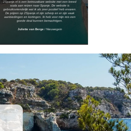
2Spanje.nl is een betrouwbare website met een breed
scala aan reizen naar Spanje. De website is
gebruiksvriendelijk wat ik als zeer positief heb ervaren.
De prijzen op 2Spanje.nl zijn scherp en er zijn vaak
aanbiedingen en kortingen. Ik heb voor mijn reis een
goede deal kunnen bemachtigen.
Juliette van Berge
/
Nieuwegein