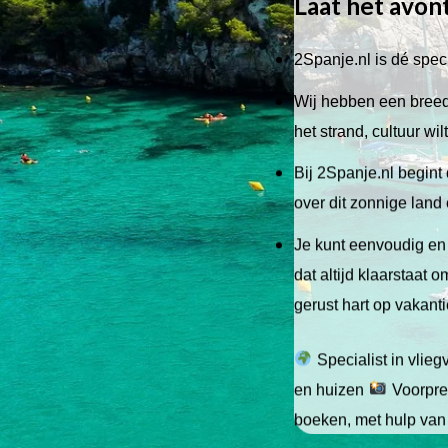
Laat het avon
2Spanje.nl is dé speci
Wij hebben een breed 
het strand, cultuur wi
Bij 2Spanje.nl begint 
over dit zonnige land
Je kunt eenvoudig en 
dat altijd klaarstaat
gerust hart op vakant
Specialist in vlie
en huizen
Voorpret
boeken, met hulp van