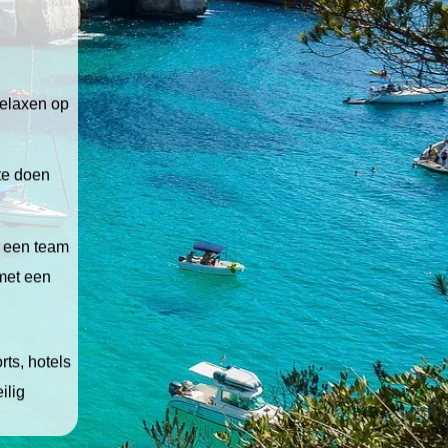
relaxen op
 te doen
t een team
 met een
ts, hotels
ilig