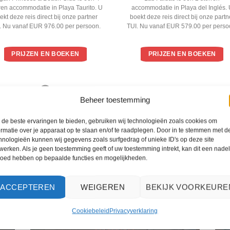
5
ren accommodatie in Playa Taurito. U
accommodatie in Playa del Inglés. 
ekt deze reis direct bij onze partner
boekt deze reis direct bij onze partn
. Nu vanaf EUR 976.00 per persoon.
TUI. Nu vanaf EUR 579.00 per perso
PRIJZEN EN BOEKEN
PRIJZEN EN BOEKEN
WAT ZE OVER ONS ZEGGEN
Beheer toestemming
de beste ervaringen te bieden, gebruiken wij technologieën zoals cookies om
ormatie over je apparaat op te slaan en/of te raadplegen. Door in te stemmen met d
hnologieën kunnen wij gegevens zoals surfgedrag of unieke ID's op deze site
werken. Als je geen toestemming geeft of uw toestemming intrekt, kan dit een nade
loed hebben op bepaalde functies en mogelijkheden.
ACCEPTEREN
WEIGEREN
BEKIJK VOORKEURE
Cookiebeleid
Privacyverklaring