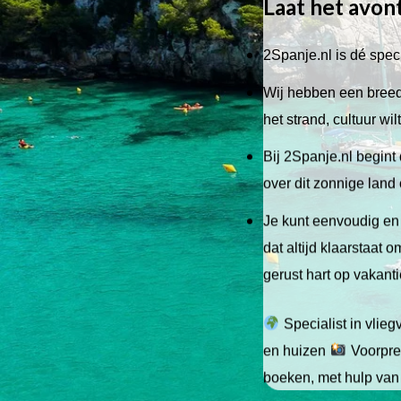
Laat het avon
2Spanje.nl is dé speci
Wij hebben een breed 
het strand, cultuur wi
Bij 2Spanje.nl begint 
over dit zonnige land
Je kunt eenvoudig en 
dat altijd klaarstaat
gerust hart op vakant
Specialist in vlie
en huizen
Voorpret
boeken, met hulp van