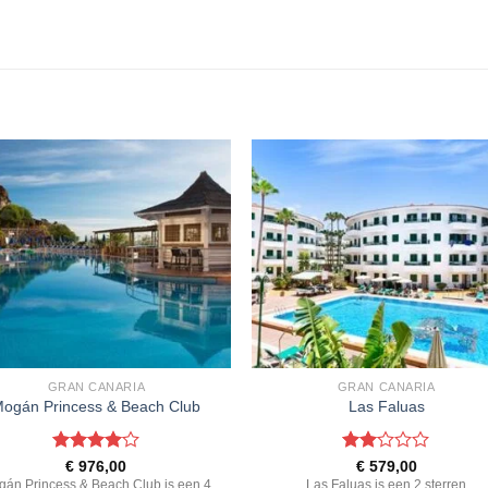
GRAN CANARIA
GRAN CANARIA
ogán Princess & Beach Club
Las Faluas
Gewaardeerd
Gewaardeerd
€
976,00
€
579,00
4
uit 5
2
uit
gán Princess & Beach Club is een 4
Las Faluas is een 2 sterren