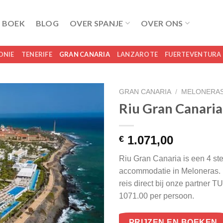
 BOEK
BLOG
OVER SPANJE
OVER ONS
ONIE
TENERIFE
GRAN CANARIA
LANZAROTE
FUERTEVENTURA
GRAN CANARIA
/
MELONERA
Riu Gran Canaria
1.071,00
€
Riu Gran Canaria is een 4 st
accommodatie in Meloneras.
reis direct bij onze partner 
1071.00 per persoon.
PRIJZEN EN BOEKEN