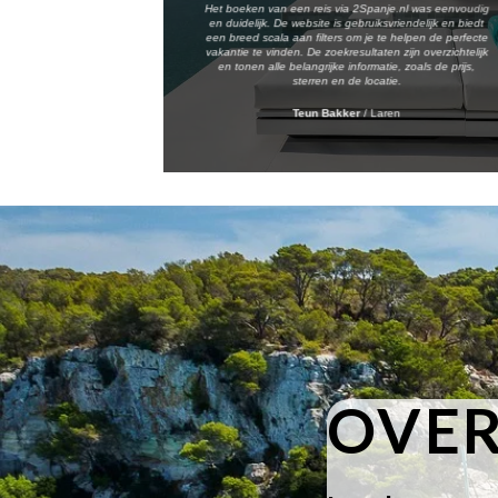
Het boeken van een reis via 2Spanje.nl was eenvoudig
en duidelijk. De website is gebruiksvriendelijk en biedt
een breed scala aan filters om je te helpen de perfecte
vakantie te vinden. De zoekresultaten zijn overzichtelijk
en tonen alle belangrijke informatie, zoals de prijs,
sterren en de locatie.
Teun Bakker
/
Laren
OVER