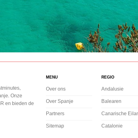
MENU
REGIO
stminutes,
Over ons
Andalusie
panje. Onze
Over Spanje
Balearen
GR en bieden de
Partners
Canarische Eila
Sitemap
Catalonie