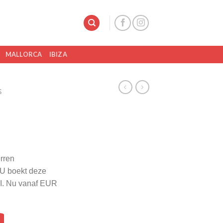
MALLORCA
IBIZA
S
erren
 U boekt deze
TUI. Nu vanaf EUR