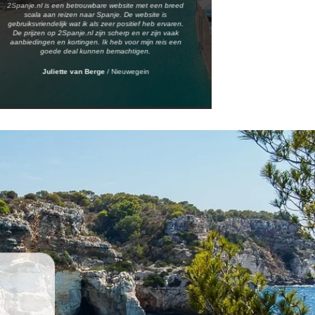
2Spanje.nl is een betrouwbare website met een breed
scala aan reizen naar Spanje. De website is
gebruiksvriendelijk wat ik als zeer positief heb ervaren.
De prijzen op 2Spanje.nl zijn scherp en er zijn vaak
aanbiedingen en kortingen. Ik heb voor mijn reis een
goede deal kunnen bemachtigen.
Juliette van Berge
/
Nieuwegein