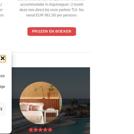
U
accommodatie in Arguineguin. U boekt
er
deze reis direct bij onze partner TUI. Nu
on.
vanaf EUR 961.00 per persoon.
PRIJZEN EN BOEKEN
eze
lige
N