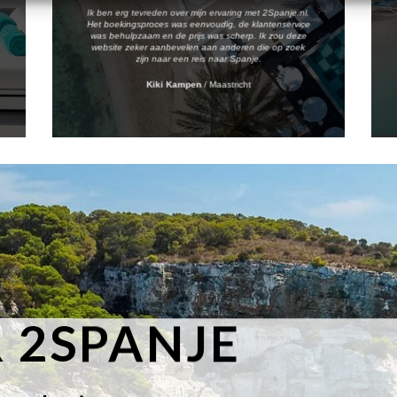
Ik ben erg tevreden over mijn ervaring met 2Spanje.nl.
Het boekingsproces was eenvoudig, de klantenservice
was behulpzaam en de prijs was scherp. Ik zou deze
website zeker aanbevelen aan anderen die op zoek
zijn naar een reis naar Spanje.
Kiki Kampen
/
Maastricht
 2SPANJE