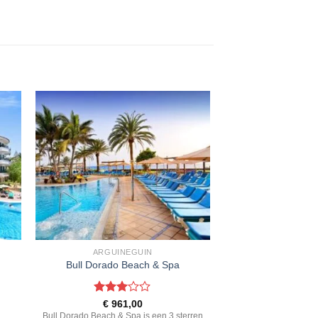
ARGUINEGUIN
Bull Dorado Beach & Spa
Gewaardeerd
€
961,00
3
uit 5
Bull Dorado Beach & Spa is een 3 sterren