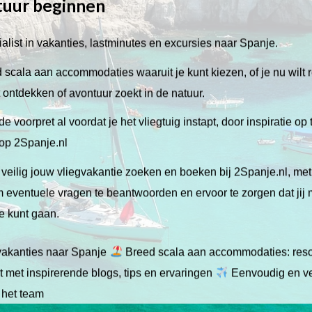
tuur beginnen
alist in vakanties, lastminutes en excursies naar Spanje.
scala aan accommodaties waaruit je kunt kiezen, of je nu wilt 
lt ontdekken of avontuur zoekt in de natuur.
de voorpret al voordat je het vliegtuig instapt, door inspiratie op
 op 2Spanje.nl
veilig jouw vliegvakantie zoeken en boeken bij 2Spanje.nl, me
 om eventuele vragen te beantwoorden en ervoor te zorgen dat jij
ie kunt gaan.
gvakanties naar Spanje
Breed scala aan accommodaties: resor
 met inspirerende blogs, tips en ervaringen
Eenvoudig en ve
 het team