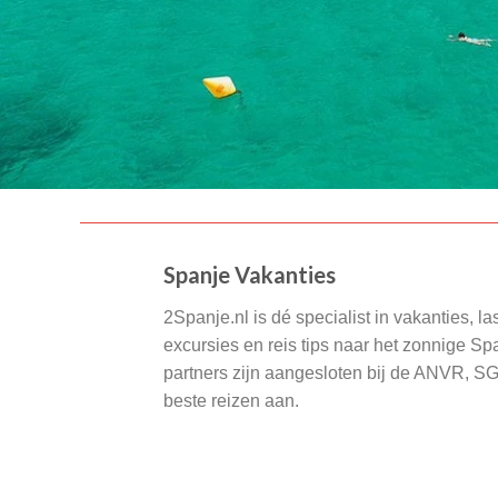
Spanje Vakanties
2Spanje.nl is dé specialist in vakanties, la
excursies en reis tips naar het zonnige S
partners zijn aangesloten bij de ANVR, S
beste reizen aan.