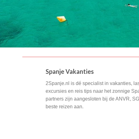
Spanje Vakanties
2Spanje.nl is dé specialist in vakanties, la
excursies en reis tips naar het zonnige S
partners zijn aangesloten bij de ANVR, S
beste reizen aan.