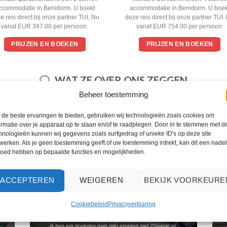
5
ccommodatie in Benidorm. U boekt
accommodatie in Benidorm. U boek
e reis direct bij onze partner TUI. Nu
deze reis direct bij onze partner TUI.
vanaf EUR 347.00 per persoon.
vanaf EUR 754.00 per persoon.
PRIJZEN EN BOEKEN
PRIJZEN EN BOEKEN
WAT ZE OVER ONS ZEGGEN
Beheer toestemming
de beste ervaringen te bieden, gebruiken wij technologieën zoals cookies om
ormatie over je apparaat op te slaan en/of te raadplegen. Door in te stemmen met d
hnologieën kunnen wij gegevens zoals surfgedrag of unieke ID's op deze site
werken. Als je geen toestemming geeft of uw toestemming intrekt, kan dit een nade
loed hebben op bepaalde functies en mogelijkheden.
ACCEPTEREN
WEIGEREN
BEKIJK VOORKEURE
Cookiebeleid
Privacyverklaring
Ik ben erg tevreden over mijn ervaring met 2Spanje.nl.