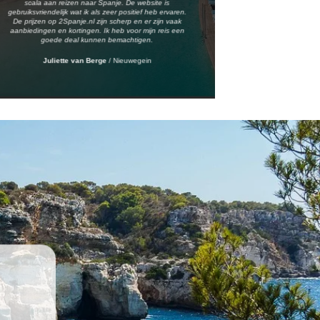
scala aan reizen naar Spanje. De website is
gebruiksvriendelijk wat ik als zeer positief heb ervaren.
De prijzen op 2Spanje.nl zijn scherp en er zijn vaak
aanbiedingen en kortingen. Ik heb voor mijn reis een
goede deal kunnen bemachtigen.
Juliette van Berge
/
Nieuwegein