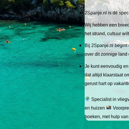
2Spanje.nl is dé speci
Wij hebben een breed 
het strand, cultuur wi
Bij 2Spanje.nl begint 
over dit zonnige land
Je kunt eenvoudig en 
dat altijd klaarstaat
gerust hart op vakant
Specialist in vlie
en huizen
Voorpret
boeken, met hulp van