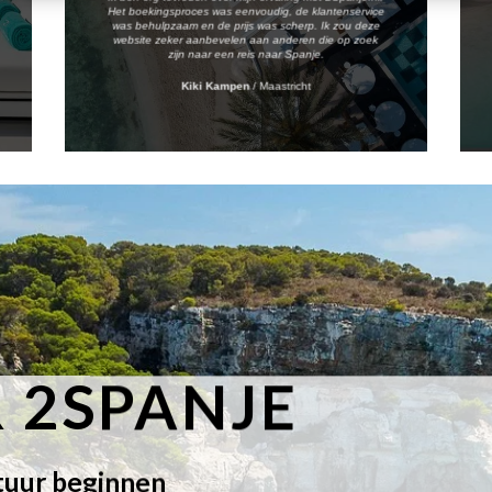
Het boekingsproces was eenvoudig, de klantenservice
was behulpzaam en de prijs was scherp. Ik zou deze
website zeker aanbevelen aan anderen die op zoek
zijn naar een reis naar Spanje.
Kiki Kampen
/
Maastricht
 2SPANJE
tuur beginnen