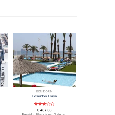
BENIDORM
Poseidon Playa
Gewaardeerd
€
407,00
3
uit 5
n
Poseidon Playa is een 3 sterren