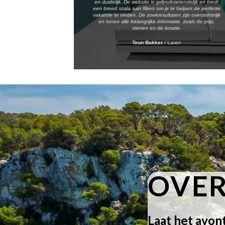
en duidelijk. De website is gebruiksvriendelijk en biedt
een breed scala aan filters om je te helpen de perfecte
vakantie te vinden. De zoekresultaten zijn overzichtelijk
en tonen alle belangrijke informatie, zoals de prijs,
sterren en de locatie.
Teun Bakker
/
Laren
OVER
Laat het avon