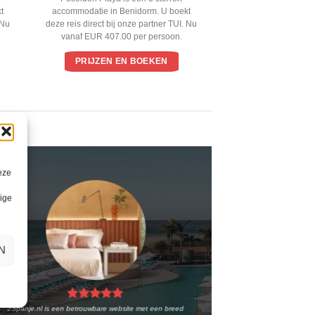
t
accommodatie in Benidorm. U boekt
 Nu
deze reis direct bij onze partner TUI. Nu
vanaf EUR 407.00 per persoon.
PRIJZEN EN BOEKEN
eze
lige
N
2Spanje.nl is een betrouwbare website met een breed