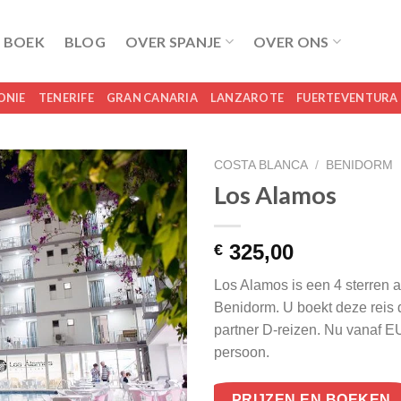
 BOEK
BLOG
OVER SPANJE
OVER ONS
ONIE
TENERIFE
GRAN CANARIA
LANZAROTE
FUERTEVENTURA
COSTA BLANCA
/
BENIDORM
Los Alamos
325,00
€
Los Alamos is een 4 sterren
Benidorm. U boekt deze reis d
partner D-reizen. Nu vanaf E
persoon.
PRIJZEN EN BOEKEN