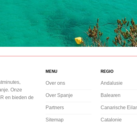
MENU
REGIO
stminutes,
Over ons
Andalusie
panje. Onze
Over Spanje
Balearen
GR en bieden de
Partners
Canarische Eila
Sitemap
Catalonie