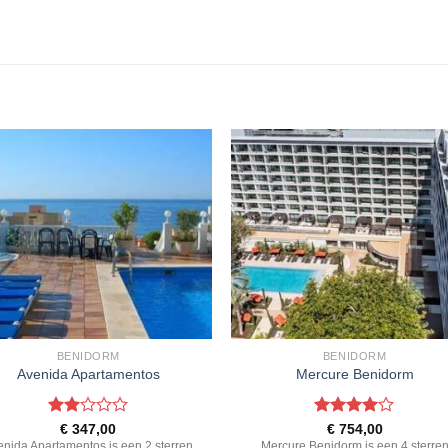
BENIDORM
BENIDORM
Avenida Apartamentos
Mercure Benidorm
Gewaardeerd
Gewaardeerd
€
347,00
€
754,00
2
uit
4
uit 5
enida Apartamentos is een 2 sterren
Mercure Benidorm is een 4 sterre