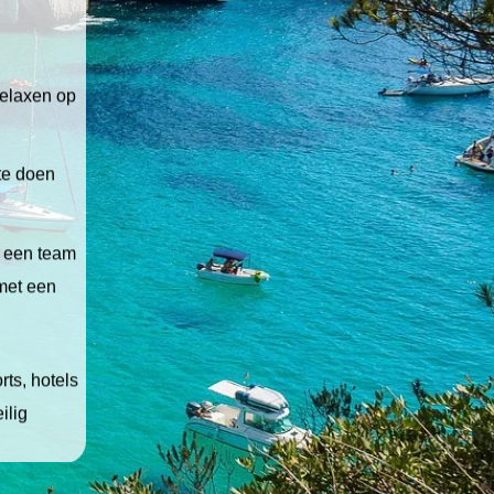
relaxen op
 te doen
t een team
 met een
ts, hotels
ilig