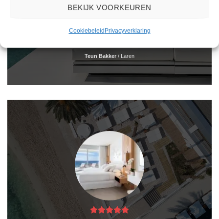
BEKIJK VOORKEUREN
Het boeken van een reis via 2Spanje.nl was eenvoudig en duidelijk. De website is
gebruiksvriendelijk en biedt een breed scala aan filters om je te helpen de perfecte
Cookiebeleid
Privacyverklaring
vakantie te vinden. De zoekresultaten zijn overzichtelijk en tonen alle belangrijke
informatie, zoals de prijs, sterren en de locatie.
Teun Bakker
/
Laren