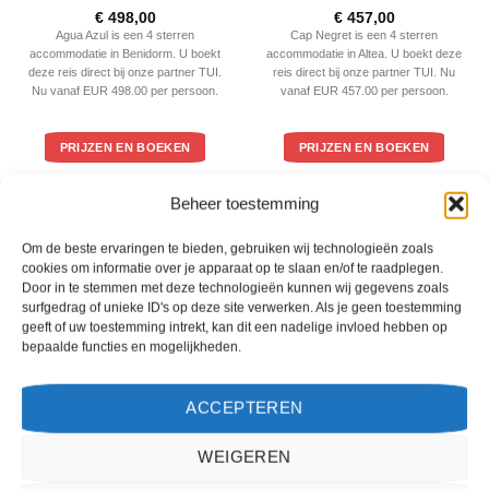
Gewaardeerd
Gewaardeerd
€
498,00
€
457,00
4
uit 5
4
uit 5
Agua Azul is een 4 sterren
Cap Negret is een 4 sterren
accommodatie in Benidorm. U boekt
accommodatie in Altea. U boekt deze
deze reis direct bij onze partner TUI.
reis direct bij onze partner TUI. Nu
Nu vanaf EUR 498.00 per persoon.
vanaf EUR 457.00 per persoon.
PRIJZEN EN BOEKEN
PRIJZEN EN BOEKEN
Beheer toestemming
WAT ZE OVER ONS ZEGGEN
Om de beste ervaringen te bieden, gebruiken wij technologieën zoals
cookies om informatie over je apparaat op te slaan en/of te raadplegen.
Door in te stemmen met deze technologieën kunnen wij gegevens zoals
surfgedrag of unieke ID's op deze site verwerken. Als je geen toestemming
geeft of uw toestemming intrekt, kan dit een nadelige invloed hebben op
bepaalde functies en mogelijkheden.
ACCEPTEREN
WEIGEREN