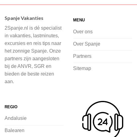
Wij hebben een breed scala aan
accommodaties waaruit je kunt kiezen,
Spanje Vakanties
MENU
of je nu wilt relaxen op het strand,
2Spanje.nl is dé specialist
cultuur wilt ontdekken of avontuur zoekt
Over ons
in vakanties, lastminutes,
in de natuur.
excursies en reis tips naar
Over Spanje
het zonnige Spanje. Onze
Bij 2Spanje.nl begint de voorpret al
Partners
partners zijn aangesloten
voordat je het vliegtuig instapt, door
bij de ANVR, SGR en
Sitemap
inspiratie op te doen over dit zonnige
bieden de beste reizen
land op 2Spanje.nl
aan.
Je kunt eenvoudig en veilig jouw
vliegvakantie zoeken en boeken bij
REGIO
2Spanje.nl, met een team dat altijd
Andalusie
klaarstaat om eventuele vragen te
beantwoorden en ervoor te zorgen dat
Balearen