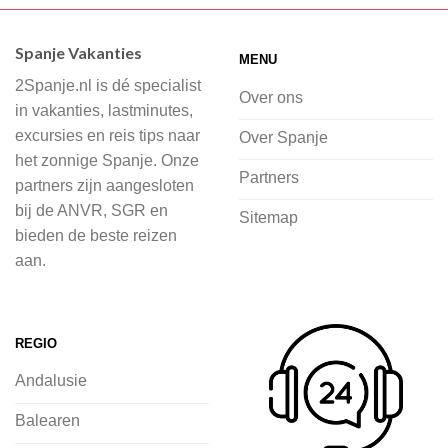
Wij hebben een breed scala aan
accommodaties waaruit je kunt kiezen,
Spanje Vakanties
MENU
of je nu wilt relaxen op het strand,
2Spanje.nl is dé specialist
cultuur wilt ontdekken of avontuur zoekt
Over ons
in vakanties, lastminutes,
in de natuur.
excursies en reis tips naar
Over Spanje
het zonnige Spanje. Onze
Bij 2Spanje.nl begint de voorpret al
Partners
partners zijn aangesloten
voordat je het vliegtuig instapt, door
bij de ANVR, SGR en
Sitemap
inspiratie op te doen over dit zonnige
bieden de beste reizen
land op 2Spanje.nl
aan.
Je kunt eenvoudig en veilig jouw
vliegvakantie zoeken en boeken bij
REGIO
2Spanje.nl, met een team dat altijd
Andalusie
klaarstaat om eventuele vragen te
beantwoorden en ervoor te zorgen dat
Balearen