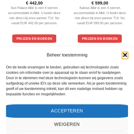
Gewaardeerd
Gewaardeerd
€
442,00
€
599,00
4
uit 5
4
uit 5
Sun Palace Albir is een 4 sterren
Kaktus Albir is een 4 sterren
accommodatie in Albir. U boekt deze
accommodatie in Albir. U boekt deze
reis direct bij onze partner TUI. Nu
reis direct bij onze partner TUI. Nu
vanaf EUR 442.00 per persoon.
vanaf EUR 599.00 per persoon.
PRIJZEN EN BOEKEN
PRIJZEN EN BOEKEN
Beheer toestemming
WAT ZE OVER ONS ZEGGEN
Om de beste ervaringen te bieden, gebruiken wij technologieën zoals
cookies om informatie over je apparaat op te slaan en/of te raadplegen.
Door in te stemmen met deze technologieën kunnen wij gegevens zoals
surfgedrag of unieke ID's op deze site verwerken. Als je geen toestemming
geeft of uw toestemming intrekt, kan dit een nadelige invloed hebben op
bepaalde functies en mogelijkheden.
ACCEPTEREN
WEIGEREN