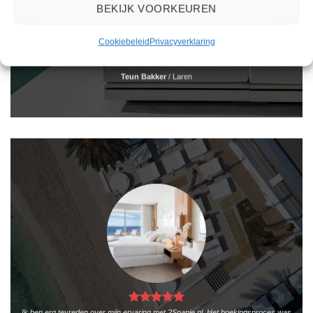
BEKIJK VOORKEUREN
Het boeken van een reis via 2Spanje.nl was eenvoudig en duidelijk. De website is
gebruiksvriendelijk en biedt een breed scala aan filters om je te helpen de perfecte
Cookiebeleid
Privacyverklaring
vakantie te vinden. De zoekresultaten zijn overzichtelijk en tonen alle belangrijke
informatie, zoals de prijs, sterren en de locatie.
Teun Bakker
/
Laren
Ik ben erg tevreden over mijn ervaring met 2Spanje.nl. Het boekingsproces was