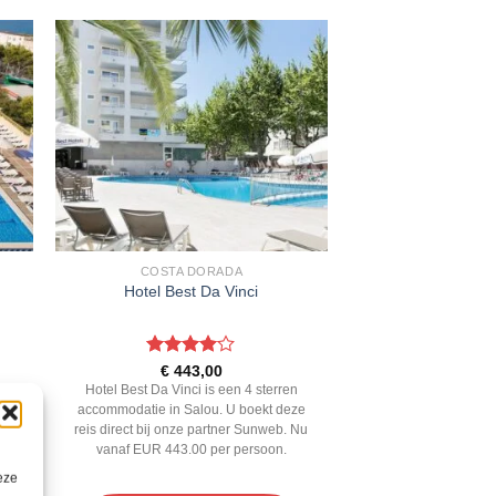
COSTA DORADA
Hotel Best Da Vinci
Gewaardeerd
€
443,00
4
uit 5
n
Hotel Best Da Vinci is een 4 sterren
ze
accommodatie in Salou. U boekt deze
 Nu
reis direct bij onze partner Sunweb. Nu
vanaf EUR 443.00 per persoon.
eze