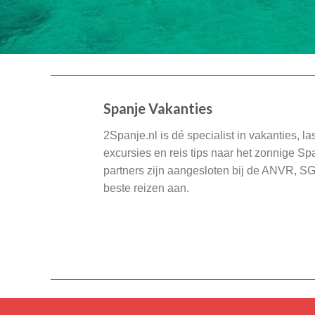
Spanje Vakanties
2Spanje.nl is dé specialist in vakanties, la
excursies en reis tips naar het zonnige S
partners zijn aangesloten bij de ANVR, S
beste reizen aan.