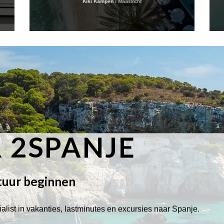
Kiki Kampen
/
Maastricht
 2SPANJE
tuur beginnen
alist in vakanties, lastminutes en excursies naar Spanje.