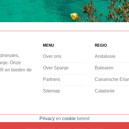
MENU
REGIO
stminutes,
Over ons
Andalusie
panje. Onze
Over Spanje
Balearen
GR en bieden de
Partners
Canarische Eila
Sitemap
Catalonie
Privacy
en
cookie
beleid