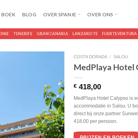
 BOEK
BLOG
OVER SPANJE
OVER ONS
ONIE
TENERIFE
GRAN CANARIA
LANZAROTE
FUERTEVENTURA
COSTA DORADA
/
SALOU
MedPlaya Hotel 
418,00
€
MedPlaya Hotel Calypso is ee
accommodatie in Salou. U bo
direct bij onze partner Sunw
418.00 per persoon.
PRIJZEN EN BOEKEN