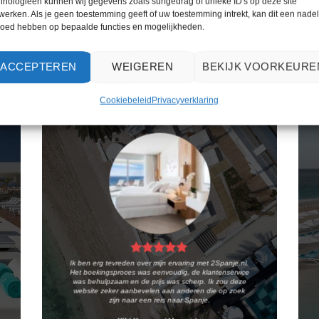
hnologieën kunnen wij gegevens zoals surfgedrag of unieke ID's op deze site
PRIJZEN EN BOEKEN
PRIJZEN EN BOEKEN
werken. Als je geen toestemming geeft of uw toestemming intrekt, kan dit een nade
loed hebben op bepaalde functies en mogelijkheden.
WAT ZE OVER ONS ZEGGEN
ACCEPTEREN
WEIGEREN
BEKIJK VOORKEURE
Cookiebeleid
Privacyverklaring
Ik ben erg tevreden over mijn ervaring met 2Spanje.nl.
Het boekingsproces was eenvoudig, de klantenservice
was behulpzaam en de prijs was scherp. Ik zou deze
website zeker aanbevelen aan anderen die op zoek
zijn naar een reis naar Spanje.