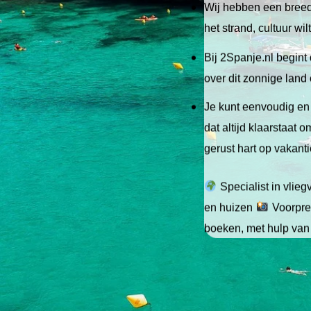
Wij hebben een breed 
het strand, cultuur wi
Bij 2Spanje.nl begint 
over dit zonnige land
Je kunt eenvoudig en 
dat altijd klaarstaat
gerust hart op vakant
Specialist in vlie
en huizen
Voorpret
boeken, met hulp van