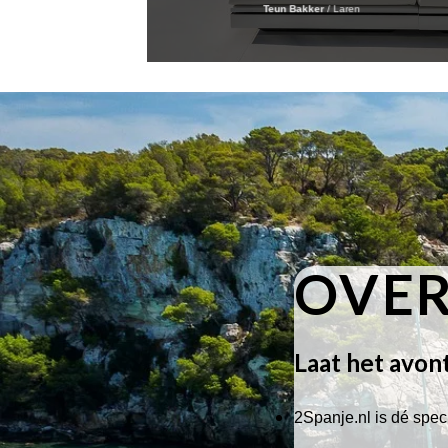
Teun Bakker
/
Laren
OVER
Laat het avon
2Spanje.nl is dé speci