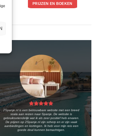
PRIJZEN EN BOEKEN
lige
N
2Spanje.nl is een betrouwbare website met een breed
scala aan reizen naar Spanje. De website is
gebruiksvriendelijk wat ik als zeer positief heb ervaren.
De prijzen op 2Spanje.nl zijn scherp en er zijn vaak
aanbiedingen en kortingen. Ik heb voor mijn reis een
goede deal kunnen bemachtigen.