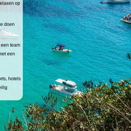
relaxen op
 te doen
t een team
 met een
ts, hotels
ilig