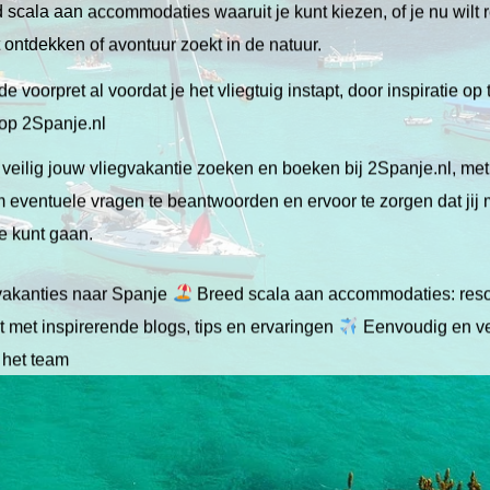
scala aan accommodaties waaruit je kunt kiezen, of je nu wilt 
lt ontdekken of avontuur zoekt in de natuur.
de voorpret al voordat je het vliegtuig instapt, door inspiratie op
 op 2Spanje.nl
veilig jouw vliegvakantie zoeken en boeken bij 2Spanje.nl, me
 om eventuele vragen te beantwoorden en ervoor te zorgen dat jij
ie kunt gaan.
gvakanties naar Spanje
Breed scala aan accommodaties: resor
 met inspirerende blogs, tips en ervaringen
Eenvoudig en ve
 het team