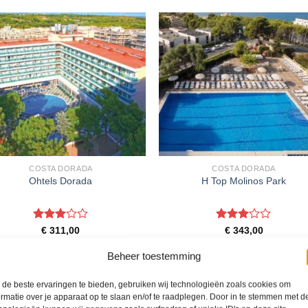
COSTA DORADA
COSTA DORADA
Ohtels Dorada
H Top Molinos Park
Gewaardeerd
Gewaardeerd
€
311,00
€
343,00
3
uit 5
3
uit 5
Ohtels Dorada is een 3 sterren
H Top Molinos Park is een 3 sterre
Beheer toestemming
commodatie in Salou. U boekt deze
accommodatie in Salou. U boekt de
s direct bij onze partner D-reizen. Nu
reis direct bij onze partner D-reizen.
vanaf EUR 311.00 per persoon.
vanaf EUR 343.00 per persoon.
de beste ervaringen te bieden, gebruiken wij technologieën zoals cookies om
ormatie over je apparaat op te slaan en/of te raadplegen. Door in te stemmen met d