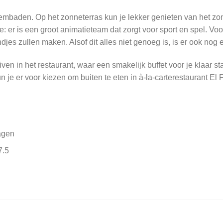
embaden. Op het zonneterras kun je lekker genieten van het zonne
ie: er is een groot animatieteam dat zorgt voor sport en spel. Voo
ndjes zullen maken. Alsof dit alles niet genoeg is, is er ook no
ven in het restaurant, waar een smakelijk buffet voor je klaar s
 je er voor kiezen om buiten te eten in à-la-carterestaurant El 
agen
7.5