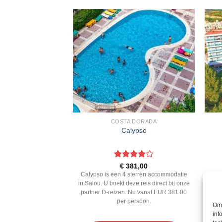
BRILS
COSTA DORADA
Estival Eldorado
Calypso
ardeerd
Gewaardeerd
0,00
€
381,00
 5
4
uit 5
al Eldorado is een 4
Calypso is een 4 sterren accommodatie
atie in Cambrils. U
in Salou. U boekt deze reis direct bij onze
ac
ct bij onze partner D-
partner D-reizen. Nu vanaf EUR 381.00
rei
af EUR 330.00 per
per persoon.
Om 
soon.
inf