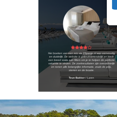
Het boeken van een reis via 2Spanje.nl was eenvoudig
en duidelijk. De website is gebruiksvriendelijk en biedt
een breed scala aan filters om je te helpen de perfecte
vakantie te vinden. De zoekresultaten zijn overzichtelijk
en tonen alle belangrijke informatie, zoals de prijs,
sterren en de locatie.
Teun Bakker
/
Laren