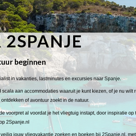
 2SPANJE
tuur beginnen
alist in vakanties, lastminutes en excursies naar Spanje.
scala aan accommodaties waaruit je kunt kiezen, of je nu wilt 
lt ontdekken of avontuur zoekt in de natuur.
de voorpret al voordat je het vliegtuig instapt, door inspiratie op
 op 2Spanje.nl
veilig jouw vliegvakantie zoeken en boeken bij 2Spanje.nl, me