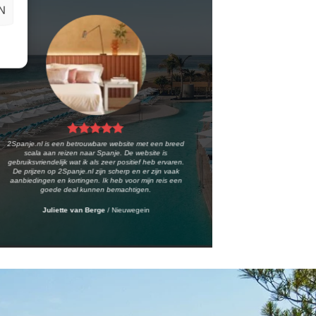
N
2Spanje.nl is een betrouwbare website met een breed
scala aan reizen naar Spanje. De website is
gebruiksvriendelijk wat ik als zeer positief heb ervaren.
De prijzen op 2Spanje.nl zijn scherp en er zijn vaak
aanbiedingen en kortingen. Ik heb voor mijn reis een
goede deal kunnen bemachtigen.
Juliette van Berge
/
Nieuwegein