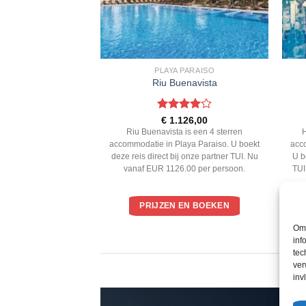
A ADEJE
PLAYA PARAISO
Duque
Riu Buenavista
ardeerd
Gewaardeerd
2,00
€
1.126,00
 5
4
uit 5
sterren accommodatie
Riu Buenavista is een 4 sterren
oekt deze reis direct
accommodatie in Playa Paraiso. U boekt
acc
 TUI. Nu vanaf EUR
deze reis direct bij onze partner TUI. Nu
U b
er persoon.
vanaf EUR 1126.00 per persoon.
TUI
EN BOEKEN
PRIJZEN EN BOEKEN
Om 
inf
tec
ver
inv