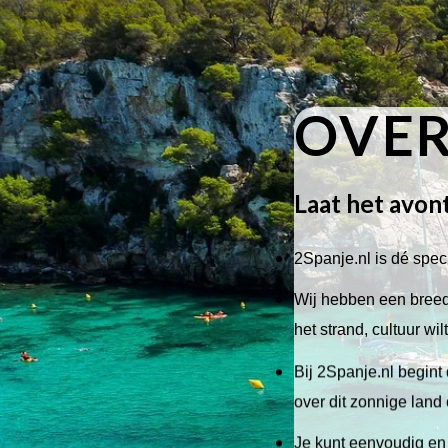
OVER
Laat het avon
2Spanje.nl is dé speci
Wij hebben een breed 
het strand, cultuur wi
Bij 2Spanje.nl begint 
over dit zonnige land
Je kunt eenvoudig en 