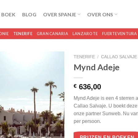
 BOEK
BLOG
OVER SPANJE
OVER ONS
ONIE
TENERIFE
GRAN CANARIA
LANZAROTE
FUERTEVENTURA
TENERIFE
/
CALLAO SALVAJE
Mynd Adeje
636,00
€
Mynd Adeje is een 4 sterren
Callao Salvaje. U boekt deze r
onze partner Sunweb. Nu va
per persoon.
PRIJZEN EN BOEKEN