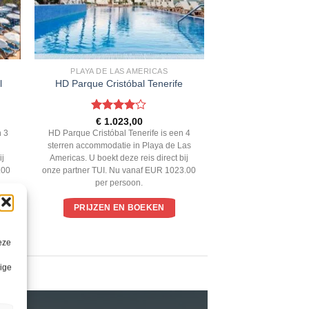
PLAYA DE LAS AMERICAS
l
HD Parque Cristóbal Tenerife
Gewaardeerd
€
1.023,00
4
uit 5
n 3
HD Parque Cristóbal Tenerife is een 4
sterren accommodatie in Playa de Las
ij
Americas. U boekt deze reis direct bij
.00
onze partner TUI. Nu vanaf EUR 1023.00
per persoon.
PRIJZEN EN BOEKEN
eze
lige