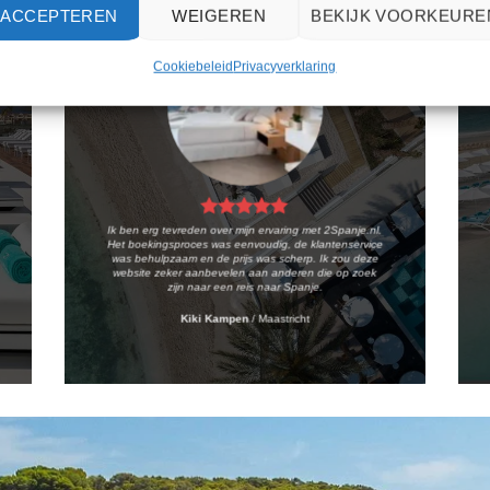
ACCEPTEREN
WEIGEREN
BEKIJK VOORKEURE
Cookiebeleid
Privacyverklaring
Ik ben erg tevreden over mijn ervaring met 2Spanje.nl.
Het boekingsproces was eenvoudig, de klantenservice
was behulpzaam en de prijs was scherp. Ik zou deze
website zeker aanbevelen aan anderen die op zoek
zijn naar een reis naar Spanje.
Kiki Kampen
/
Maastricht