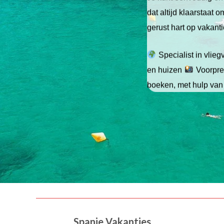
dat altijd klaarstaat
gerust hart op vakant
Specialist in vlie
en huizen
Voorpret
boeken, met hulp van
Spanje Vakanties