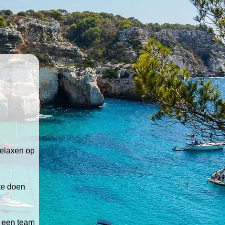
relaxen op
 te doen
t een team