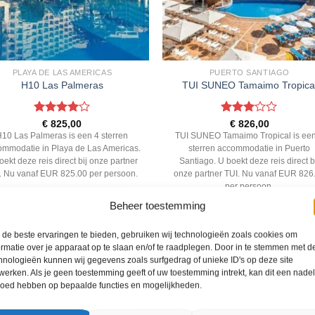
PLAYA DE LAS AMERICAS
PUERTO SANTIAGO
H10 Las Palmeras
TUI SUNEO Tamaimo Tropica
Gewaardeerd
Gewaardeerd
€
825,00
€
826,00
4
uit 5
3
uit 5
H10 Las Palmeras is een 4 sterren
TUI SUNEO Tamaimo Tropical is ee
ommodatie in Playa de Las Americas.
sterren accommodatie in Puerto
oekt deze reis direct bij onze partner
Santiago. U boekt deze reis direct b
. Nu vanaf EUR 825.00 per persoon.
onze partner TUI. Nu vanaf EUR 826
per persoon.
Beheer toestemming
PRIJZEN EN BOEKEN
PRIJZEN EN BOEKEN
de beste ervaringen te bieden, gebruiken wij technologieën zoals cookies om
ormatie over je apparaat op te slaan en/of te raadplegen. Door in te stemmen met d
WAT ZE OVER ONS ZEGGEN
hnologieën kunnen wij gegevens zoals surfgedrag of unieke ID's op deze site
werken. Als je geen toestemming geeft of uw toestemming intrekt, kan dit een nade
loed hebben op bepaalde functies en mogelijkheden.