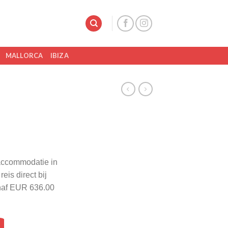
MALLORCA
IBIZA
 accommodatie in
eis direct bij
naf EUR 636.00