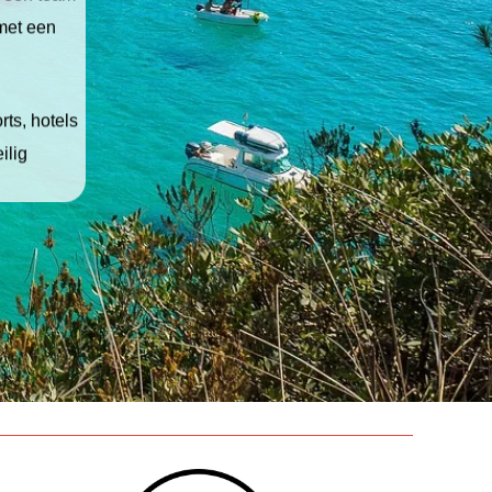
 met een
ts, hotels
ilig