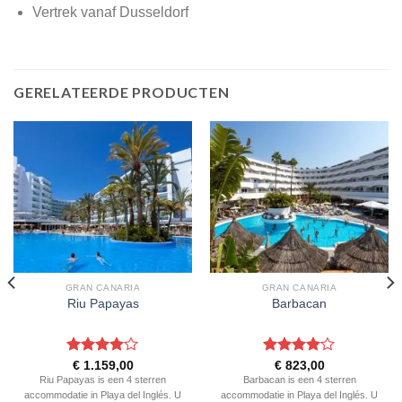
Vertrek vanaf Dusseldorf
GERELATEERDE PRODUCTEN
GRAN CANARIA
GRAN CANARIA
Riu Papayas
Barbacan
Gewaardeerd
Gewaardeerd
€
1.159,00
€
823,00
4
uit 5
4
uit 5
Riu Papayas is een 4 sterren
Barbacan is een 4 sterren
accommodatie in Playa del Inglés. U
accommodatie in Playa del Inglés. U