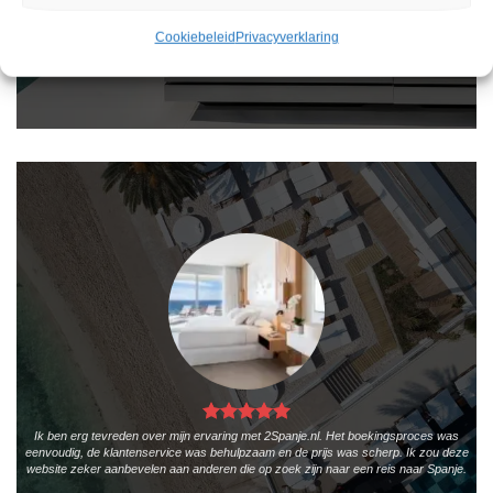
vakantie te vinden. De zoekresultaten zijn overzichtelijk en tonen alle belangrijke
informatie, zoals de prijs, sterren en de locatie.
Cookiebeleid
Privacyverklaring
Teun Bakker
/
Laren
Ik ben erg tevreden over mijn ervaring met 2Spanje.nl. Het boekingsproces was
eenvoudig, de klantenservice was behulpzaam en de prijs was scherp. Ik zou deze
website zeker aanbevelen aan anderen die op zoek zijn naar een reis naar Spanje.