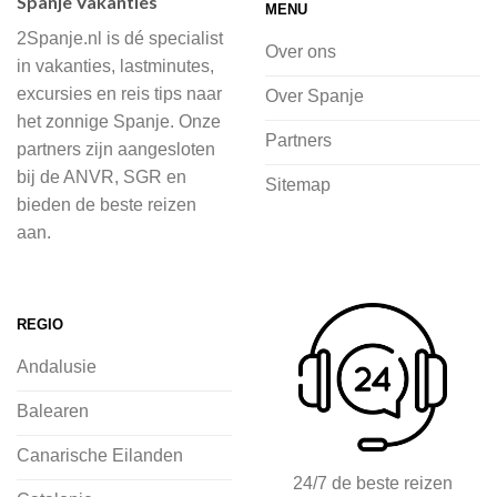
Spanje Vakanties
MENU
of je nu wilt relaxen op het strand,
2Spanje.nl is dé specialist
cultuur wilt ontdekken of avontuur zoekt
Over ons
in vakanties, lastminutes,
in de natuur.
excursies en reis tips naar
Over Spanje
het zonnige Spanje. Onze
Bij 2Spanje.nl begint de voorpret al
Partners
partners zijn aangesloten
voordat je het vliegtuig instapt, door
bij de ANVR, SGR en
Sitemap
inspiratie op te doen over dit zonnige
bieden de beste reizen
land op 2Spanje.nl
aan.
Je kunt eenvoudig en veilig jouw
vliegvakantie zoeken en boeken bij
REGIO
2Spanje.nl, met een team dat altijd
Andalusie
klaarstaat om eventuele vragen te
beantwoorden en ervoor te zorgen dat
Balearen
jij met een gerust hart op vakantie kunt
Canarische Eilanden
gaan.
24/7 de beste reizen