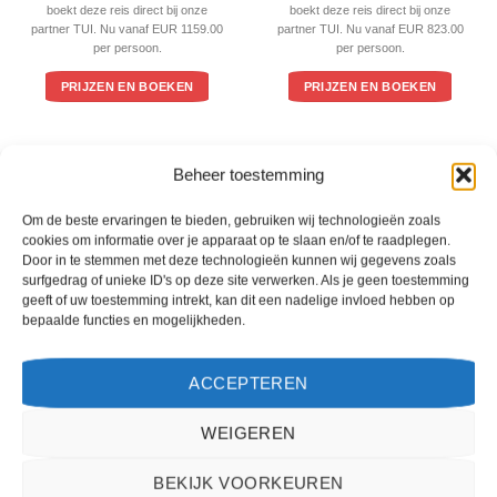
boekt deze reis direct bij onze
boekt deze reis direct bij onze
partner TUI. Nu vanaf EUR 1159.00
partner TUI. Nu vanaf EUR 823.00
per persoon.
per persoon.
PRIJZEN EN BOEKEN
PRIJZEN EN BOEKEN
WAT ZE OVER ONS ZEGGEN
Beheer toestemming
Om de beste ervaringen te bieden, gebruiken wij technologieën zoals
cookies om informatie over je apparaat op te slaan en/of te raadplegen.
Door in te stemmen met deze technologieën kunnen wij gegevens zoals
surfgedrag of unieke ID's op deze site verwerken. Als je geen toestemming
geeft of uw toestemming intrekt, kan dit een nadelige invloed hebben op
bepaalde functies en mogelijkheden.
ACCEPTEREN
WEIGEREN
Het boeken van een reis via 2Spanje.nl was eenvoudig en duidelijk. De website is
BEKIJK VOORKEUREN
gebruiksvriendelijk en biedt een breed scala aan filters om je te helpen de perfecte